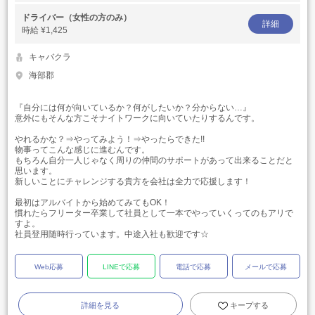
ドライバー（女性の方のみ）
詳細
時給
¥1,425
キャバクラ
海部郡
『自分には何が向いているか？何がしたいか？分からない…』
意外にもそんな方こそナイトワークに向いていたりするんです。
やれるかな？⇒やってみよう！⇒やったらできた!!
物事ってこんな感じに進むんです。
もちろん自分一人じゃなく周りの仲間のサポートがあって出来ることだと
思います。
新しいことにチャレンジする貴方を会社は全力で応援します！
最初はアルバイトから始めてみてもOK！
慣れたらフリーター卒業して社員として一本でやっていくってのもアリで
すよ。
社員登用随時行っています。中途入社も歓迎です☆
Web応募
LINEで応募
電話で応募
メールで応募
詳細を見る
キープする