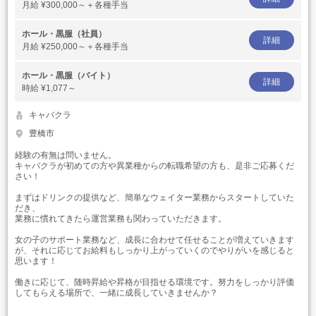
月給
¥300,000～＋各種手当
ホール・黒服（社員）
詳細
月給
¥250,000～＋各種手当
ホール・黒服（バイト）
詳細
時給
¥1,077～
キャバクラ
豊橋市
経験の有無は問いません。
キャバクラが初めての方や異業種からの転職希望の方も、是非ご応募くだ
さい！
まずはドリンクの提供など、簡単なウェイター業務からスタートしていた
だき、
業務に慣れてきたら運営業務も関わっていただきます。
女の子のサポート業務など、成長に合わせて任せることが増えていきます
が、それに応じてお給料もしっかり上がっていくのでやりがいを感じると
思います！
働きに応じて、随時昇給や昇格が目指せる環境です。努力をしっかり評価
してもらえる場所で、一緒に成長していきませんか？