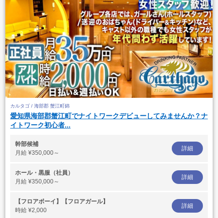
カルタゴ / 海部郡 蟹江町錦
愛知県海部郡蟹江町でナイトワークデビューしてみませんか？ナ
イトワーク初心者...
幹部候補
詳細
月給
¥350,000～
ホール・黒服（社員）
詳細
月給
¥350,000～
【フロアボーイ】【フロアガール】
詳細
時給
¥2,000