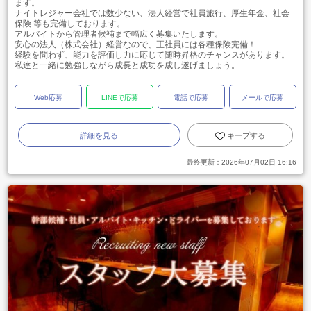
ます。
ナイトレジャー会社では数少ない、法人経営で社員旅行、厚生年金、社会
保険 等も完備しております。
アルバイトから管理者候補まで幅広く募集いたします。
安心の法人（株式会社）経営なので、正社員には各種保険完備！
経験を問わず、能力を評価し力に応じて随時昇格のチャンスがあります。
私達と一緒に勉強しながら成長と成功を成し遂げましょう。
Web応募
LINEで応募
電話で応募
メールで応募
詳細を見る
キープする
最終更新：
2026年07月02日 16:16