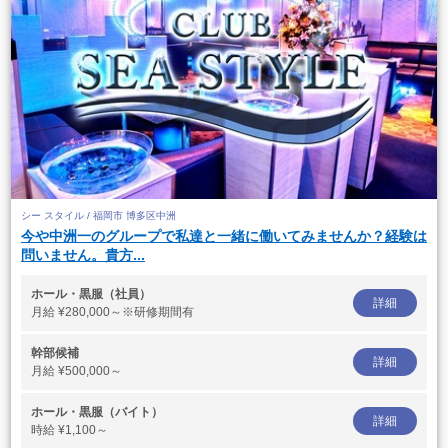
シー スタイル / 福岡市 博多区中洲
今や中洲一のグループで私達と一緒に働いてみませんか？経験は
問いません。貴方...
ホール・黒服（社員）
詳細
月給
¥280,000～※研修期間有
幹部候補
詳細
月給
¥500,000～
ホール・黒服（バイト）
詳細
時給
¥1,100～