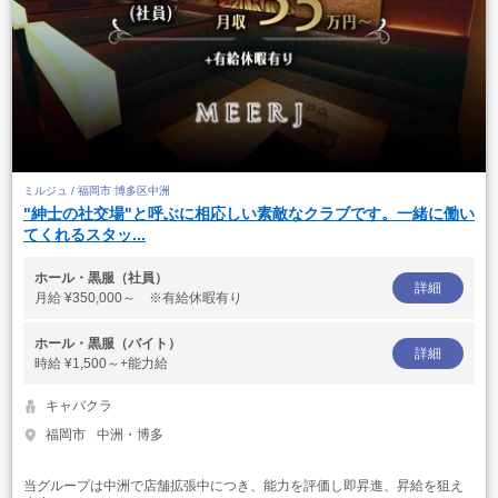
ミルジュ / 福岡市 博多区中洲
"紳士の社交場"と呼ぶに相応しい素敵なクラブです。一緒に働い
てくれるスタッ...
ホール・黒服（社員）
詳細
月給
¥350,000～ ※有給休暇有り
ホール・黒服（バイト）
詳細
時給
¥1,500～+能力給
キャバクラ
福岡市
中洲・博多
当グループは中洲で店舗拡張中につき、能力を評価し即昇進、昇給を狙え