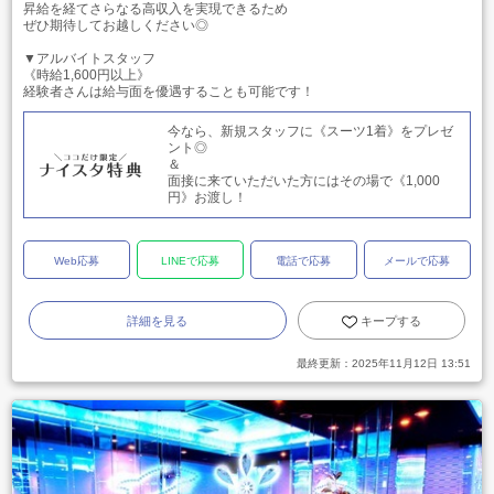
昇給を経てさらなる高収入を実現できるため
ぜひ期待してお越しください◎
▼アルバイトスタッフ
《時給1,600円以上》
経験者さんは給与面を優遇することも可能です！
今なら、新規スタッフに《スーツ1着》をプレゼ
ント◎
＆
面接に来ていただいた方にはその場で《1,000
円》お渡し！
Web応募
LINEで応募
電話で応募
メールで応募
詳細を見る
キープする
最終更新：
2025年11月12日 13:51