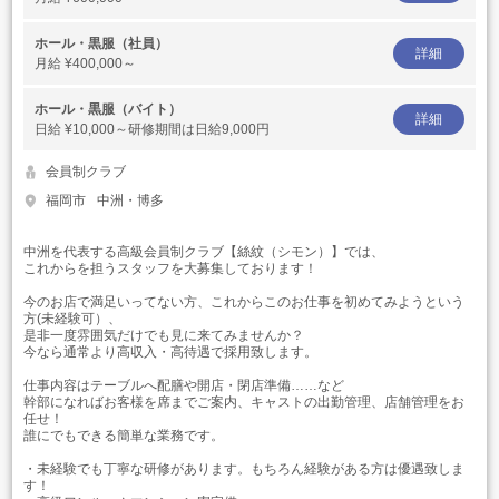
ホール・黒服（社員）
詳細
月給
¥400,000～
ホール・黒服（バイト）
詳細
日給
¥10,000～研修期間は日給9,000円
会員制クラブ
福岡市
中洲・博多
中洲を代表する高級会員制クラブ【絲紋（シモン）】では、
これからを担うスタッフを大募集しております！
今のお店で満足いってない方、これからこのお仕事を初めてみようという
方(未経験可）、
是非一度雰囲気だけでも見に来てみませんか？
今なら通常より高収入・高待遇で採用致します。
仕事内容はテーブルへ配膳や開店・閉店準備……など
幹部になればお客様を席までご案内、キャストの出勤管理、店舗管理をお
任せ！
誰にでもできる簡単な業務です。
・未経験でも丁寧な研修があります。もちろん経験がある方は優遇致しま
す！