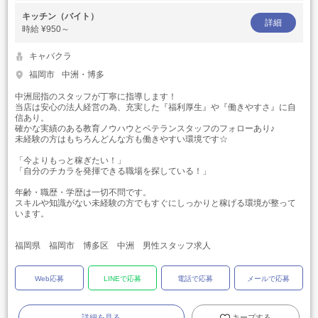
キッチン（バイト）
詳細
時給
¥950～
キャバクラ
福岡市
中洲・博多
中洲屈指のスタッフが丁寧に指導します！
当店は安心の法人経営の為、充実した『福利厚生』や『働きやすさ』に自
信あり。
確かな実績のある教育ノウハウとベテランスタッフのフォローあり♪
未経験の方はもちろんどんな方も働きやすい環境です☆
「今よりもっと稼ぎたい！」
「自分のチカラを発揮できる職場を探している！」
年齢・職歴・学歴は一切不問です。
スキルや知識がない未経験の方でもすぐにしっかりと稼げる環境が整って
います。
福岡県 福岡市 博多区 中洲 男性スタッフ求人
Web応募
LINEで応募
電話で応募
メールで応募
詳細を見る
キープする