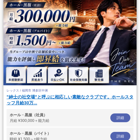
レックス / 福岡市 博多区中洲
"紳士の社交場"と呼ぶに相応しい素敵なクラブです。ホールスタ
ッフ月給30万...
ホール・黒服（社員）
詳細
月給
¥300,000＋能力給
ホール・黒服（バイト）
詳細
時給
¥1,500～+能力給