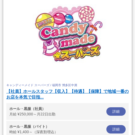
キャンディーメイド スーパーズ / 福岡市 博多区中洲
【社員】ホールスタッフ【収入】【待遇】【保障】で地域一番の
お店を本気で目指...
ホール・黒服（社員）
詳細
月給
¥250,000～月22日出勤
ホール・黒服（バイト）
詳細
時給
¥1,400～（深夜割増込）