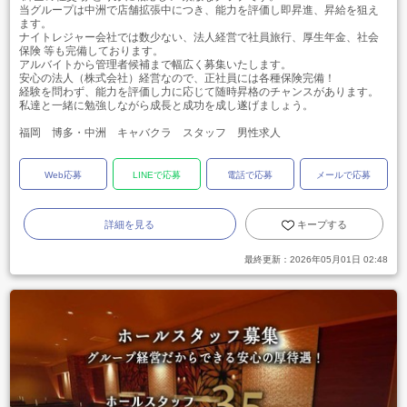
当グループは中洲で店舗拡張中につき、能力を評価し即昇進、昇給を狙え
ます。
ナイトレジャー会社では数少ない、法人経営で社員旅行、厚生年金、社会
保険 等も完備しております。
アルバイトから管理者候補まで幅広く募集いたします。
安心の法人（株式会社）経営なので、正社員には各種保険完備！
経験を問わず、能力を評価し力に応じて随時昇格のチャンスがあります。
私達と一緒に勉強しながら成長と成功を成し遂げましょう。
福岡 博多・中洲 キャバクラ スタッフ 男性求人
Web応募
LINEで応募
電話で応募
メールで応募
詳細を見る
キープする
最終更新：
2026年05月01日 02:48