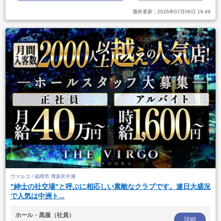
最終更新：
2026年07月06日 19:49
ヴァルゴ / 福岡市 博多区中洲
"紳士の社交場"と呼ぶに相応しい素敵なクラブです。連日大盛況
で人気は中洲ト...
ホール・黒服（社員）
詳細