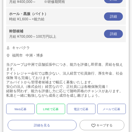
月給
¥400,000～ ※研修期間有
ホール・黒服（バイト）
詳細
時給
¥1,600～+能力給
幹部候補
詳細
月給
¥700,000～100万円以上
キャバクラ
福岡市
中洲・博多
当グループは中洲で店舗拡張中につき、能力を評価し即昇進、昇給を狙え
ます。
ナイトレジャー会社では数少ない、法人経営で社員旅行、厚生年金、社会
保険 等も完備しております。
アルバイトから管理者候補まで幅広く募集いたします。
安心の法人（株式会社）経営なので、正社員には各種保険完備！
経験を問わず、能力を評価し力に応じて随時昇格のチャンスがあります。
私達と一緒に勉強しながら成長と成功を成し遂げましょう。
Web応募
LINEで応募
電話で応募
メールで応募
詳細を見る
キープする