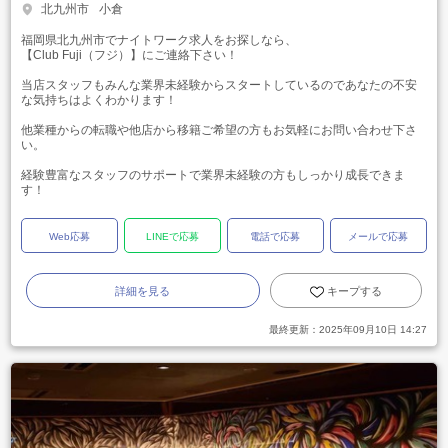
北九州市
小倉
福岡県北九州市でナイトワーク求人をお探しなら、
【Club Fuji（フジ）】にご連絡下さい！
当店スタッフもみんな業界未経験からスタートしているのであなたの不安
な気持ちはよくわかります！
他業種からの転職や他店から移籍ご希望の方もお気軽にお問い合わせ下さ
い。
経験豊富なスタッフのサポートで業界未経験の方もしっかり成長できま
す！
Web応募
LINEで応募
電話で応募
メールで応募
詳細を見る
キープする
最終更新：
2025年09月10日 14:27