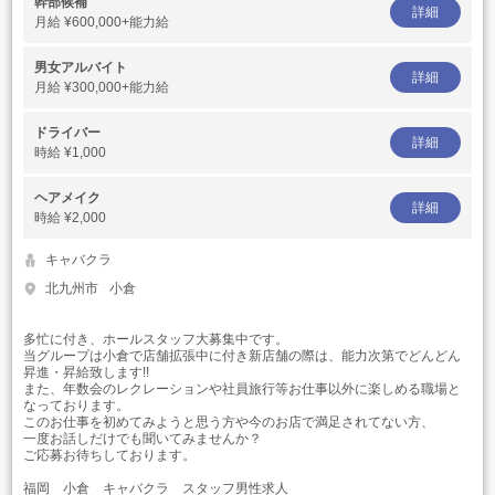
幹部候補
詳細
月給
¥600,000+能力給
男女アルバイト
詳細
月給
¥300,000+能力給
ドライバー
詳細
時給
¥1,000
ヘアメイク
詳細
時給
¥2,000
キャバクラ
北九州市
小倉
多忙に付き、ホールスタッフ大募集中です。
当グループは小倉で店舗拡張中に付き新店舗の際は、能力次第でどんどん
昇進・昇給致します!!
また、年数会のレクレーションや社員旅行等お仕事以外に楽しめる職場と
なっております。
このお仕事を初めてみようと思う方や今のお店で満足されてない方、
一度お話しだけでも聞いてみませんか？
ご応募お待ちしております。
福岡 小倉 キャバクラ スタッフ男性求人