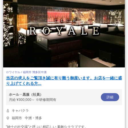
ロワイヤル / 福岡市 博多区中洲
当店の求人をご覧頂き誠に有り難う御座います。お店を一緒に盛
り上げてくれる方...
ホール・黒服（社員）
詳細
月給
¥300,000～ ※研修期間有
キャバクラ
福岡市
中洲・博多
"紳士の社交場"と呼ぶに相応しい 素敵なクラブです。