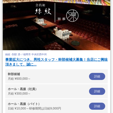
絲紋 -別邸 凛- / 福岡市 中央区西中州
事業拡大につき、男性スタッフ・幹部候補大募集！当店にご興味
頂きまして、誠に...
幹部候補
詳細
月給
¥600,000～
ホール・黒服（社員）
詳細
月給
¥300,000～
ホール・黒服（バイト）
詳細
日給
¥10,000～研修期間は日給9,000円