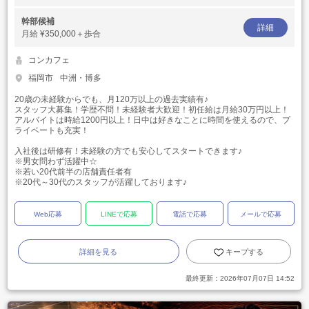
幹部候補
詳細
月給
¥350,000＋歩合
コンカフェ
福岡市
中洲・博多
20歳の未経験からでも、月120万以上の過去実績有♪
スタッフ大募集！学歴不問！未経験者大歓迎！初任給は月給30万円以上！
アルバイトは時給1200円以上！日中は好きなことに時間を使えるので、プ
ライベートも充実！
入社後は研修有！未経験の方でも安心してスタートできます♪
※男女問わず活躍中☆
※若い20代前半の店舗責任者有
※20代～30代のスタッフが活躍しております♪
Web応募
LINEで応募
電話で応募
メールで応募
詳細を見る
キープする
最終更新：
2026年07月07日 14:52