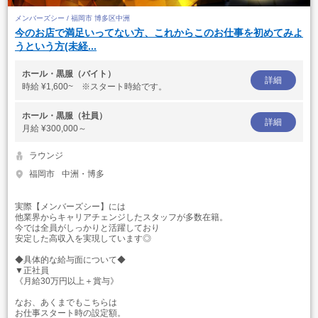
メンバーズシー / 福岡市 博多区中洲
今のお店で満足いってない方、これからこのお仕事を初めてみよ
うという方(未経...
ホール・黒服（バイト）
詳細
時給
¥1,600~ ※スタート時給です。
ホール・黒服（社員）
詳細
月給
¥300,000～
ラウンジ
福岡市
中洲・博多
実際【メンバーズシー】には
他業界からキャリアチェンジしたスタッフが多数在籍。
今では全員がしっかりと活躍しており
安定した高収入を実現しています◎
◆具体的な給与面について◆
▼正社員
《月給30万円以上＋賞与》
なお、あくまでもこちらは
お仕事スタート時の設定額。