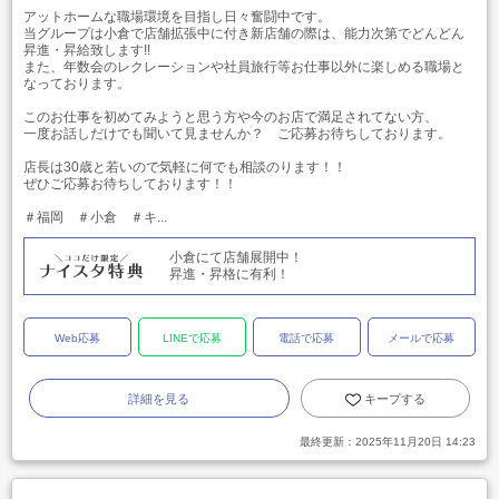
アットホームな職場環境を目指し日々奮闘中です。
当グループは小倉で店舗拡張中に付き新店舗の際は、能力次第でどんどん
昇進・昇給致します!!
また、年数会のレクレーションや社員旅行等お仕事以外に楽しめる職場と
なっております。
このお仕事を初めてみようと思う方や今のお店で満足されてない方、
一度お話しだけでも聞いて見ませんか？ ご応募お待ちしております。
店長は30歳と若いので気軽に何でも相談のります！！
ぜひご応募お待ちしております！！
＃福岡 ＃小倉 ＃キ...
小倉にて店舗展開中！
昇進・昇格に有利！
Web応募
LINEで応募
電話で応募
メールで応募
詳細を見る
キープする
最終更新：
2025年11月20日 14:23