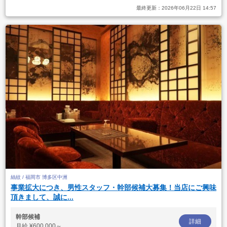
最終更新：
2026年06月22日 14:57
絲紋 / 福岡市 博多区中洲
事業拡大につき、男性スタッフ・幹部候補大募集！当店にご興味
頂きまして、誠に...
幹部候補
詳細
月給
¥600,000～