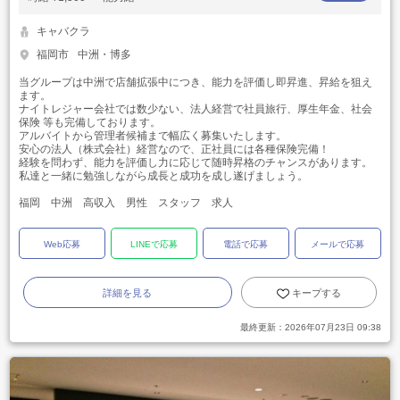
キャバクラ
福岡市
中洲・博多
当グループは中洲で店舗拡張中につき、能力を評価し即昇進、昇給を狙え
ます。
ナイトレジャー会社では数少ない、法人経営で社員旅行、厚生年金、社会
保険 等も完備しております。
アルバイトから管理者候補まで幅広く募集いたします。
安心の法人（株式会社）経営なので、正社員には各種保険完備！
経験を問わず、能力を評価し力に応じて随時昇格のチャンスがあります。
私達と一緒に勉強しながら成長と成功を成し遂げましょう。
福岡 中洲 高収入 男性 スタッフ 求人
Web応募
LINEで応募
電話で応募
メールで応募
詳細を見る
キープする
最終更新：
2026年07月23日 09:38