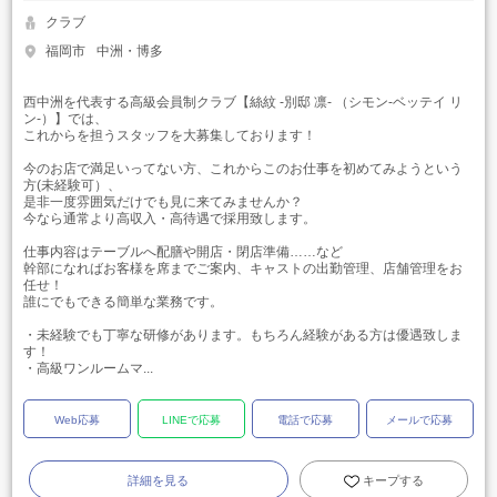
クラブ
福岡市
中洲・博多
西中洲を代表する高級会員制クラブ【絲紋 -別邸 凛- （シモン‐ベッテイ リ
ン‐）】では、
これからを担うスタッフを大募集しております！
今のお店で満足いってない方、これからこのお仕事を初めてみようという
方(未経験可）、
是非一度雰囲気だけでも見に来てみませんか？
今なら通常より高収入・高待遇で採用致します。
仕事内容はテーブルへ配膳や開店・閉店準備……など
幹部になればお客様を席までご案内、キャストの出勤管理、店舗管理をお
任せ！
誰にでもできる簡単な業務です。
・未経験でも丁寧な研修があります。もちろん経験がある方は優遇致しま
す！
・高級ワンルームマ...
Web応募
LINEで応募
電話で応募
メールで応募
詳細を見る
キープする