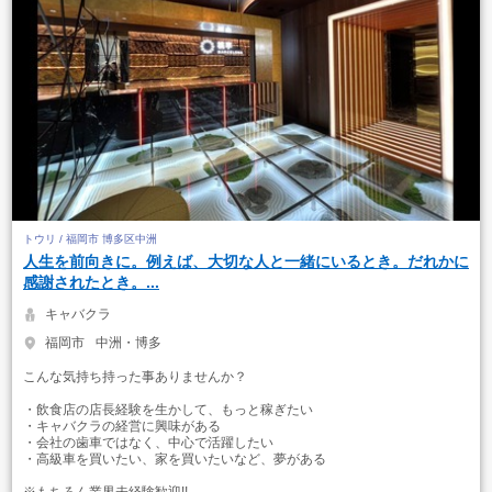
トウリ / 福岡市 博多区中洲
人生を前向きに。例えば、大切な人と一緒にいるとき。だれかに
感謝されたとき。...
キャバクラ
福岡市
中洲・博多
こんな気持ち持った事ありませんか？
・飲食店の店長経験を生かして、もっと稼ぎたい
・キャバクラの経営に興味がある
・会社の歯車ではなく、中心で活躍したい
・高級車を買いたい、家を買いたいなど、夢がある