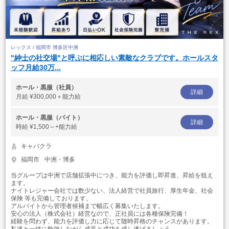
レックス / 福岡市 博多区中洲
"紳士の社交場"と呼ぶに相応しい素敵なクラブです。ホールスタ
ッフ月給30万...
ホール・黒服（社員）
詳細
月給
¥300,000＋能力給
ホール・黒服（バイト）
詳細
時給
¥1,500～+能力給
キャバクラ
福岡市
中洲・博多
当グループは中洲で店舗拡張中につき、能力を評価し即昇進、昇給を狙え
ます。
ナイトレジャー会社では数少ない、法人経営で社員旅行、厚生年金、社会
保険 等も完備しております。
アルバイトから管理者候補まで幅広く募集いたします。
安心の法人（株式会社）経営なので、正社員には各種保険完備！
経験を問わず、能力を評価し力に応じて随時昇格のチャンスがあります。