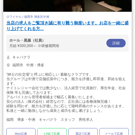
ロワイヤル / 福岡市 博多区中洲
当店の求人をご覧頂き誠に有り難う御座います。お店を一緒に盛
り上げてくれる方...
ホール・黒服（社員）
詳細
月給
¥300,000～ ※研修期間有
キャバクラ
福岡市
中洲・博多
"紳士の社交場"と呼ぶに相応しい 素敵なクラブです。
当グループは中洲で店舗拡張中につき、能力を評価し即昇進、昇給を狙え
ます。
ナイトレジャー会社では数少ない、法人経営で社員旅行、厚生年金、社会
保険 等も完備しております。
アルバイトから管理者候補まで幅広く募集いたします。
安心の法人（株式会社）経営なので、正社員には各種保険完備！
経験を問わず、能力を評価し力に応じて随時昇格のチャンスがあります。
私達と一緒に勉強しながら成長と成功を成し遂げましょう。
福岡 博多・中洲 キャバクラ スタッフ 男性求人
Web応募
LINEで応募
電話で応募
メールで応募