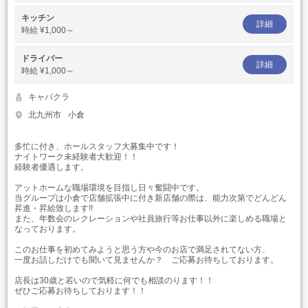
キッチン
詳細
時給
¥1,000～
ドライバー
詳細
時給
¥1,000～
キャバクラ
北九州市
小倉
多忙に付き、ホールスタッフ大募集中です！
ナイトワーク未経験者大歓迎！！
経験者優遇します。
アットホームな職場環境を目指し日々奮闘中です。
当グループは小倉で店舗拡張中に付き新店舗の際は、能力次第でどんどん
昇進・昇給致します!!
また、年数会のレクレーションや社員旅行等お仕事以外に楽しめる職場と
なっております。
このお仕事を初めてみようと思う方や今のお店で満足されてない方、
一度お話しだけでも聞いて見ませんか？ ご応募お待ちしております。
店長は30歳と若いので気軽に何でも相談のります！！
ぜひご応募お待ちしております！！