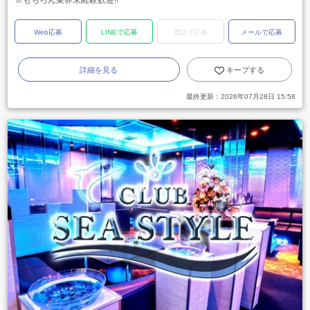
※もちろん業界未経験歓迎!!
Web応募
LINEで応募
電話で応募
メールで応募
詳細を見る
キープする
最終更新：
2026年07月28日 15:58