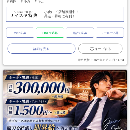
＃福岡 ＃小倉 ＃キ...
小倉にて店舗展開中！
昇進・昇格に有利！
Web応募
LINEで応募
電話で応募
メールで応募
詳細を見る
キープする
最終更新：
2025年11月20日 14:23