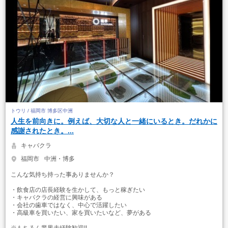
トウリ / 福岡市 博多区中洲
人生を前向きに。例えば、大切な人と一緒にいるとき。だれかに
感謝されたとき。...
キャバクラ
福岡市
中洲・博多
こんな気持ち持った事ありませんか？
・飲食店の店長経験を生かして、もっと稼ぎたい
・キャバクラの経営に興味がある
・会社の歯車ではなく、中心で活躍したい
・高級車を買いたい、家を買いたいなど、夢がある