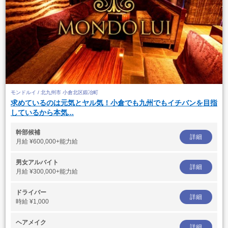
モンドルイ / 北九州市 小倉北区鍛冶町
求めているのは元気とヤル気！小倉でも九州でもイチバンを目指
しているから本気...
幹部候補
詳細
月給
¥600,000+能力給
男女アルバイト
詳細
月給
¥300,000+能力給
ドライバー
詳細
時給
¥1,000
ヘアメイク
詳細