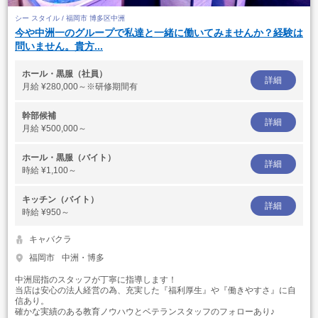
シー スタイル / 福岡市 博多区中洲
今や中洲一のグループで私達と一緒に働いてみませんか？経験は
問いません。貴方...
ホール・黒服（社員）
詳細
月給
¥280,000～※研修期間有
幹部候補
詳細
月給
¥500,000～
ホール・黒服（バイト）
詳細
時給
¥1,100～
キッチン（バイト）
詳細
時給
¥950～
キャバクラ
福岡市
中洲・博多
中洲屈指のスタッフが丁寧に指導します！
当店は安心の法人経営の為、充実した『福利厚生』や『働きやすさ』に自
信あり。
確かな実績のある教育ノウハウとベテランスタッフのフォローあり♪