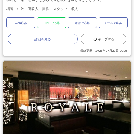
私達と一緒に勉強しながら成長と成功を成し遂げましょう。
福岡 中洲 高収入 男性 スタッフ 求人
Web応募
LINEで応募
電話で応募
メールで応募
詳細を見る
キープする
最終更新：
2026年07月23日 09:38