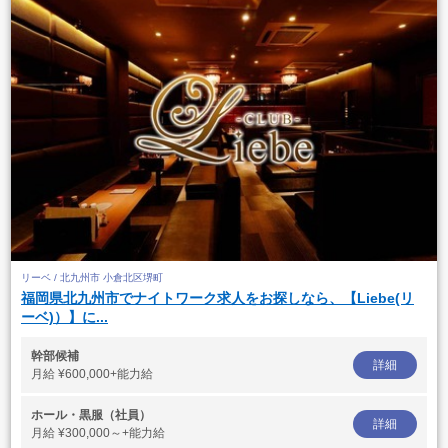
リーベ / 北九州市 小倉北区堺町
福岡県北九州市でナイトワーク求人をお探しなら、【Liebe(リ
ーベ)）】に...
幹部候補
詳細
月給
¥600,000+能力給
ホール・黒服（社員）
詳細
月給
¥300,000～+能力給