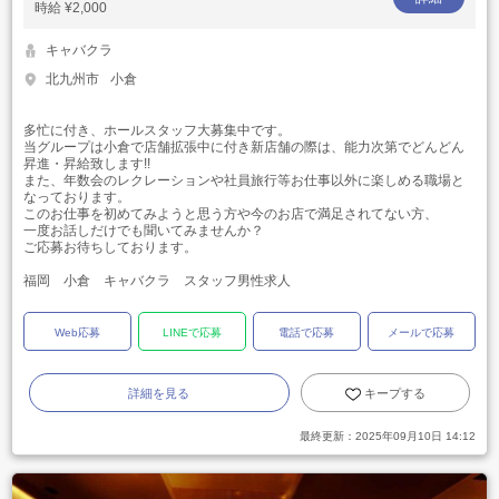
時給
¥2,000
キャバクラ
北九州市
小倉
多忙に付き、ホールスタッフ大募集中です。
当グループは小倉で店舗拡張中に付き新店舗の際は、能力次第でどんどん
昇進・昇給致します!!
また、年数会のレクレーションや社員旅行等お仕事以外に楽しめる職場と
なっております。
このお仕事を初めてみようと思う方や今のお店で満足されてない方、
一度お話しだけでも聞いてみませんか？
ご応募お待ちしております。
福岡 小倉 キャバクラ スタッフ男性求人
Web応募
LINEで応募
電話で応募
メールで応募
詳細を見る
キープする
最終更新：
2025年09月10日 14:12