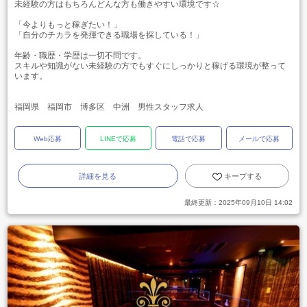
未経験の方はもちろんどんな方も働きやすい環境です☆
「今よりもっと稼ぎたい！」
「自分のチカラを発揮できる職場を探している！」
年齢・職歴・学歴は一切不問です。
スキルや知識がない未経験の方でもすぐにしっかりと稼げる環境が整って
います。
福岡県 福岡市 博多区 中洲 男性スタッフ求人
Web応募
LINEで応募
電話で応募
メールで応募
詳細を見る
キープする
最終更新：
2025年09月10日 14:02