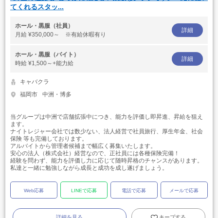
てくれるスタッ...
ホール・黒服（社員）
詳細
月給
¥350,000～ ※有給休暇有り
ホール・黒服（バイト）
詳細
時給
¥1,500～+能力給
キャバクラ
福岡市
中洲・博多
当グループは中洲で店舗拡張中につき、能力を評価し即昇進、昇給を狙え
ます。
ナイトレジャー会社では数少ない、法人経営で社員旅行、厚生年金、社会
保険 等も完備しております。
アルバイトから管理者候補まで幅広く募集いたします。
安心の法人（株式会社）経営なので、正社員には各種保険完備！
経験を問わず、能力を評価し力に応じて随時昇格のチャンスがあります。
私達と一緒に勉強しながら成長と成功を成し遂げましょう。
Web応募
LINEで応募
電話で応募
メールで応募
詳細を見る
キープする