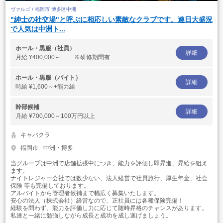
ヴァルゴ / 福岡市 博多区中洲
"紳士の社交場"と呼ぶに相応しい素敵なクラブです。連日大盛況
で人気は中洲ト...
ホール・黒服（社員）
詳細
月給
¥400,000～ ※研修期間有
ホール・黒服（バイト）
詳細
時給
¥1,600～+能力給
幹部候補
詳細
月給
¥700,000～100万円以上
キャバクラ
福岡市
中洲・博多
当グループは中洲で店舗拡張中につき、能力を評価し即昇進、昇給を狙え
ます。
ナイトレジャー会社では数少ない、法人経営で社員旅行、厚生年金、社会
保険 等も完備しております。
アルバイトから管理者候補まで幅広く募集いたします。
安心の法人（株式会社）経営なので、正社員には各種保険完備！
経験を問わず、能力を評価し力に応じて随時昇格のチャンスがあります。
私達と一緒に勉強しながら成長と成功を成し遂げましょう。