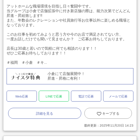
アットホームな職場環境を目指し日々奮闘中です。
当グループは小倉で店舗拡張中に付き新店舗の際は、能力次第でどんどん
昇進・昇給致します!!
また、年数会のレクレーションや社員旅行等お仕事以外に楽しめる職場と
なっております。
このお仕事を初めてみようと思う方や今のお店で満足されてない方、
一度お話しだけでも聞いて見ませんか？ ご応募お待ちしております。
店長は30歳と若いので気軽に何でも相談のります！！
ぜひご応募お待ちしております！！
＃福岡 ＃小倉 ＃キ...
小倉にて店舗展開中！
昇進・昇格に有利！
Web応募
LINEで応募
電話で応募
メールで応募
詳細を見る
キープする
最終更新：
2025年11月20日 14:23