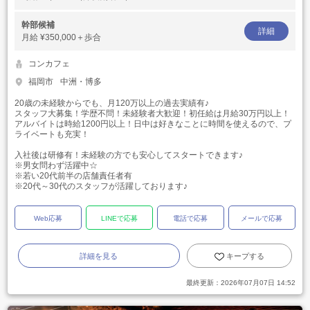
幹部候補
詳細
月給
¥350,000＋歩合
コンカフェ
福岡市
中洲・博多
20歳の未経験からでも、月120万以上の過去実績有♪
スタッフ大募集！学歴不問！未経験者大歓迎！初任給は月給30万円以上！
アルバイトは時給1200円以上！日中は好きなことに時間を使えるので、プ
ライベートも充実！
入社後は研修有！未経験の方でも安心してスタートできます♪
※男女問わず活躍中☆
※若い20代前半の店舗責任者有
※20代～30代のスタッフが活躍しております♪
Web応募
LINEで応募
電話で応募
メールで応募
詳細を見る
キープする
最終更新：
2026年07月07日 14:52