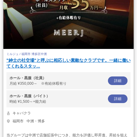
ミルジュ / 福岡市 博多区中洲
"紳士の社交場"と呼ぶに相応しい素敵なクラブです。一緒に働い
てくれるスタッ...
ホール・黒服（社員）
詳細
月給
¥350,000～ ※有給休暇有り
ホール・黒服（バイト）
詳細
時給
¥1,500～+能力給
キャバクラ
福岡市
中洲・博多
当グループは中洲で店舗拡張中につき、能力を評価し即昇進、昇給を狙え