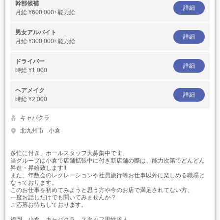
幹部候補
詳細
月給
¥600,000+能力給
男女アルバイト
詳細
月給
¥300,000+能力給
ドライバー
詳細
時給
¥1,000
ヘアメイク
詳細
時給
¥2,000
キャバクラ
北九州市
小倉
多忙に付き、ホールスタッフ大募集中です。
当グループは小倉で店舗拡張中に付き新店舗の際は、能力次第でどんどん
昇進・昇給致します!!
また、年数会のレクレーションや社員旅行等お仕事以外に楽しめる職場と
なっております。
このお仕事を初めてみようと思う方や今のお店で満足されてない方、
一度お話しだけでも聞いてみませんか？
ご応募お待ちしております。
福岡 小倉 キャバクラ スタッフ男性求人