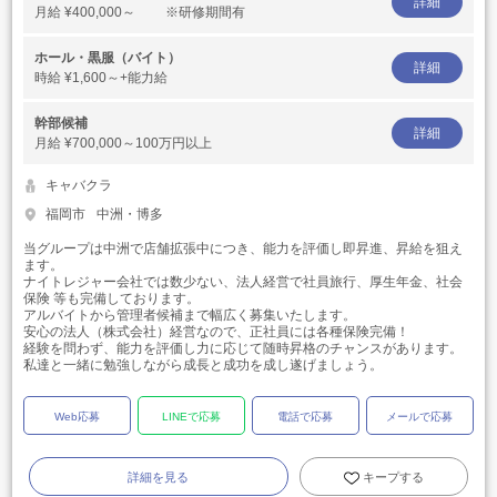
詳細
月給
¥400,000～ ※研修期間有
ホール・黒服（バイト）
詳細
時給
¥1,600～+能力給
幹部候補
詳細
月給
¥700,000～100万円以上
キャバクラ
福岡市
中洲・博多
当グループは中洲で店舗拡張中につき、能力を評価し即昇進、昇給を狙え
ます。
ナイトレジャー会社では数少ない、法人経営で社員旅行、厚生年金、社会
保険 等も完備しております。
アルバイトから管理者候補まで幅広く募集いたします。
安心の法人（株式会社）経営なので、正社員には各種保険完備！
経験を問わず、能力を評価し力に応じて随時昇格のチャンスがあります。
私達と一緒に勉強しながら成長と成功を成し遂げましょう。
Web応募
LINEで応募
電話で応募
メールで応募
詳細を見る
キープする