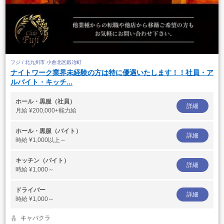
フジ / 北九州市 小倉北区鍛冶町
ナイトワーク業界未経験の方は特に優遇いたします！！社員・ア
ルバイト・キッチ...
ホール・黒服（社員）
詳細
月給
¥200,000+能力給
ホール・黒服（バイト）
詳細
時給
¥1,000以上～
キッチン（バイト）
詳細
時給
¥1,000～
ドライバー
詳細
時給
¥1,000～
キャバクラ