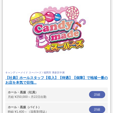
キャンディーメイド スーパーズ / 福岡市 博多区中洲
【社員】ホールスタッフ【収入】【待遇】【保障】で地域一番の
お店を本気で目指...
ホール・黒服（社員）
詳細
月給
¥250,000～月22日出勤
ホール・黒服（バイト）
詳細
時給
¥1,400～（深夜割増込）