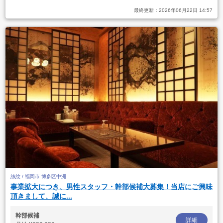
最終更新：
2026年06月22日 14:57
絲紋 / 福岡市 博多区中洲
事業拡大につき、男性スタッフ・幹部候補大募集！当店にご興味
頂きまして、誠に...
幹部候補
詳細