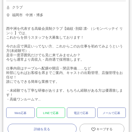
クラブ
福岡市
中洲・博多
西中洲を代表する高級会員制クラブ【絲紋 -別邸 凛- （シモン‐ベッテイ リ
ン‐）】では、
これからを担うスタッフを大募集しております！
今のお店で満足いってない方、これからこのお仕事を初めてみようという
方(未経験可）、
是非一度雰囲気だけでも見に来てみませんか？
今なら通常より高収入・高待遇で採用致します。
仕事内容はテーブルへ配膳や開店・閉店準備……など
幹部になればお客様を席までご案内、キャストの出勤管理、店舗管理をお
任せ！
誰にでもできる簡単な業務です。
・未経験でも丁寧な研修があります。もちろん経験がある方は優遇致しま
す！
・高級ワンルームマ...
Web応募
LINEで応募
電話で応募
メールで応募
詳細を見る
キープする