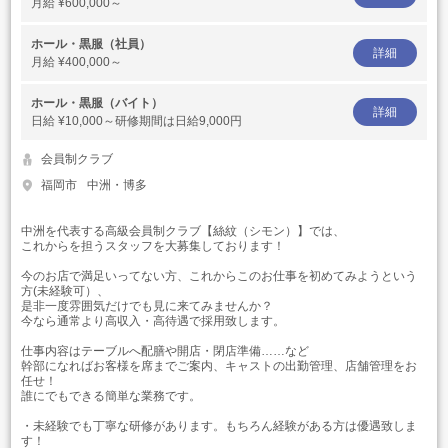
月給
¥600,000～
ホール・黒服（社員）
詳細
月給
¥400,000～
ホール・黒服（バイト）
詳細
日給
¥10,000～研修期間は日給9,000円
会員制クラブ
福岡市
中洲・博多
中洲を代表する高級会員制クラブ【絲紋（シモン）】では、
これからを担うスタッフを大募集しております！
今のお店で満足いってない方、これからこのお仕事を初めてみようという
方(未経験可）、
是非一度雰囲気だけでも見に来てみませんか？
今なら通常より高収入・高待遇で採用致します。
仕事内容はテーブルへ配膳や開店・閉店準備……など
幹部になればお客様を席までご案内、キャストの出勤管理、店舗管理をお
任せ！
誰にでもできる簡単な業務です。
・未経験でも丁寧な研修があります。もちろん経験がある方は優遇致しま
す！