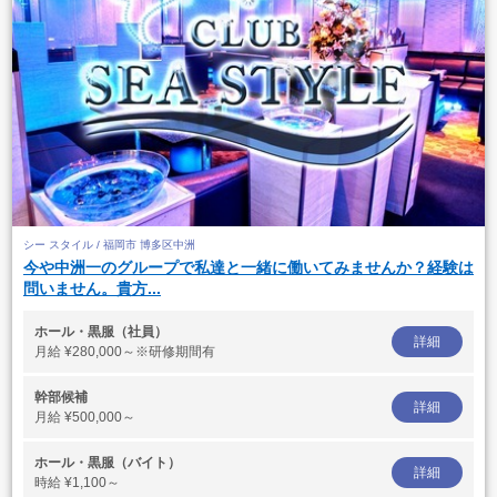
シー スタイル / 福岡市 博多区中洲
今や中洲一のグループで私達と一緒に働いてみませんか？経験は
問いません。貴方...
ホール・黒服（社員）
詳細
月給
¥280,000～※研修期間有
幹部候補
詳細
月給
¥500,000～
ホール・黒服（バイト）
詳細
時給
¥1,100～