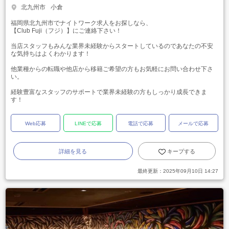
北九州市
小倉
福岡県北九州市でナイトワーク求人をお探しなら、
【Club Fuji（フジ）】にご連絡下さい！
当店スタッフもみんな業界未経験からスタートしているのであなたの不安
な気持ちはよくわかります！
他業種からの転職や他店から移籍ご希望の方もお気軽にお問い合わせ下さ
い。
経験豊富なスタッフのサポートで業界未経験の方もしっかり成長できま
す！
Web応募
LINEで応募
電話で応募
メールで応募
詳細を見る
キープする
最終更新：
2025年09月10日 14:27