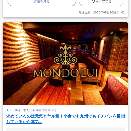
詳細を見る
キープする
最終更新：
2025年09月10日 14:02
モンドルイ / 北九州市 小倉北区鍛冶町
求めているのは元気とヤル気！小倉でも九州でもイチバンを目指
しているから本気...