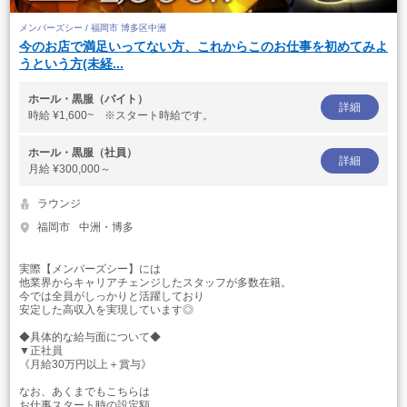
メンバーズシー / 福岡市 博多区中洲
今のお店で満足いってない方、これからこのお仕事を初めてみよ
うという方(未経...
ホール・黒服（バイト）
詳細
時給
¥1,600~ ※スタート時給です。
ホール・黒服（社員）
詳細
月給
¥300,000～
ラウンジ
福岡市
中洲・博多
実際【メンバーズシー】には
他業界からキャリアチェンジしたスタッフが多数在籍。
今では全員がしっかりと活躍しており
安定した高収入を実現しています◎
◆具体的な給与面について◆
▼正社員
《月給30万円以上＋賞与》
なお、あくまでもこちらは
お仕事スタート時の設定額。