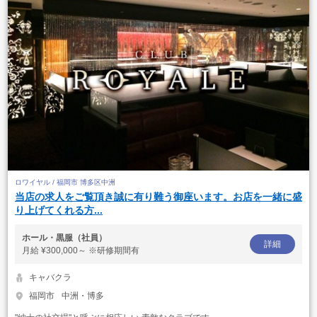
ロワイヤル / 福岡市 博多区中洲
当店の求人をご覧頂き誠に有り難う御座います。お店を一緒に盛
り上げてくれる方...
ホール・黒服（社員）
詳細
月給
¥300,000～ ※研修期間有
キャバクラ
福岡市
中洲・博多