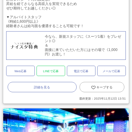
昇給を経てさらなる高収入を実現できるため
ぜひ期待してお越しください◎
▼アルバイトスタッフ
《時給1,600円以上》
経験者さんは給与面を優遇することも可能です！
今なら、新規スタッフに《スーツ1着》をプレゼ
ント◎
＆
面接に来ていただいた方にはその場で《1,000
円》お渡し！
Web応募
LINEで応募
電話で応募
メールで応募
詳細を見る
キープする
最終更新：
2025年11月12日 13:51