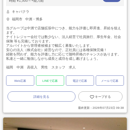
時給
¥1,500～+能力給
キャバクラ
福岡市
中洲・博多
当グループは中洲で店舗拡張中につき、能力を評価し即昇進、昇給を狙え
ます。
ナイトレジャー会社では数少ない、法人経営で社員旅行、厚生年金、社会
保険 等も完備しております。
アルバイトから管理者候補まで幅広く募集いたします。
安心の法人（株式会社）経営なので、正社員には各種保険完備！
経験を問わず、能力を評価し力に応じて随時昇格のチャンスがあります。
私達と一緒に勉強しながら成長と成功を成し遂げましょう。
福岡 中洲 高収入 男性 スタッフ 求人
Web応募
LINEで応募
電話で応募
メールで応募
詳細を見る
キープする
最終更新：
2026年07月23日 09:38