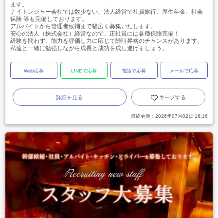
ます。
ナイトレジャー会社では数少ない、法人経営で社員旅行、厚生年金、社会
保険 等も完備しております。
アルバイトから管理者候補まで幅広く募集いたします。
安心の法人（株式会社）経営なので、正社員には各種保険完備！
経験を問わず、能力を評価し力に応じて随時昇格のチャンスがあります。
私達と一緒に勉強しながら成長と成功を成し遂げましょう。
Web応募
LINEで応募
電話で応募
メールで応募
詳細を見る
キープする
最終更新：
2026年07月02日 16:16