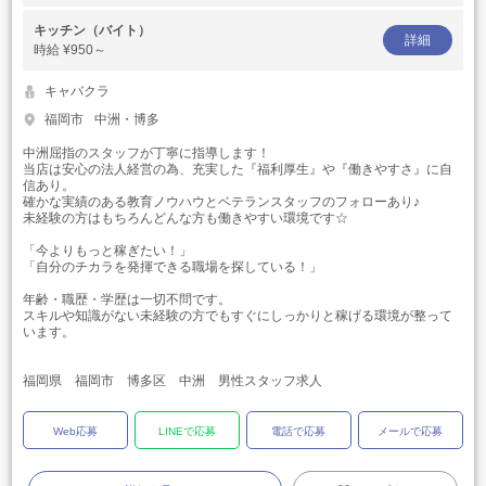
キッチン（バイト）
詳細
時給
¥950～
キャバクラ
福岡市
中洲・博多
中洲屈指のスタッフが丁寧に指導します！
当店は安心の法人経営の為、充実した『福利厚生』や『働きやすさ』に自
信あり。
確かな実績のある教育ノウハウとベテランスタッフのフォローあり♪
未経験の方はもちろんどんな方も働きやすい環境です☆
「今よりもっと稼ぎたい！」
「自分のチカラを発揮できる職場を探している！」
年齢・職歴・学歴は一切不問です。
スキルや知識がない未経験の方でもすぐにしっかりと稼げる環境が整って
います。
福岡県 福岡市 博多区 中洲 男性スタッフ求人
Web応募
LINEで応募
電話で応募
メールで応募