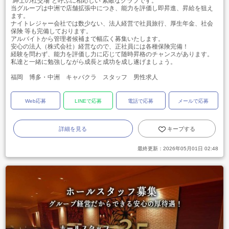
"紳士の社交場"と呼ぶに相応しい 素敵なクラブです。
当グループは中洲で店舗拡張中につき、能力を評価し即昇進、昇給を狙え
ます。
ナイトレジャー会社では数少ない、法人経営で社員旅行、厚生年金、社会
保険 等も完備しております。
アルバイトから管理者候補まで幅広く募集いたします。
安心の法人（株式会社）経営なので、正社員には各種保険完備！
経験を問わず、能力を評価し力に応じて随時昇格のチャンスがあります。
私達と一緒に勉強しながら成長と成功を成し遂げましょう。
福岡 博多・中洲 キャバクラ スタッフ 男性求人
Web応募
LINEで応募
電話で応募
メールで応募
詳細を見る
キープする
最終更新：
2026年05月01日 02:48