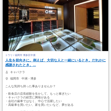
トウリ / 福岡市 博多区中洲
人生を前向きに。例えば、大切な人と一緒にいるとき。だれかに
感謝されたとき。...
キャバクラ
福岡市
中洲・博多
こんな気持ち持った事ありませんか？
・飲食店の店長経験を生かして、もっと稼ぎたい
・キャバクラの経営に興味がある
・会社の歯車ではなく、中心で活躍したい
・高級車を買いたい、家を買いたいなど、夢がある