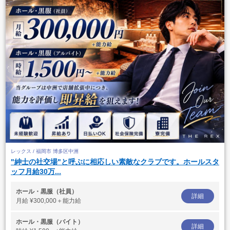
レックス / 福岡市 博多区中洲
"紳士の社交場"と呼ぶに相応しい素敵なクラブです。ホールスタ
ッフ月給30万...
ホール・黒服（社員）
詳細
月給
¥300,000＋能力給
ホール・黒服（バイト）
詳細