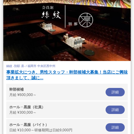
絲紋 -別邸 凛- / 福岡市 中央区西中州
事業拡大につき、男性スタッフ・幹部候補大募集！当店にご興味
頂きまして、誠に...
幹部候補
詳細
月給
¥600,000～
ホール・黒服（社員）
詳細
月給
¥300,000～
ホール・黒服（バイト）
詳細
日給
¥10,000～研修期間は日給9,000円