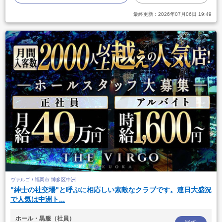
最終更新：
2026年07月06日 19:49
ヴァルゴ / 福岡市 博多区中洲
"紳士の社交場"と呼ぶに相応しい素敵なクラブです。連日大盛況
で人気は中洲ト...
ホール・黒服（社員）