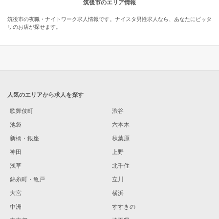
筑後市のエリア情報
筑後市の夜職・ナイトワーク求人情報です。ナイスタ男性求人なら、あなたにピッタ
リのお店が探せます。
人気のエリアから求人を探す
歌舞伎町
渋谷
池袋
六本木
新橋・銀座
秋葉原
神田
上野
浅草
北千住
錦糸町・亀戸
立川
大宮
横浜
中洲
すすきの