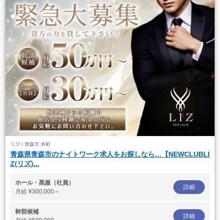
リズ / 青森市 本町
青森県青森市のナイトワーク求人をお探しなら…【NEWCLUBLI
Z(リズ)...
ホール・黒服（社員）
詳細
月給
¥300,000～
幹部候補
詳細