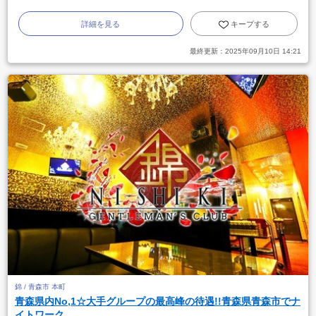
詳細を見る
キープする
最終更新：
2025年09月10日 14:21
錦 / 青森市 本町
青森県内No,1☆大手グループの最高峰の待遇!!青森県青森市でナ
イトワーク...