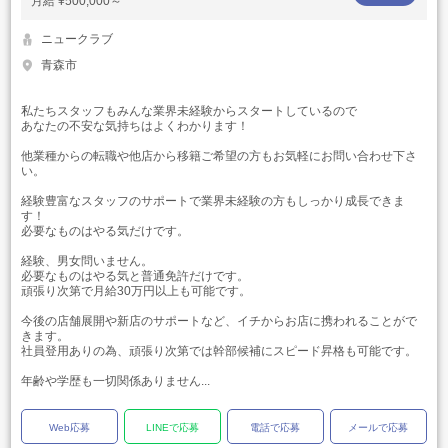
月給
¥500,000～
ニュークラブ
青森市
私たちスタッフもみんな業界未経験からスタートしているので
あなたの不安な気持ちはよくわかります！
他業種からの転職や他店から移籍ご希望の方もお気軽にお問い合わせ下さ
い。
経験豊富なスタッフのサポートで業界未経験の方もしっかり成長できま
す！
必要なものはやる気だけです。
経験、男女問いません。
必要なものはやる気と普通免許だけです。
頑張り次第で月給30万円以上も可能です。
今後の店舗展開や新店のサポートなど、イチからお店に携われることがで
きます。
社員登用ありの為、頑張り次第では幹部候補にスピード昇格も可能です。
年齢や学歴も一切関係ありません...
Web応募
LINEで応募
電話で応募
メールで応募