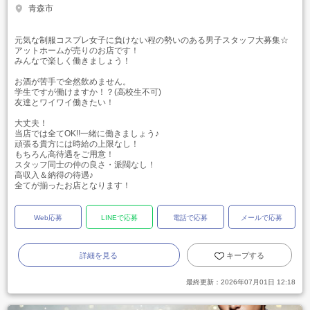
青森市
元気な制服コスプレ女子に負けない程の勢いのある男子スタッフ大募集☆
アットホームが売りのお店です！
みんなで楽しく働きましょう！
お酒が苦手で全然飲めません。
学生ですが働けますか！？(高校生不可)
友達とワイワイ働きたい！
大丈夫！
当店では全てOK!!一緒に働きましょう♪
頑張る貴方には時給の上限なし！
もちろん高待遇をご用意！
スタッフ同士の仲の良さ・派閥なし！
高収入＆納得の待遇♪
全てが揃ったお店となります！
Web応募
LINEで応募
電話で応募
メールで応募
詳細を見る
キープする
最終更新：
2026年07月01日 12:18