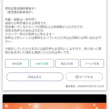
男性従業員随時募集中！
（要普通自動車免許）
年齢・経験は一切不問！
頑張りが即評価される環境です。
現在働いているスタッフの8割以上は未経験からの入社です。
頑張る気持ちがあれば大丈夫。
スタッフ一同その気持ちに答えます！
給料など詳しいことは興味をもっていただけ方はお気軽にお問い合わせ下
さい。
※紹介していただける方には紹介料もお支払いしますので、知り合いに興
味がある方いた場合も連絡いただければ幸いです。
Web応募
LINEで応募
電話で応募
メールで応募
詳細を見る
キープする
最終更新：
2026年07月01日 12:03