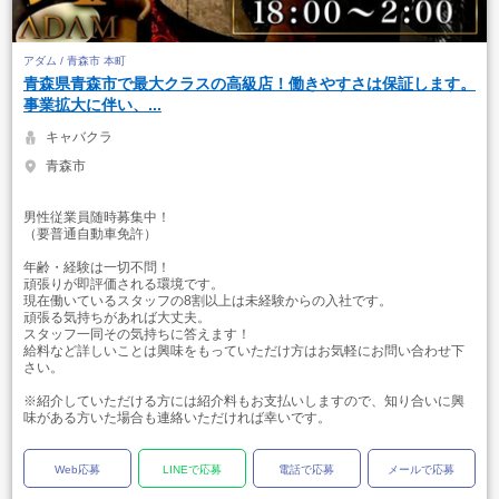
アダム / 青森市 本町
青森県青森市で最大クラスの高級店！働きやすさは保証します。
事業拡大に伴い、...
キャバクラ
青森市
男性従業員随時募集中！
（要普通自動車免許）
年齢・経験は一切不問！
頑張りが即評価される環境です。
現在働いているスタッフの8割以上は未経験からの入社です。
頑張る気持ちがあれば大丈夫。
スタッフ一同その気持ちに答えます！
給料など詳しいことは興味をもっていただけ方はお気軽にお問い合わせ下
さい。
※紹介していただける方には紹介料もお支払いしますので、知り合いに興
味がある方いた場合も連絡いただければ幸いです。
Web応募
LINEで応募
電話で応募
メールで応募