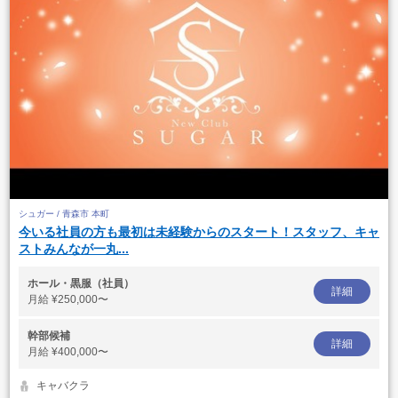
シュガー / 青森市 本町
今いる社員の方も最初は未経験からのスタート！スタッフ、キャ
ストみんなが一丸...
ホール・黒服（社員）
詳細
月給
¥250,000〜
幹部候補
詳細
月給
¥400,000〜
キャバクラ