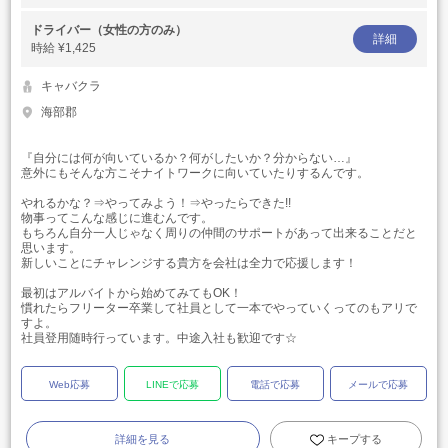
ドライバー（女性の方のみ）
詳細
時給
¥1,425
キャバクラ
海部郡
『自分には何が向いているか？何がしたいか？分からない…』
意外にもそんな方こそナイトワークに向いていたりするんです。
やれるかな？⇒やってみよう！⇒やったらできた!!
物事ってこんな感じに進むんです。
もちろん自分一人じゃなく周りの仲間のサポートがあって出来ることだと
思います。
新しいことにチャレンジする貴方を会社は全力で応援します！
最初はアルバイトから始めてみてもOK！
慣れたらフリーター卒業して社員として一本でやっていくってのもアリで
すよ。
社員登用随時行っています。中途入社も歓迎です☆
Web応募
LINEで応募
電話で応募
メールで応募
詳細を見る
キープする