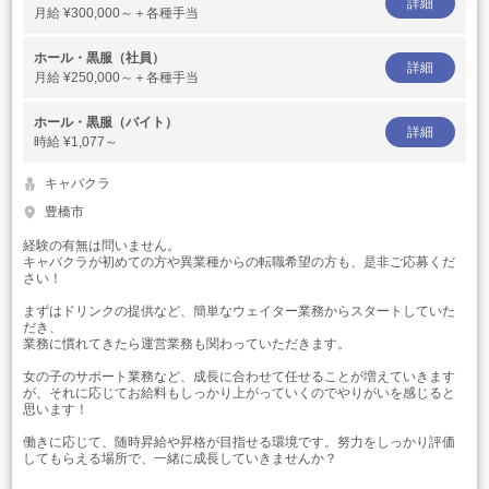
詳細
月給
¥300,000～＋各種手当
ホール・黒服（社員）
詳細
月給
¥250,000～＋各種手当
ホール・黒服（バイト）
詳細
時給
¥1,077～
キャバクラ
豊橋市
経験の有無は問いません。
キャバクラが初めての方や異業種からの転職希望の方も、是非ご応募くだ
さい！
まずはドリンクの提供など、簡単なウェイター業務からスタートしていた
だき、
業務に慣れてきたら運営業務も関わっていただきます。
女の子のサポート業務など、成長に合わせて任せることが増えていきます
が、それに応じてお給料もしっかり上がっていくのでやりがいを感じると
思います！
働きに応じて、随時昇給や昇格が目指せる環境です。努力をしっかり評価
してもらえる場所で、一緒に成長していきませんか？