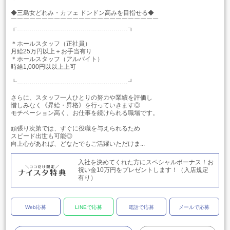
◆三島女どれみ・カフェ ドンドン高みを目指せる◆
￣￣￣￣￣￣￣￣￣￣￣￣￣￣￣￣￣￣￣￣￣￣￣￣
┏………………………………………………┓
＊ホールスタッフ（正社員）
月給25万円以上＋お手当有り
＊ホールスタッフ（アルバイト）
時給1,000円以以上上可
┗………………………………………………┛
さらに、スタッフ一人ひとりの努力や業績を評価し
惜しみなく《昇給・昇格》を行っていきます◎
モチベーション高く、お仕事を続けられる職場です。
頑張り次第では、すぐに役職を与えられるため
スピード出世も可能◎
向上心があれば、どなたでもご活躍いただけま...
入社を決めてくれた方にスペシャルボーナス！お
祝い金10万円をプレゼントします！（入店規定
有り）
Web応募
LINEで応募
電話で応募
メールで応募