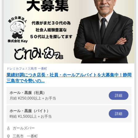
ドレミカフェ / 三島市 一番町
業績好調につき店長・社員・ホールアルバイトを大募集中！静岡
三島市で今勢いの...
ホール・黒服（社員）
詳細
月給
¥250,000以上＋お手当
ホール・黒服（バイト）
詳細
時給
¥1,500以上＋お手当
ガールズバー
三島市
一番町