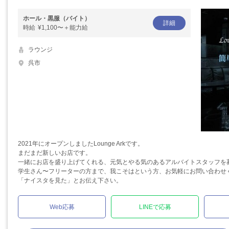
ホール・黒服（バイト）
詳細
時給
¥1,100〜＋能力給
ラウンジ
呉市
2021年にオープンしましたLounge Arkです。
まだまだ新しいお店です。
一緒にお店を盛り上げてくれる、元気とやる気のあるアルバイトスタッフを
学生さん〜フリーターの方まで、我こそはという方、お気軽にお問い合わせ
「ナイスタを見た」とお伝え下さい。
Web応募
LINEで応募