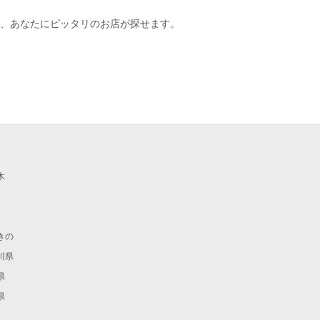
、あなたにピッタリのお店が探せます。
木
きの
川県
県
県