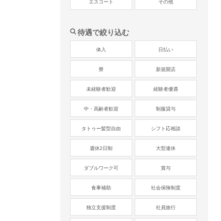
エスコート
その他
待遇で絞り込む
体入
日払い
寮
新規開店
未経験者歓迎
経験者優遇
中・高齢者歓迎
制服貸与
タトゥー髪型自由
シフト応相談
週休2日制
大型連休
ダブルワーク可
賞与
食事補助
社会保険制度
独立支援制度
社員旅行