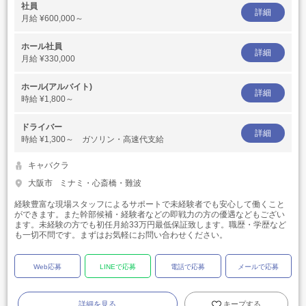
社員
詳細
月給
¥600,000～
ホール社員
詳細
月給
¥330,000
ホール(アルバイト)
詳細
時給
¥1,800～
ドライバー
詳細
時給
¥1,300～ ガソリン・高速代支給
キャバクラ
大阪市
ミナミ・心斎橋・難波
経験豊富な現場スタッフによるサポートで未経験者でも安心して働くこと
ができます。また幹部候補・経験者などの即戦力の方の優遇などもござい
ます。未経験の方でも初任月給33万円最低保証致します。職歴・学歴など
も一切不問です。まずはお気軽にお問い合わせください。
Web応募
LINEで応募
電話で応募
メールで応募
詳細を見る
キープする