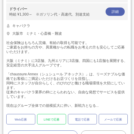
ドライバー
詳細
時給
¥1,300～ ※ガソリン代・高速代、別途支給
キャバクラ
大阪市
ミナミ・心斎橋・難波
社会保険はもちろん完備、有給の取得も可能です。
ご家庭をお持ちの方や、異業種からの転職をお考えの方も安心してご応募
いただけます。
大阪（ミナミ）に3店舗、九州エリアに3店舗、四国にも1店舗を展開する、
安定経営の大手法人グループです。
「chaussure Annex（シュシュール アネックス）」は、リーズナブルな価
格でお客様にご満足いただけるお店づくりを目指し、
同時にスタッフが自分らしく、のびのびと働ける職場環境を大切にしてい
ます。
従来のキャバクラ業界の枠にとらわれない、自由な発想でサービスを提供
しています。
現在はグループ全体での規模拡大に伴い、新戦力となる...
Web応募
LINEで応募
電話で応募
メールで応募