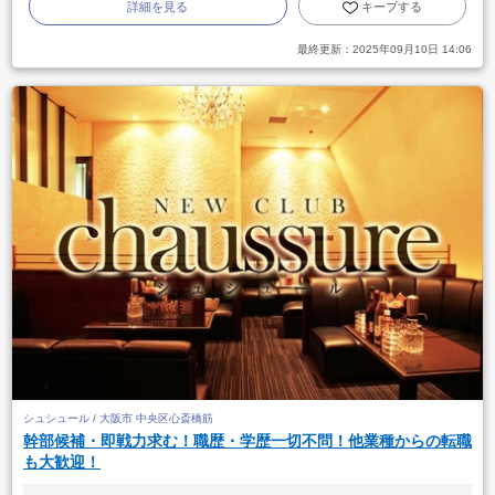
詳細を見る
キープする
最終更新：
2025年09月10日 14:06
シュシュール / 大阪市 中央区心斎橋筋
幹部候補・即戦力求む！職歴・学歴一切不問！他業種からの転職
も大歓迎！