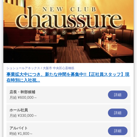
シュシュールアネックス / 大阪市 中央区心斎橋筋
事業拡大中につき、新たな仲間を募集中!!【正社員スタッフ】現
在特別に入社祝...
店長・幹部候補
詳細
月給
¥600,000～
ホール社員
詳細
月給
¥330,000～
アルバイト
詳細
時給
¥1,800～