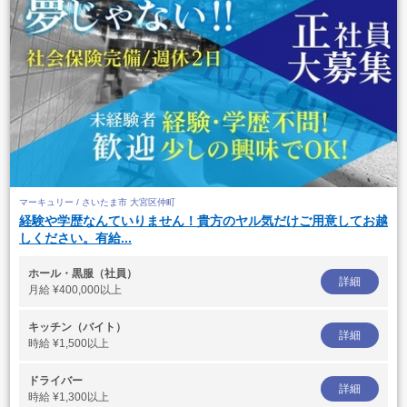
マーキュリー / さいたま市 大宮区仲町
経験や学歴なんていりません！貴方のヤル気だけご用意してお越
しください。有給...
ホール・黒服（社員）
詳細
月給
¥400,000以上
キッチン（バイト）
詳細
時給
¥1,500以上
ドライバー
詳細
時給
¥1,300以上