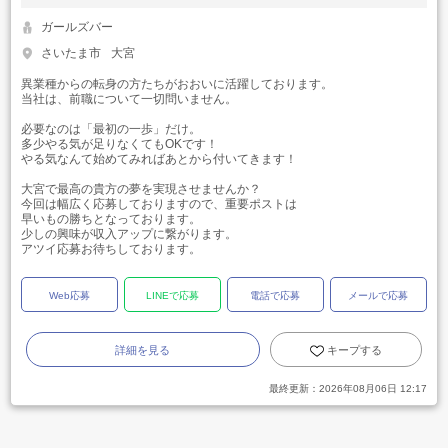
ガールズバー
さいたま市
大宮
異業種からの転身の方たちがおおいに活躍しております。
当社は、前職について一切問いません。
必要なのは「最初の一歩」だけ。
多少やる気が足りなくてもOKです！
やる気なんて始めてみればあとから付いてきます！
大宮で最高の貴方の夢を実現させませんか？
今回は幅広く応募しておりますので、重要ポストは
早いもの勝ちとなっております。
少しの興味が収入アップに繋がります。
アツイ応募お待ちしております。
Web応募
LINEで応募
電話で応募
メールで応募
詳細を見る
キープする
最終更新：
2026年08月06日 12:17