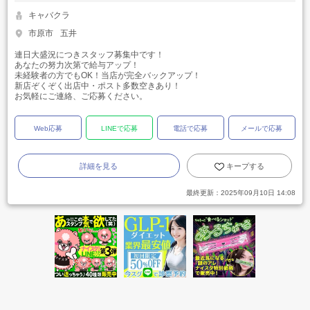
キャバクラ
市原市
五井
連日大盛況につきスタッフ募集中です！
あなたの努力次第で給与アップ！
未経験者の方でもOK！当店が完全バックアップ！
新店ぞくぞく出店中・ポスト多数空きあり！
お気軽にご連絡、ご応募ください。
Web応募
LINEで応募
電話で応募
メールで応募
詳細を見る
キープする
最終更新：
2025年09月10日 14:08