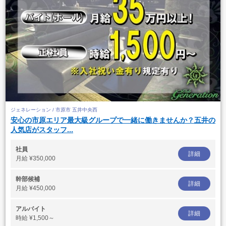
ジェネレーション / 市原市 五井中央西
安心の市原エリア最大級グループで一緒に働きませんか？五井の
人気店がスタッフ...
社員
詳細
月給
¥350,000
幹部候補
詳細
月給
¥450,000
アルバイト
詳細
時給
¥1,500～