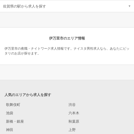
佐賀県の駅から求人を探す
伊万里市のエリア情報
伊万里市の夜職・ナイトワーク求人情報です。ナイスタ男性求人なら、あなたにピッ
タリのお店が探せます。
人気のエリアから求人を探す
歌舞伎町
渋谷
池袋
六本木
新橋・銀座
秋葉原
神田
上野