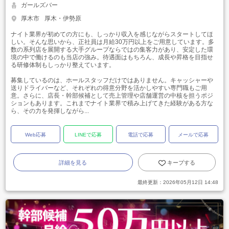
ガールズバー
厚木市
厚木・伊勢原
ナイト業界が初めての方にも、しっかり収入を感じながらスタートしてほ
しい。そんな思いから、正社員は月給30万円以上をご用意しています。多
数の系列店を展開する大手グループならではの集客力があり、安定した環
境の中で働けるのも当店の強み。待遇面はもちろん、成長や昇格を目指せ
る研修体制もしっかり整えています。
募集しているのは、ホールスタッフだけではありません。キャッシャーや
送りドライバーなど、それぞれの得意分野を活かしやすい専門職もご用
意。さらに、店長・幹部候補として売上管理や店舗運営の中核を担うポジ
ションもあります。これまでナイト業界で積み上げてきた経験がある方な
ら、その力を発揮しながら...
Web応募
LINEで応募
電話で応募
メールで応募
詳細を見る
キープする
最終更新：
2026年05月12日 14:48