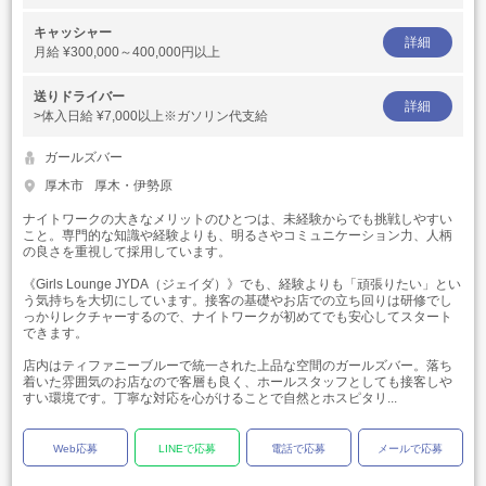
キャッシャー
詳細
月給
¥300,000～400,000円以上
送りドライバー
詳細
>体入日給
¥7,000以上※ガソリン代支給
ガールズバー
厚木市
厚木・伊勢原
ナイトワークの大きなメリットのひとつは、未経験からでも挑戦しやすい
こと。専門的な知識や経験よりも、明るさやコミュニケーション力、人柄
の良さを重視して採用しています。
《Girls Lounge JYDA（ジェイダ）》でも、経験よりも「頑張りたい」とい
う気持ちを大切にしています。接客の基礎やお店での立ち回りは研修でし
っかりレクチャーするので、ナイトワークが初めてでも安心してスタート
できます。
店内はティファニーブルーで統一された上品な空間のガールズバー。落ち
着いた雰囲気のお店なので客層も良く、ホールスタッフとしても接客しや
すい環境です。丁寧な対応を心がけることで自然とホスピタリ...
Web応募
LINEで応募
電話で応募
メールで応募