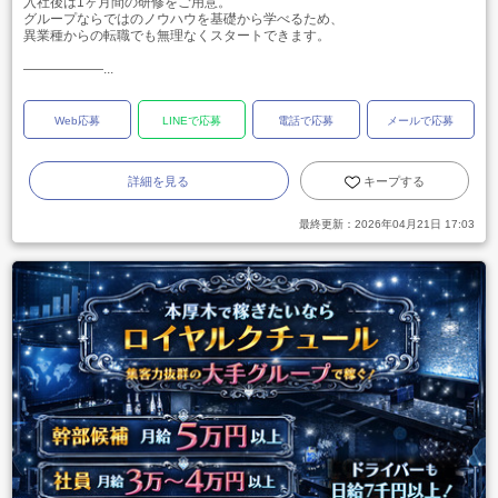
入社後は1ヶ月間の研修をご用意。
グループならではのノウハウを基礎から学べるため、
異業種からの転職でも無理なくスタートできます。
――――――...
Web応募
LINEで応募
電話で応募
メールで応募
詳細を見る
キープする
最終更新：
2026年04月21日 17:03