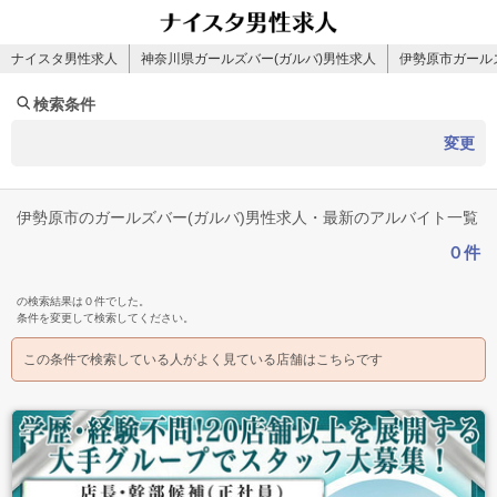
ナイスタ男性求人
神奈川県ガールズバー(ガルバ)男性求人
伊勢原市ガール
検索条件
変更
伊勢原市のガールズバー(ガルバ)男性求人・最新のアルバイト一覧
０件
の検索結果は０件でした。
条件を変更して検索してください。
この条件で検索している人がよく見ている店舗はこちらです