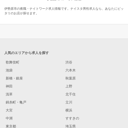
伊勢原市の夜職・ナイトワーク求人情報です。ナイスタ男性求人なら、あなたにピッ
タリのお店が探せます。
人気のエリアから求人を探す
歌舞伎町
渋谷
池袋
六本木
新橋・銀座
秋葉原
神田
上野
浅草
北千住
錦糸町・亀戸
立川
大宮
横浜
中洲
すすきの
東京都
埼玉県