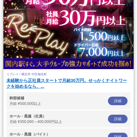
リプレイ / 横浜市 中区相生町
未経験から正社員スタートで月給30万円。せっかくナイトワー
クを始めるなら、...
幹部候補
詳細
月給
¥500,000以上
ホール・黒服（社員）
詳細
月給
¥300,000～400,000円以上
ホール・黒服（バイト）