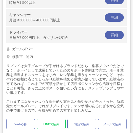
詳細
時給
¥1,500以上
キャッシャー
詳細
月給
¥300,000～400,000円以上
ドライバー
詳細
日給
¥7,000円以上。ガソリン代支給
ガールズバー
横浜市
関内
リプレイは大手グループが手がけるブランドだから、集客ノウハウだけで
なく、ボーイとして成長していくためのサポート体制まで充実。ホール業
務を担当するスタッフをはじめ、レジ業務を担うキャッシャーなど、それ
ぞれの役割に応じてしっかり経験を積める環境が整っています。経験者の
方であれば、これまでの実績を活かして店長ポジションから活躍を目指す
ことも可能。さらに上のポストを狙いたい方にも、ステップアップしやす
い環境です。
これまでになかったような個性的な雰囲気と華やかさが合わさった、新感
覚のガールズバー。それがリプレイです。テンポ感のあるにぎやかな空気
の中で働けるので、夜職が初めての方でも楽しみな...
Web応募
LINEで応募
電話で応募
メールで応募