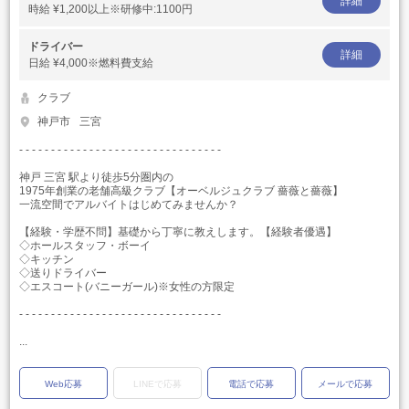
詳細
時給
¥1,200以上※研修中:1100円
ドライバー
詳細
日給
¥4,000※燃料費支給
クラブ
神戸市
三宮
- - - - - - - - - - - - - - - - - - - - - - - - - - - - - - - -
神戸 三宮 駅より徒歩5分圏内の
1975年創業の老舗高級クラブ【オーベルジュクラブ 薔薇と薔薇】
一流空間でアルバイトはじめてみませんか？
【経験・学歴不問】基礎から丁寧に教えします。【経験者優遇】
◇ホールスタッフ・ボーイ
◇キッチン
◇送りドライバー
◇エスコート(バニーガール)※女性の方限定
- - - - - - - - - - - - - - - - - - - - - - - - - - - - - - - -
...
Web応募
LINEで応募
電話で応募
メールで応募