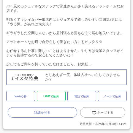
バー風のカジュアルなスナックで常連さんが多く訪れるアットホームなお
店です。
明るくてキレイなバー風店内はカジュアルで親しみやすい雰囲気♪更には
「やる気」があれば大丈夫！
ギラギラした空間じゃないから肩肘張る必要もなくて居心地良いですよ。
アットホームなお店で自分らしく働きたい方にもピッタリ☆
お任せするお仕事に難しいことはありません。やり方は先輩スタッフがイ
チから指導するので安心してくださいね！
少しでもご興味を持っていただけましたら、お気軽...
とりあえず一度、体験入社へいらしてみません
か？
Web応募
LINEで応募
電話で応募
メールで応募
詳細を見る
キープする
最終更新：
2025年09月10日 14:21