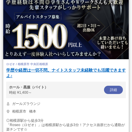
ロゼオ / 相模原市 中央区相模原
学歴や経歴は一切不問。ナイトスタッフ未経験でも活躍できます
よ♪
ホール・黒服（バイト）
詳細
時給
¥1,400～
ガールズラウンジ
相模原市
橋本
◎相模原駅から徒歩3分
「Roseo（ロゼオ）」は相模原駅から徒歩3分！アクセス抜群だから通勤が
楽チンです☆