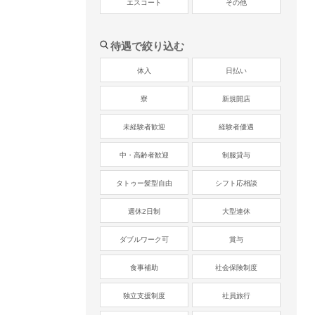
エスコート
その他
待遇で絞り込む
体入
日払い
寮
新規開店
未経験者歓迎
経験者優遇
中・高齢者歓迎
制服貸与
タトゥー髪型自由
シフト応相談
週休2日制
大型連休
ダブルワーク可
賞与
食事補助
社会保険制度
独立支援制度
社員旅行