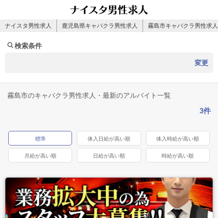
ナイスタ男性求人
鹿児島県キャバクラ男性求人
霧島市キャバクラ男性求人
検索条件
変更
霧島市のキャバクラ男性求人・最新のアルバイト一覧
3件
標準
体入日給が高い順
体入時給が高い順
月給が高い順
日給が高い順
時給が高い順