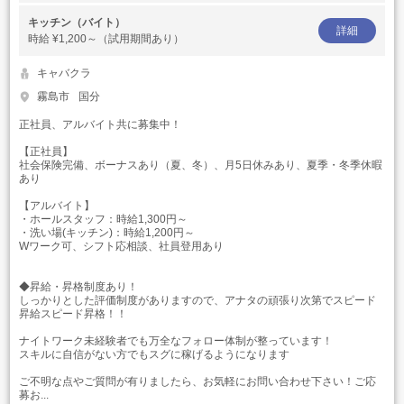
キッチン（バイト）
詳細
時給
¥1,200～（試用期間あり）
キャバクラ
霧島市
国分
正社員、アルバイト共に募集中！
【正社員】
社会保険完備、ボーナスあり（夏、冬）、月5日休みあり、夏季・冬季休暇
あり
【アルバイト】
・ホールスタッフ：時給1,300円～
・洗い場(キッチン)：時給1,200円～
Wワーク可、シフト応相談、社員登用あり
◆昇給・昇格制度あり！
しっかりとした評価制度がありますので、アナタの頑張り次第でスピード
昇給スピード昇格！！
ナイトワーク未経験者でも万全なフォロー体制が整っています！
スキルに自信がない方でもスグに稼げるようになります
ご不明な点やご質問が有りましたら、お気軽にお問い合わせ下さい！ご応
募お...