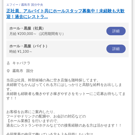
エフイー / 霧島市 国分中央
正社員、アルバイト共にホールスタッフ募集中！未経験も大歓
迎！過去にレストラ...
ホール・黒服（社員）
詳細
月給
¥200,000～（試用期間有り）
ホール・黒服（バイト）
詳細
時給
¥1,100～
キャバクラ
霧島市
国分
当店は社員、幹部候補の為に空き店舗も随時探してます。
未経験でもかんばってくれる方にはしっかりと高額な給料をお出ししま
す。
未経験も経験者も働きやすさ稼ぎやすさをモットーにご応募お待ちしてま
す！！
お客様をお席にご案内したり、
フードやドリンクの配膳や、お会計の対応などの
【ホール業務】を行いますので、
過去にレストランやホテルなどでの接客経験のある方は活かせます！！
今同業界の他店で働いている方も上を目指したい方は