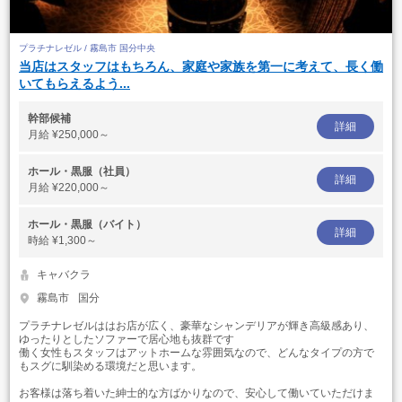
プラチナレゼル / 霧島市 国分中央
当店はスタッフはもちろん、家庭や家族を第一に考えて、長く働
いてもらえるよう...
幹部候補
詳細
月給
¥250,000～
ホール・黒服（社員）
詳細
月給
¥220,000～
ホール・黒服（バイト）
詳細
時給
¥1,300～
キャバクラ
霧島市
国分
プラチナレゼルははお店が広く、豪華なシャンデリアが輝き高級感あり、
ゆったりとしたソファーで居心地も抜群です
働く女性もスタッフはアットホームな雰囲気なので、どんなタイプの方で
もスグに馴染める環境だと思います。
お客様は落ち着いた紳士的な方ばかりなので、安心して働いていただけま