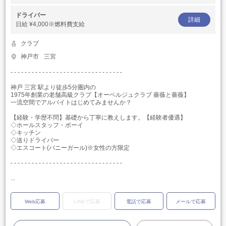
ドライバー
詳細
日給
¥4,000※燃料費支給
クラブ
神戸市
三宮
- - - - - - - - - - - - - - - - - - - - - - - - - - - - - - - -
神戸 三宮 駅より徒歩5分圏内の
1975年創業の老舗高級クラブ【オーベルジュクラブ 薔薇と薔薇】
一流空間でアルバイトはじめてみませんか？
【経験・学歴不問】基礎から丁寧に教えします。【経験者優遇】
◇ホールスタッフ・ボーイ
◇キッチン
◇送りドライバー
◇エスコート(バニーガール)※女性の方限定
- - - - - - - - - - - - - - - - - - - - - - - - - - - - - - - -
...
Web応募
LINEで応募
電話で応募
メールで応募