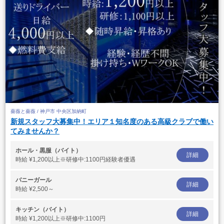
薔薇と薔薇 / 神戸市 中央区加納町
新規スタッフ大募集中！エリア１知名度のある高級クラブで働い
てみませんか？
ホール・黒服（バイト）
詳細
時給
¥1,200以上※研修中:1100円経験者優遇
バニーガール
詳細
時給
¥2,500～
キッチン（バイト）
詳細
時給
¥1,200以上※研修中:1100円