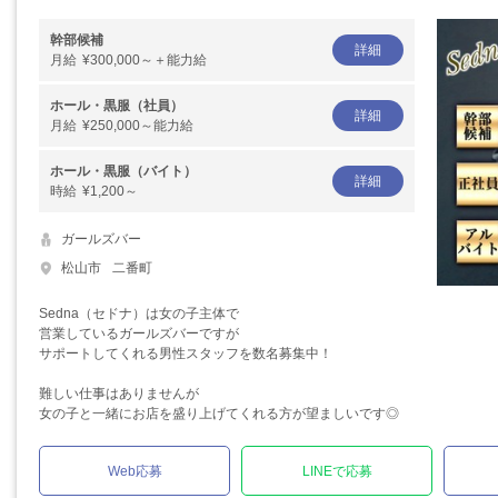
幹部候補
詳細
月給
¥300,000～＋能力給
ホール・黒服（社員）
詳細
月給
¥250,000～能力給
ホール・黒服（バイト）
詳細
時給
¥1,200～
ガールズバー
松山市
二番町
Sedna（セドナ）は女の子主体で
営業しているガールズバーですが
サポートしてくれる男性スタッフを数名募集中！
難しい仕事はありませんが
女の子と一緒にお店を盛り上げてくれる方が望ましいです◎
Web応募
LINEで応募