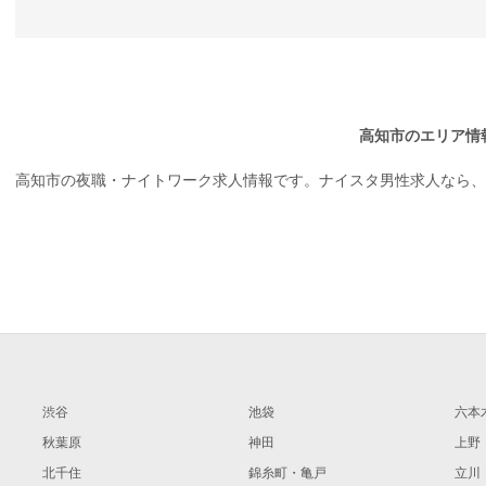
高知市のエリア情
高知市の夜職・ナイトワーク求人情報です。ナイスタ男性求人なら、
渋谷
池袋
六本
秋葉原
神田
上野
北千住
錦糸町・亀戸
立川