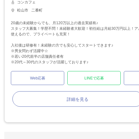
コンカフェ
松山市
二番町
20歳の未経験からでも、月120万以上の過去実績有♪
スタッフ大募集！学歴不問！未経験者大歓迎！初任給は月給30万円以上！ア
使えるので、プライベートも充実！
入社後は研修有！未経験の方でも安心してスタートできます♪
※男女問わず活躍中☆
※若い20代前半の店舗責任者有
※20代～30代のスタッフが活躍しております♪
Web応募
LINEで応募
詳細を見る