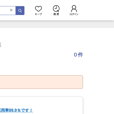
×
覧
０件
率99.9％です！