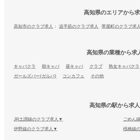
高知県のエリアから求
高知市のクラブ求人
追手筋のクラブ求人
帯屋町のクラブ求
高知県の業種から求
キャバクラ
朝キャバ
昼キャバ
クラブ
熟女キャバクラ
ガールズバー(ガルバ)
コンカフェ
その他
高知県の駅から求人
JR土讃線のクラブ求人
ごめん
伊野線のクラブ求人
桟橋線