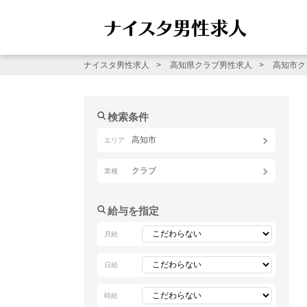
ナイスタ男性求人
高知県クラブ男性求人
高知市ク
検索条件
高知市
エリア
クラブ
業種
給与を指定
月給
日給
時給