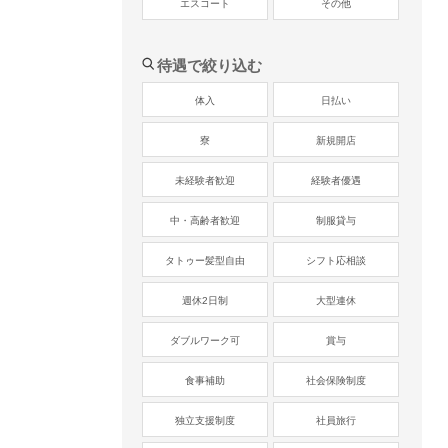
エスコート
その他
待遇で絞り込む
体入
日払い
寮
新規開店
未経験者歓迎
経験者優遇
中・高齢者歓迎
制服貸与
タトゥー髪型自由
シフト応相談
週休2日制
大型連休
ダブルワーク可
賞与
食事補助
社会保険制度
独立支援制度
社員旅行