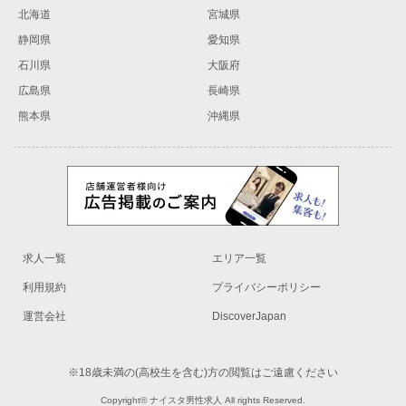
北海道
宮城県
静岡県
愛知県
石川県
大阪府
広島県
長崎県
熊本県
沖縄県
求人一覧
エリア一覧
利用規約
プライバシーポリシー
運営会社
DiscoverJapan
※18歳未満の(高校生を含む)方の閲覧はご遠慮ください
Copyright© ナイスタ男性求人 All rights Reserved.