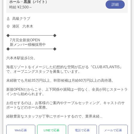
ホール・黒服（バイト）
詳細
時給
¥2,500～
高級クラブ
港区
六本木
◆━━━━━━━━━━━━◆
7月完全新規OPEN
新メンバー積極採用中
◆━━━━━━━━━━━━◆
六本木駅徒歩1分。
海底リゾートをイメージした幻想的な空間が広がる『CLUB ATLANTIS』
で、オープニングスタッフを募集しています。
未経験でも月給35万円以上、幹部候補は月給60万円以上の高待遇。
新規OPENだからこそ、上下関係や派閥は一切なく、全員が同じスタートラ
インから始められます。
お任せするのは、お客様のご案内やテーブルセッティング、キャストのサ
ポートなどのホール業務。
経験豊富なスタッフが丁寧にサポートするので、業界未経...
Web応募
LINEで応募
電話で応募
メールで応募