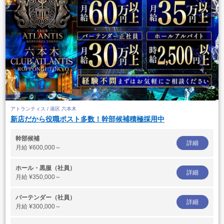
アトランティス / 港区 六本木
新店だから役職ポスト多数！幹部候補積極採用中
幹部候補
詳細
月給
¥600,000～
ホール・黒服（社員）
詳細
月給
¥350,000～
バーテンダー（社員）
詳細
月給
¥300,000～