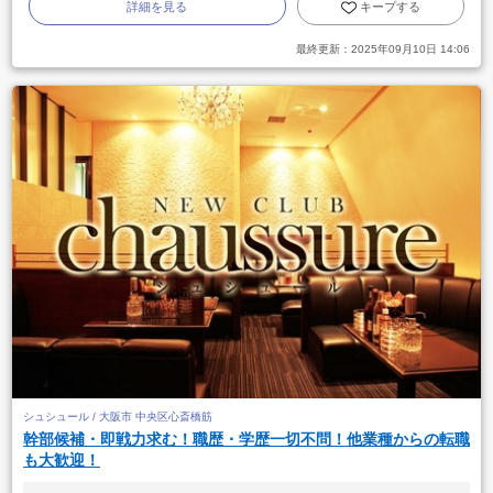
詳細を見る
キープする
最終更新：
2025年09月10日 14:06
シュシュール / 大阪市 中央区心斎橋筋
幹部候補・即戦力求む！職歴・学歴一切不問！他業種からの転職
も大歓迎！