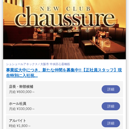
シュシュールアネックス / 大阪市 中央区心斎橋筋
事業拡大中につき、新たな仲間を募集中!!【正社員スタッフ】現
在特別に入社祝...
店長・幹部候補
詳細
月給
¥600,000～
ホール社員
詳細
月給
¥330,000～
アルバイト
詳細
時給
¥1,800～