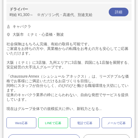
ドライバー
詳細
時給
¥1,300～ ※ガソリン代・高速代、別途支給
キャバクラ
大阪市
ミナミ・心斎橋・難波
社会保険はもちろん完備、有給の取得も可能です。
ご家庭をお持ちの方や、異業種からの転職をお考えの方も安心してご応募
いただけます。
大阪（ミナミ）に3店舗、九州エリアに3店舗、四国にも1店舗を展開する、
安定経営の大手法人グループです。
「chaussure Annex（シュシュール アネックス）」は、リーズナブルな価
格でお客様にご満足いただけるお店づくりを目指し、
同時にスタッフが自分らしく、のびのびと働ける職場環境を大切にしてい
ます。
従来のキャバクラ業界の枠にとらわれない、自由な発想でサービスを提供
しています。
現在はグループ全体での規模拡大に伴い、新戦力となる...
Web応募
LINEで応募
電話で応募
メールで応募