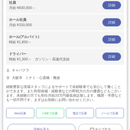
社員
詳細
月給
¥600,000～
ホール社員
詳細
月給
¥330,000
ホール(アルバイト)
詳細
時給
¥1,800～
ドライバー
詳細
時給
¥1,300～ ガソリン・高速代支給
キャバクラ
大阪市
ミナミ・心斎橋・難波
経験豊富な現場スタッフによるサポートで未経験者でも安心して働くこと
ができます。また幹部候補・経験者などの即戦力の方の優遇などもござい
ます。未経験の方でも初任月給33万円最低保証致します。職歴・学歴など
も一切不問です。まずはお気軽にお問い合わせください。
Web応募
LINEで応募
電話で応募
メールで応募
詳細を見る
キープする