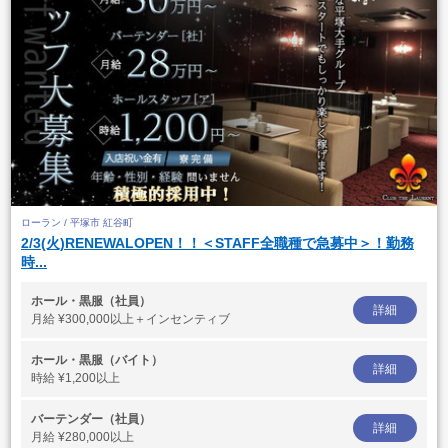
ローラン / 平塚市 紅谷町
2/3(火)RENEWALOPEN！！＜STAFF全職種で急募中＞！勤務
時...
ホール・黒服（社員）
詳細
月給
¥300,000以上＋インセンティブ
ホール・黒服（バイト）
詳細
時給
¥1,200以上
バーテンダー（社員）
詳細
月給
¥280,000以上