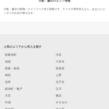
大船・藤沢のエリア情報
大船・藤沢の夜職・ナイトワーク求人情報です。ナイスタ男性求人なら、あなたにピ
ッタリのお店が探せます。
人気のエリアから求人を探す
歌舞伎町
渋谷
池袋
六本木
新橋・銀座
秋葉原
神田
上野
浅草
北千住
錦糸町・亀戸
立川
大宮
横浜
中洲
すすきの