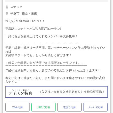
スナック
平塚市
鎌倉・湘南
2/3(火)RENEWAL OPEN！！
平塚駅にスナキャバLAURENT(ローラン)
一緒にお店を盛り上げてくれるメンバーを大募集中！
￣￣￣￣￣￣￣￣￣￣￣￣￣￣￣￣￣￣￣￣￣￣￣￣￣
学歴・経歴・資格は一切不問。高いモチベーションと学ぶ姿勢を持ってい
れば
未経験スタートでも、しっかり楽しく稼げます！
～幅広い年齢層の方が活躍できる場所はローランです。～
￣￣￣￣￣￣￣￣￣￣￣￣￣￣￣￣￣￣￣￣￣￣￣￣￣￣￣
年齢や性別も問いません。貴方のやる気だけお持ちいただければOK！
春先に向けて働きたい方も、まだ間に合います稼ぎやすいこの時期に高収
入ナイ...
《入店祝い金有り入社規定有り》支給◎寮完備！
Web応募
LINEで応募
電話で応募
メールで応募