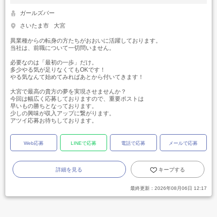
ガールズバー
さいたま市
大宮
異業種からの転身の方たちがおおいに活躍しております。
当社は、前職について一切問いません。
必要なのは「最初の一歩」だけ。
多少やる気が足りなくてもOKです！
やる気なんて始めてみればあとから付いてきます！
大宮で最高の貴方の夢を実現させませんか？
今回は幅広く応募しておりますので、重要ポストは
早いもの勝ちとなっております。
少しの興味が収入アップに繋がります。
アツイ応募お待ちしております。
Web応募
LINEで応募
電話で応募
メールで応募
詳細を見る
キープする
最終更新：
2026年08月06日 12:17