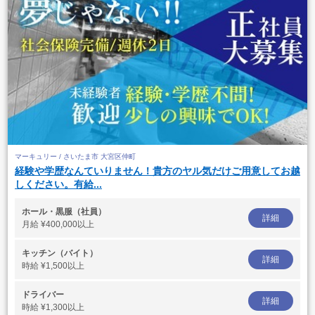
マーキュリー / さいたま市 大宮区仲町
経験や学歴なんていりません！貴方のヤル気だけご用意してお越
しください。有給...
ホール・黒服（社員）
詳細
月給
¥400,000以上
キッチン（バイト）
詳細
時給
¥1,500以上
ドライバー
詳細
時給
¥1,300以上