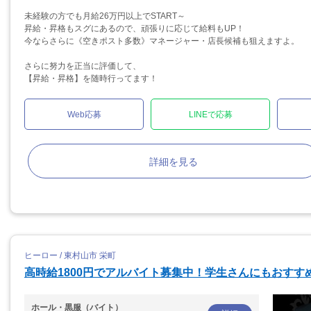
未経験の方でも月給26万円以上でSTART～
昇給・昇格もスグにあるので、頑張りに応じて給料もUP！
今ならさらに《空きポスト多数》マネージャー・店長候補も狙えますよ。
さらに努力を正当に評価して、
【昇給・昇格】を随時行ってます！
Web応募
LINEで応募
詳細を見る
ヒーロー / 東村山市 栄町
高時給1800円でアルバイト募集中！学生さんにもおすす
ホール・黒服（バイト）