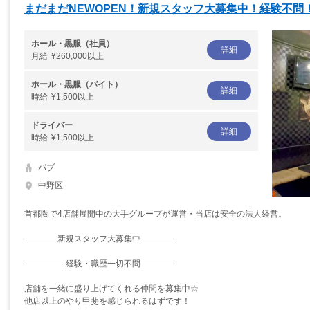
まだまだNEWOPEN！新規スタッフ大募集中！経験不問
ホール・黒服（社員）
詳細
月給
¥260,000以上
ホール・黒服（バイト）
詳細
時給
¥1,500以上
ドライバー
詳細
時給
¥1,500以上
パブ
中野区
首都圏で4店舗展開中の大手グループが運営・当店は安全の法人経営。
――――新規スタッフ大募集中――――
―――――経験・職歴一切不問――――
店舗を一緒に盛り上げてくれる仲間を募集中☆
他店以上のやり甲斐を感じられるはずです！