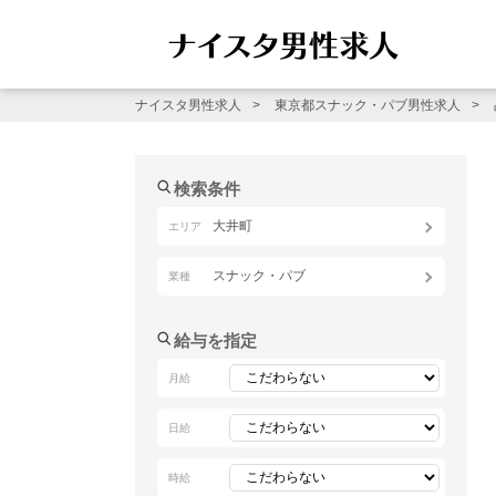
ナイスタ男性求人
東京都スナック・パブ男性求人
検索条件
大井町
エリア
スナック・パブ
業種
給与を指定
月給
日給
時給