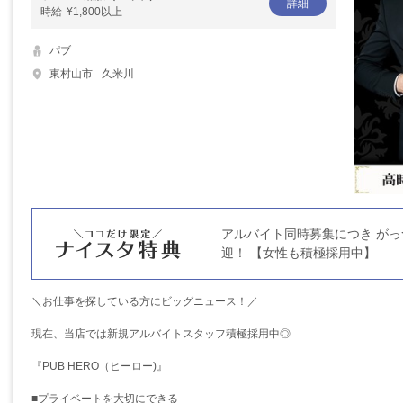
詳細
時給
¥1,800以上
パブ
東村山市
久米川
アルバイト同時募集につき がっ
迎！ 【女性も積極採用中】
＼お仕事を探している方にビッグニュース！／
現在、当店では新規アルバイトスタッフ積極採用中◎
『PUB HERO（ヒーロー)』
■プライベートを大切にできる