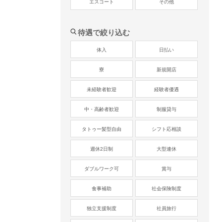
エスコート
その他
待遇で絞り込む
体入
日払い
寮
新規開店
未経験者歓迎
経験者優遇
中・高齢者歓迎
制服貸与
タトゥー髪型自由
シフト応相談
週休2日制
大型連休
ダブルワーク可
賞与
食事補助
社会保険制度
独立支援制度
社員旅行