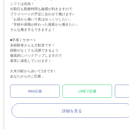
シフトは自由！
出勤日も勤務時間も融通が利きますので
プライベートの予定に合わせて働けます♪
「お昼から働いて夜はゆっくりしたい」
「学校や昼職が終わった後夜から働きたい」
そんな働き方もできますよ！
■手厚くサポート
未経験者さんも大歓迎です！
経験がなくても活躍できるよう
徹底的にバックアップしますので
着実に成長していけます！
久米川駅から歩いて1分です♪
あなたからのご応募...
Web応募
LINEで応募
詳細を見る