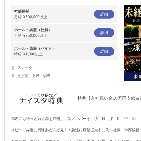
幹部候補
詳細
月給
¥500,000以上
ホール・黒服（社員）
詳細
月給
¥350,000以上
ホール・黒服（バイト）
詳細
時給
¥1,800以上
スナック
文京区
上野・湯島
特典【入社祝い金10万円支給＆
都内にも続々と新店舗を展開し、新メンバーを 積 極 採 用 中 ◎
スピード昇進に興味ある方必見！！急速に店舗拡大中に為、社員・幹部候補