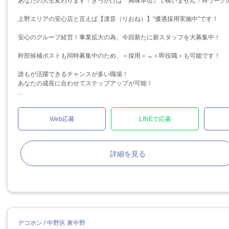
あなたの人生変わります！きっかけは『興味本位』で構いません！Wワークの
上野エリアの安心店と言えば【凛音（りおね）】“優遇採用実施中”です！
安心のグループ経営！事業拡大の為、今回新たに新スタッフを大募集中！
幹部候補ポストも同時募集中のため、＜採用＞→＜即役職＞も可能です！
誰もが活躍できるチャンスが多い職場！
あなたの成長に合わせてステップアップが可能！
...
Web応募
LINEで応募
詳細を見る
デコポン / 中野区 東中野