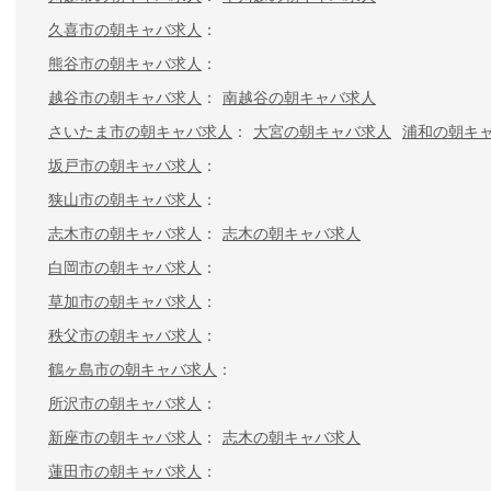
久喜市の朝キャバ求人
熊谷市の朝キャバ求人
越谷市の朝キャバ求人
南越谷の朝キャバ求人
さいたま市の朝キャバ求人
大宮の朝キャバ求人
浦和の朝キ
坂戸市の朝キャバ求人
狭山市の朝キャバ求人
志木市の朝キャバ求人
志木の朝キャバ求人
白岡市の朝キャバ求人
草加市の朝キャバ求人
秩父市の朝キャバ求人
鶴ヶ島市の朝キャバ求人
所沢市の朝キャバ求人
新座市の朝キャバ求人
志木の朝キャバ求人
蓮田市の朝キャバ求人