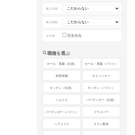
体入日給
体入時給
完全歩合
その他
職種を選ぶ
ホール・黒服（社員）
ホール・黒服（バイト）
幹部候補
キャッシャー
キッチン（社員）
キッチン（バイト）
ソムリエ
バーテンダー（社員）
バーテンダー（バイト）
ドライバー
ヘアメイク
チラシ配布