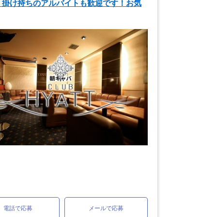
）掛け持ちのアルバイトも歓迎です！お気
電話で応募
メールで応募