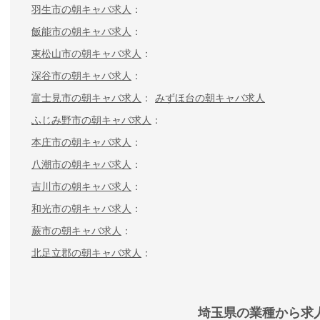
羽生市の朝キャバ求人
飯能市の朝キャバ求人
東松山市の朝キャバ求人
深谷市の朝キャバ求人
富士見市の朝キャバ求人
みずほ台の朝キャバ求人
ふじみ野市の朝キャバ求人
本庄市の朝キャバ求人
八潮市の朝キャバ求人
吉川市の朝キャバ求人
和光市の朝キャバ求人
蕨市の朝キャバ求人
北足立郡の朝キャバ求人
埼玉県の業種から求