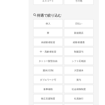
エスコート
その他
待遇で絞り込む
体入
日払い
寮
新規開店
未経験者歓迎
経験者優遇
中・高齢者歓迎
制服貸与
タトゥー髪型自由
シフト応相談
週休2日制
大型連休
ダブルワーク可
賞与
食事補助
社会保険制度
独立支援制度
社員旅行