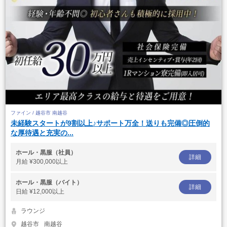
ファイン / 越谷市 南越谷
未経験スタートが9割以上♪サポート万全！送りも完備◎圧倒的
な厚待遇と充実の...
ホール・黒服（社員）
詳細
月給
¥300,000以上
ホール・黒服（バイト）
詳細
日給
¥12,000以上
ラウンジ
越谷市
南越谷