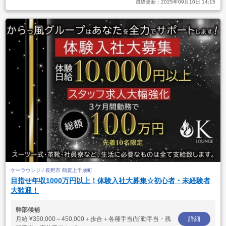
最終更新：
2025年09月10日 14:15
ケーラウンジ / 長野市 鶴賀上千歳町
目指せ年収1000万円以上！体験入社大募集☆初心者・未経験者
大歓迎！
幹部候補
月給
¥350,000～450,000＋歩合＋各種手当(皆勤手当・残
詳細