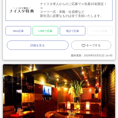
ナイスタ求人からのご応募で≪先着10名限定！
≫
スーツ一式・革靴・社員寮など
新生活に必要なものは全て支給いたします。
Web応募
LINEで応募
電話で応募
メールで応募
詳細を見る
キープする
最終更新：
2026年03月31日 14:45