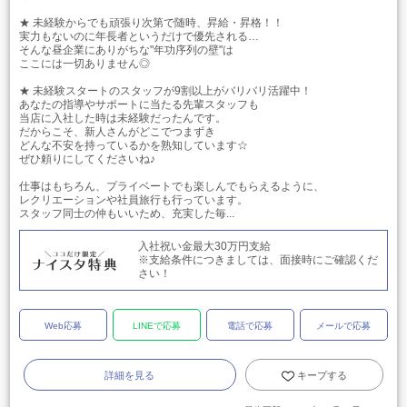
★ 未経験からでも頑張り次第で随時、昇給・昇格！！
実力もないのに年長者というだけで優先される…
そんな昼企業にありがちな"年功序列の壁"は
ここには一切ありません◎
★ 未経験スタートのスタッフが9割以上がバリバリ活躍中！
あなたの指導やサポートに当たる先輩スタッフも
当店に入社した時は未経験だったんです。
だからこそ、新人さんがどこでつまずき
どんな不安を持っているかを熟知しています☆
ぜひ頼りにしてくださいね♪
仕事はもちろん、プライベートでも楽しんでもらえるように、
レクリエーションや社員旅行も行っています。
スタッフ同士の仲もいいため、充実した毎...
入社祝い金最大30万円支給
※支給条件につきましては、面接時にご確認くだ
さい！
Web応募
LINEで応募
電話で応募
メールで応募
詳細を見る
キープする