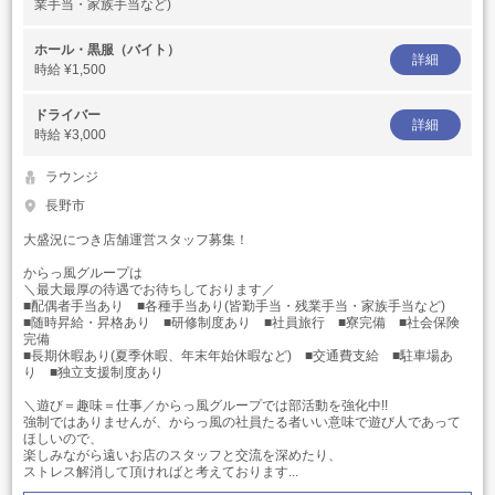
業手当・家族手当など)
ホール・黒服（バイト）
詳細
時給
¥1,500
ドライバー
詳細
時給
¥3,000
ラウンジ
長野市
大盛況につき店舗運営スタッフ募集！
からっ風グループは
＼最大最厚の待遇でお待ちしております／
■配偶者手当あり ■各種手当あり(皆勤手当・残業手当・家族手当など)
■随時昇給・昇格あり ■研修制度あり ■社員旅行 ■寮完備 ■社会保険
完備
■長期休暇あり(夏季休暇、年末年始休暇など) ■交通費支給 ■駐車場あ
り ■独立支援制度あり
＼遊び＝趣味＝仕事／からっ風グループでは部活動を強化中!!
強制ではありませんが、からっ風の社員たる者いい意味で遊び人であって
ほしいので、
楽しみながら遠いお店のスタッフと交流を深めたり、
ストレス解消して頂ければと考えております...