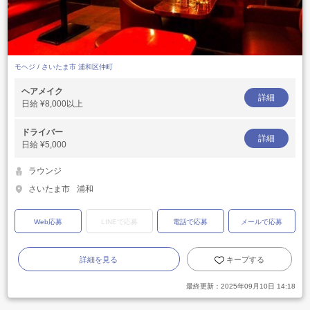
モヘジ / さいたま市 浦和区仲町
ヘアメイク
詳細
日給
¥8,000以上
ドライバー
詳細
日給
¥5,000
ラウンジ
さいたま市
浦和
Web応募
LINEで応募
電話で応募
メールで応募
詳細を見る
キープする
最終更新：
2025年09月10日 14:18