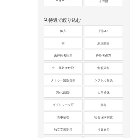
エスコート
その他
待遇で絞り込む
体入
日払い
寮
新規開店
未経験者歓迎
経験者優遇
中・高齢者歓迎
制服貸与
タトゥー髪型自由
シフト応相談
週休2日制
大型連休
ダブルワーク可
賞与
食事補助
社会保険制度
独立支援制度
社員旅行