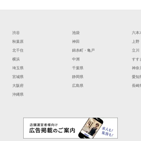
渋谷
池袋
六本
秋葉原
神田
上野
北千住
錦糸町・亀戸
立川
横浜
中洲
すす
埼玉県
千葉県
神奈
宮城県
静岡県
愛知
大阪府
広島県
長崎
沖縄県