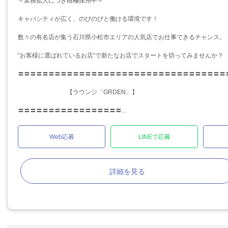
～業務拡大につき積極採用中～
キャパシティが広く、のびのびと働ける環境です！
数々の有名店が集う石川県小松市エリアの人気店でお仕事できるチャンス。
“お客様に選ばれているお店“で新たなお店でスタートを切ってみませんか？
〓〓〓〓〓〓〓〓〓〓〓〓〓〓〓〓〓〓〓〓〓〓〓〓〓〓〓〓〓〓〓〓〓〓
【ラウンジ「GRDEN」】
〓〓〓〓〓〓〓〓〓〓〓〓〓〓〓〓〓...
Web応募
LINEで応募
詳細を見る