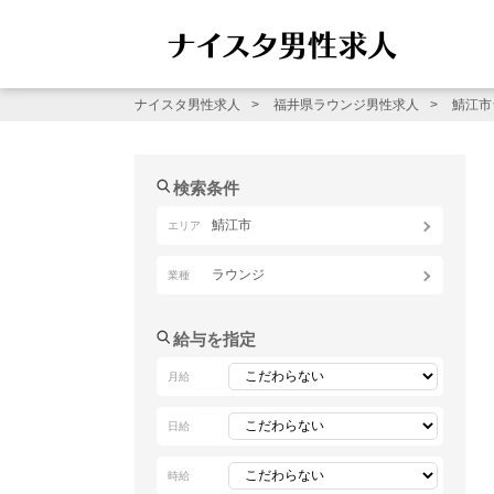
ナイスタ男性求人
福井県ラウンジ男性求人
鯖江市
検索条件
鯖江市
エリア
ラウンジ
業種
給与を指定
月給
日給
時給