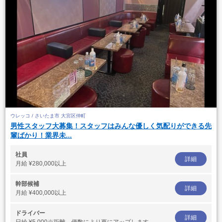
ウレッコ / さいたま市 大宮区仲町
男性スタッフ大募集！スタッフはみんな優しく気配りができる先
輩ばかり！業界未...
社員
詳細
月給
¥280,000以上
幹部候補
詳細
月給
¥400,000以上
ドライバー
詳細