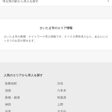
埼玉県の駅から求人を探す
さいたま市のエリア情報
さいたま市の夜職・ナイトワーク求人情報です。ナイスタ男性求人なら、あなたにピ
ッタリのお店が探せます。
人気のエリアから求人を探す
歌舞伎町
渋谷
池袋
六本木
新橋・銀座
秋葉原
神田
上野
浅草
北千住