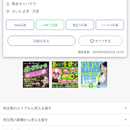
熟女キャバクラ
さいたま市
大宮
Web応募
LINEで応募
電話で応募
メールで応募
詳細を見る
キープする
最終更新：
2025年09月10日 14:02
埼玉県のエリアから求人を探す
埼玉県の業種から求人を探す