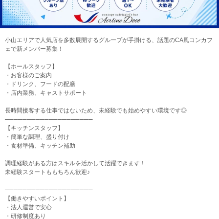
小山エリアで人気店を多数展開するグループが手掛ける、話題のCA風コンカフ
ェで新メンバー募集！
【ホールスタッフ】
・お客様のご案内
・ドリンク、フードの配膳
・店内業務、キャストサポート
長時間接客する仕事ではないため、未経験でも始めやすい環境です◎
────────────────────
【キッチンスタッフ】
・簡単な調理、盛り付け
・食材準備、キッチン補助
調理経験がある方はスキルを活かして活躍できます！
未経験スタートももちろん歓迎♪
────────────────────
【働きやすいポイント】
・法人運営で安心
・研修制度あり