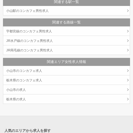
関連する駅一覧
小山駅のコンカフェ男性求人
関連する路線一覧
宇都宮線のコンカフェ男性求人
JR水戸線のコンカフェ男性求人
JR両毛線のコンカフェ男性求人
関連エリア女性求人情報
小山市のコンカフェ求人
栃木県のコンカフェ求人
小山市の求人
栃木県の求人
人気のエリアから求人を探す