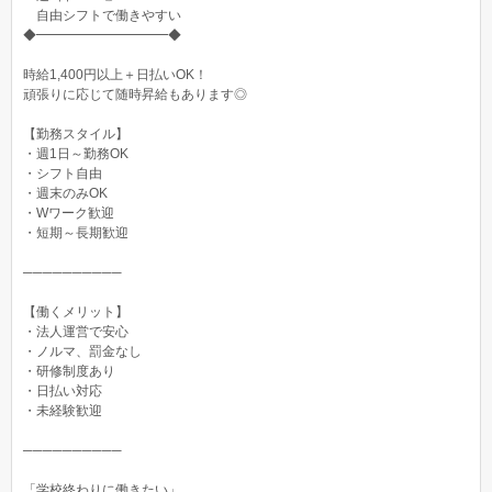
自由シフトで働きやすい
◆━━━━━━━━━━◆
時給1,400円以上＋日払いOK！
頑張りに応じて随時昇給もあります◎
【勤務スタイル】
・週1日～勤務OK
・シフト自由
・週末のみOK
・Wワーク歓迎
・短期～長期歓迎
──────────
【働くメリット】
・法人運営で安心
・ノルマ、罰金なし
・研修制度あり
・日払い対応
・未経験歓迎
──────────
「学校終わりに働きたい」