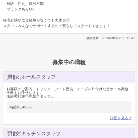
・経験、性別、職歴不問
・ブランクありOK
接客経験や飲食経験がなくても大丈夫◎
スタッフみんなでサポートするので安心してスタートできます！
最終更新：
2026年05月26日 16:47
募集中の職種
[男][女]ホールスタッフ
お客様のご案内、ドリンク・フード提供、テーブル片付けなどホール業務
全般をお任せします。
未経験歓迎◎先輩スタッフ...
時給¥1,400～
詳細を見る >
[男][女]キッチンスタッフ