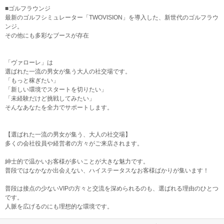
■ゴルフラウンジ
最新のゴルフシミュレーター「TWOVISION」を導入した、新世代のゴルフラウ
ンジ。
その他にも多彩なブースが存在
「ヴァローレ」は
選ばれた一流の男女が集う大人の社交場です。
「もっと稼ぎたい」
「新しい環境でスタートを切りたい」
「未経験だけど挑戦してみたい」
そんなあなたを全力でサポートします。
【選ばれた一流の男女が集う、大人の社交場】
多くの会社役員や経営者の方々がご来店されます。
紳士的で温かいお客様が多いことが大きな魅力です。
普段ではなかなか出会えない、ハイステータスなお客様ばかりが集います！
普段は接点の少ないVIPの方々と交流を深められるのも、選ばれる理由のひとつ
です。
人脈を広げるのにも理想的な環境です。