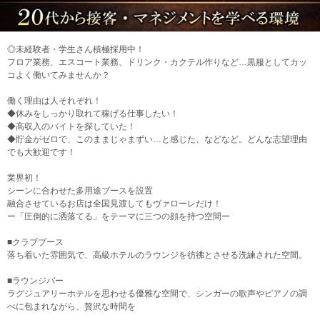
◎未経験者・学生さん積極採用中！
フロア業務、エスコート業務、ドリンク・カクテル作りなど…黒服としてカッ
コよく働いてみませんか？
働く理由は人それぞれ！
◆休みをしっかり取れて稼げる仕事したい！
◆高収入のバイトを探していた！
◆貯金がゼロで、このままじゃまずい…と感じた、などなど。どんな志望理由
でも大歓迎です！
業界初！
シーンに合わせた多用途ブースを設置
融合させているお店は全国見渡してもヴァローレだけ！
ー「圧倒的に洒落てる」をテーマに三つの顔を持つ空間ー
■クラブブース
落ち着いた雰囲気で、高級ホテルのラウンジを彷彿とさせる洗練された空間。
■ラウンジバー
ラグジュアリーホテルを思わせる優雅な空間で、シンガーの歌声やピアノの調
べに包まれながら、贅沢な時間を