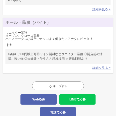
epUp有り
詳細を見る >
ホール・黒服（バイト）
ウエイター業務
オープン、クローズ業務
ハイステータスな場所でカッコよく働きたいアナタにピッタリ！
【清...
時給¥1,500円以上可◎ワイン開封などウエイター業務 ◎開店前の清
掃、洗い物 ◎未経験・学生さん積極採用 ※研修期間あり
詳細を見る >
キープする
Web応募
LINEで応募
電話で応募