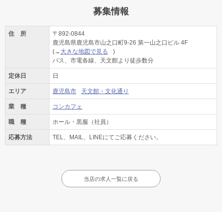
募集情報
住 所
〒892-0844
鹿児島県鹿児島市山之口町9-26 第一山之口ビル 4F
(→
大きな地図で見る
)
バス、市電各線、天文館より徒歩数分
定休日
日
エリア
鹿児島市
天文館・文化通り
業 種
コンカフェ
職 種
ホール・黒服（社員）
応募方法
TEL、MAIL、LINEにてご応募ください。
当店の求人一覧に戻る