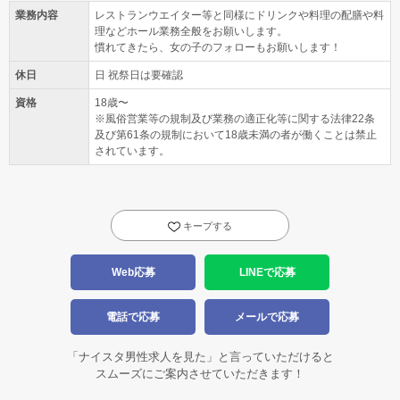
業務内容
レストランウエイター等と同様にドリンクや料理の配膳や料
理などホール業務全般をお願いします。
慣れてきたら、女の子のフォローもお願いします！
休日
日 祝祭日は要確認
資格
18歳〜
※風俗営業等の規制及び業務の適正化等に関する法律22条
及び第61条の規制において18歳未満の者が働くことは禁止
されています。
キープする
Web応募
LINEで応募
電話で応募
メールで応募
「ナイスタ男性求人を見た」と言っていただけると
スムーズにご案内させていただきます！