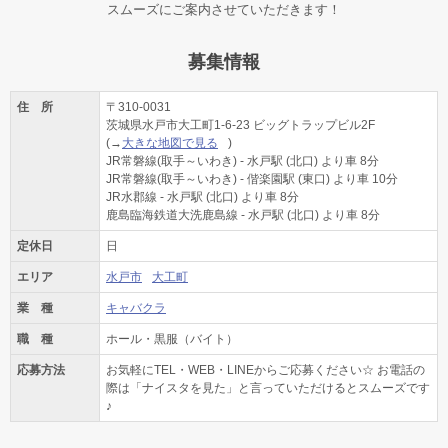
スムーズにご案内させていただきます！
募集情報
住 所
〒310-0031
茨城県水戸市大工町1-6-23 ビッグトラップビル2F
(→
大きな地図で見る
)
JR常磐線(取手～いわき) - 水戸駅 (北口) より車 8分
JR常磐線(取手～いわき) - 偕楽園駅 (東口) より車 10分
JR水郡線 - 水戸駅 (北口) より車 8分
鹿島臨海鉄道大洗鹿島線 - 水戸駅 (北口) より車 8分
定休日
日
エリア
水戸市
大工町
業 種
キャバクラ
職 種
ホール・黒服（バイト）
応募方法
お気軽にTEL・WEB・LINEからご応募ください☆ お電話の
際は「ナイスタを見た」と言っていただけるとスムーズです
♪