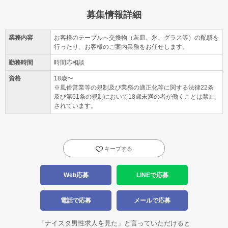
募集情報詳細
業務内容
お客様のテーブルへ交換物（灰皿、氷、グラス等）の配膳を
行ったり、お客様のご案内業務をお任せします。
勤務時間
時間応相談
資格
18歳〜
※風俗営業等の規制及び業務の適正化等に関する法律22条
及び第61条の規制において18歳未満の者が働くことは禁止
されています。
キープする
Web応募
LINEで応募
電話で応募
メールで応募
「ナイスタ男性求人を見た」と言っていただけると