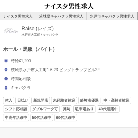
ナイスタ男性求人
茨城県キャバクラ男性求人
水戸市キャバクラ男性求人
Raise (レイズ)
水戸市大工町 / キャバクラ
ホール・黒服（バイト）
時給¥1,200
茨城県水戸市大工町1-6-23 ビッグトラップビル2F
時間応相談
キャバクラ
体入
日払い
新規開店
未経験者歓迎
経験者優遇
中・高齢者歓迎
シフト応相談
ダブルワーク可
賞与
駐車場あり
40代活躍中
中高年活躍中
50代活躍中
60代活躍中