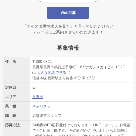
Web応募
「ナイスタ男性求人を見た」と言っていただけると
スムーズにご案内させていただきます！
募集情報
住 所
〒380-0821
長野県長野市鶴賀上千歳町1167 ナガノスカイビル 1F 2F
(→
大きな地図で見る
)
信越本線 長野駅より徒歩10分 車で3分
定休日
日
エリア
長野市
業 種
キャバクラ
職 種
店舗運営スタッフ
応募方法
24時間WEB応募受付けております！ LINE、メール、お電話
でもご応募可能です。 その他何かございましたらお気軽に