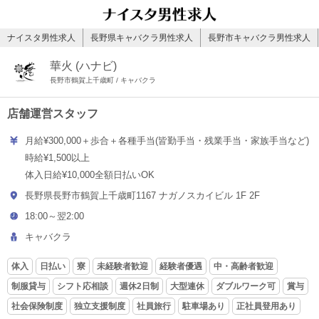
ナイスタ男性求人
長野県キャバクラ男性求人
長野市キャバクラ男性求人
華火 (ハナビ)
長野市鶴賀上千歳町 / キャバクラ
店舗運営スタッフ
月給¥300,000＋歩合＋各種手当(皆勤手当・残業手当・家族手当など)
時給¥1,500以上
体入日給¥10,000全額日払いOK
長野県長野市鶴賀上千歳町1167 ナガノスカイビル 1F 2F
18:00～翌2:00
キャバクラ
体入
日払い
寮
未経験者歓迎
経験者優遇
中・高齢者歓迎
制服貸与
シフト応相談
週休2日制
大型連休
ダブルワーク可
賞与
社会保険制度
独立支援制度
社員旅行
駐車場あり
正社員登用あり