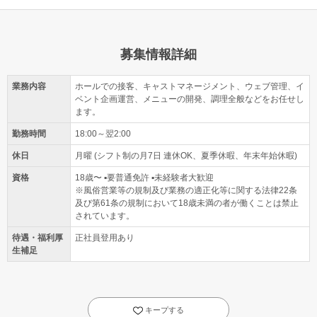
募集情報詳細
業務内容
ホールでの接客、キャストマネージメント、ウェブ管理、イ
ベント企画運営、メニューの開発、調理全般などをお任せし
ます。
勤務時間
18:00～翌2:00
休日
月曜 (シフト制の月7日 連休OK、夏季休暇、年末年始休暇)
資格
18歳〜 ▪要普通免許 ▪未経験者大歓迎
※風俗営業等の規制及び業務の適正化等に関する法律22条
及び第61条の規制において18歳未満の者が働くことは禁止
されています。
待遇・福利厚
正社員登用あり
生補足
キープする