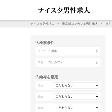
ナイスタ男性求人
東京都コンカフェ男性求人
立川
検索条件
立川市
エリア
コンカフェ
業種
給与を指定
月給
日給
時給