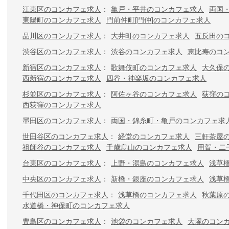
江東区のコンカフェ求人
亀戸・平井のコンカフェ求人
両国
東陽町のコンカフェ求人
門前仲町[門仲]のコンカフェ求人
品川区のコンカフェ求人
大井町のコンカフェ求人
五反田の
渋谷区のコンカフェ求人
渋谷のコンカフェ求人
恵比寿のコ
新宿区のコンカフェ求人
歌舞伎町のコンカフェ求人
大久保
西新宿のコンカフェ求人
四谷・神楽坂のコンカフェ求人
杉並区のコンカフェ求人
阿佐ヶ谷のコンカフェ求人
荻窪の
西荻窪のコンカフェ求人
墨田区のコンカフェ求人
両国・錦糸町・亀戸のコンカフェ求
世田谷区のコンカフェ求人
経堂のコンカフェ求人
三軒茶屋
祖師谷のコンカフェ求人
千歳烏山のコンカフェ求人
用賀・二
台東区のコンカフェ求人
上野・湯島のコンカフェ求人
浅草
中央区のコンカフェ求人
新橋・銀座のコンカフェ求人
浅草
千代田区のコンカフェ求人
浅草橋のコンカフェ求人
秋葉原
水道橋・神保町のコンカフェ求人
豊島区のコンカフェ求人
池袋のコンカフェ求人
大塚のコン