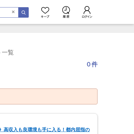
×
ト一覧
０件
》高収入も良環境も手に入る！都内屈指の