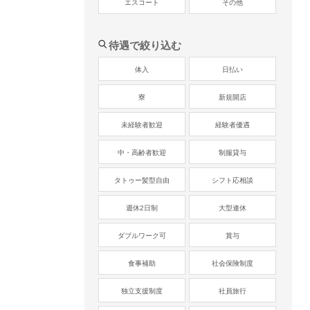
エスコート
その他
待遇で絞り込む
体入
日払い
寮
新規開店
未経験者歓迎
経験者優遇
中・高齢者歓迎
制服貸与
タトゥー髪型自由
シフト応相談
週休2日制
大型連休
ダブルワーク可
賞与
食事補助
社会保険制度
独立支援制度
社員旅行