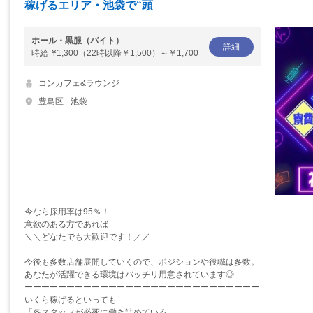
稼げるエリア・池袋で“頭
ホール・黒服（バイト）
詳細
時給
¥1,300（22時以降￥1,500）～￥1,700
コンカフェ&ラウンジ
豊島区
池袋
今なら採用率は95％！
意欲のある方であれば
＼＼どなたでも大歓迎です！／／
今後も多数店舗展開していくので、ポジションや役職は多数。
あなたが活躍できる環境はバッチリ用意されています◎
ーーーーーーーーーーーーーーーーーーーーーーーーーーーー
いくら稼げるといっても
「各スタッフが必死に働き詰めている」