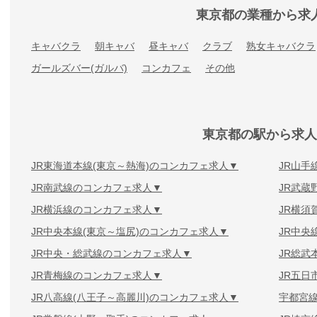
東京都の業種から求
キャバクラ
朝キャバ
昼キャバ
クラブ
熟女キャバクラ
ガールズバー(ガルバ)
コンカフェ
その他
東京都の駅から求人
JR東海道本線(東京～熱海)のコンカフェ求人
JR山手
JR南武線のコンカフェ求人
JR武蔵
JR横浜線のコンカフェ求人
JR横須
JR中央本線(東京～塩尻)のコンカフェ求人
JR中央
JR中央・総武線のコンカフェ求人
JR総武
JR青梅線のコンカフェ求人
JR五日
JR八高線(八王子～高麗川)のコンカフェ求人
宇都宮