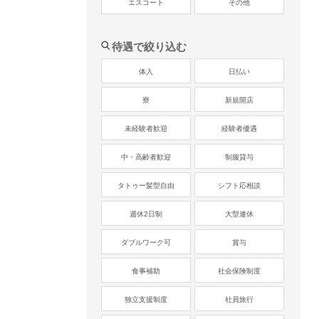
エスコート
その他
待遇で絞り込む
体入
日払い
寮
新規開店
未経験者歓迎
経験者優遇
中・高齢者歓迎
制服貸与
タトゥー髪型自由
シフト応相談
週休2日制
大型連休
ダブルワーク可
賞与
食事補助
社会保険制度
独立支援制度
社員旅行