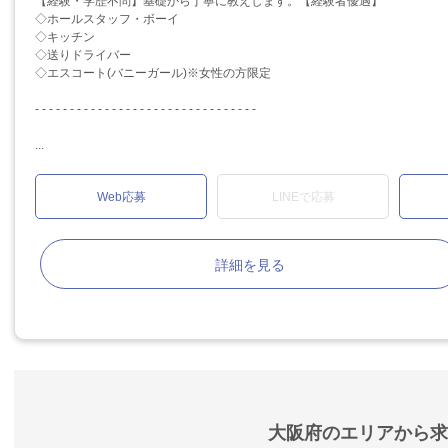
【経験・学歴不問】基礎から丁寧に教えします。【経験者優遇】
◇ホールスタッフ・ボーイ
◇キッチン
◇送りドライバー
◇エスコート(バニーガール)※女性の方限定
- - - - - - - - - - - - - - - - - - - - - - - - - - - - - - - -
...
Web応募
LINEで応募
詳細を見る
大阪府のエリアから求