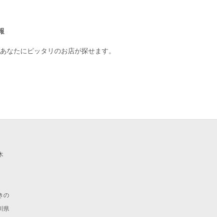
報
あなたにピッタリのお店が探せます。
木
きの
川県