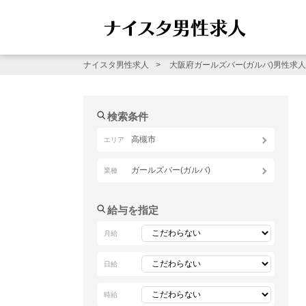
ナイスタ男性求人
大阪府ガールズバー(ガルバ)男性求人
検索条件
高槻市
エリア
ガールズバー(ガルバ)
業種
給与を指定
月給
日給
時給