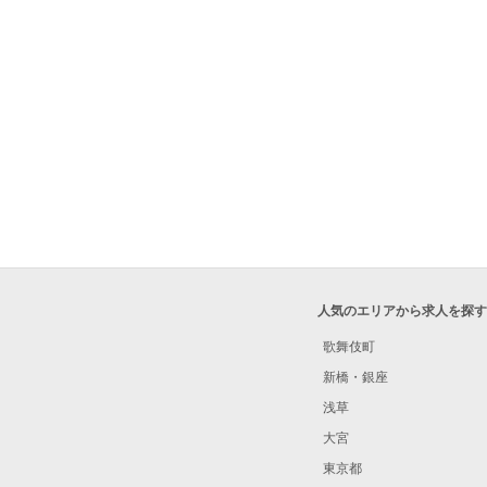
人気のエリアから求人を探す
歌舞伎町
新橋・銀座
浅草
大宮
東京都