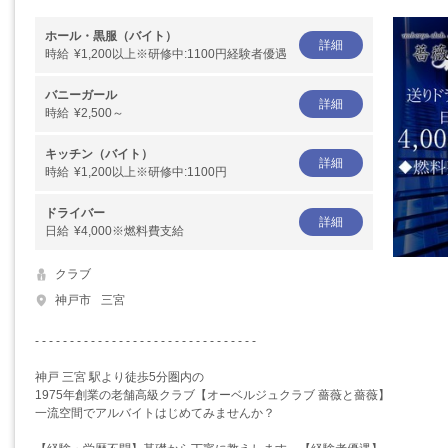
ホール・黒服（バイト）
詳細
時給
¥1,200以上※研修中:1100円経験者優遇
バニーガール
詳細
時給
¥2,500～
キッチン（バイト）
詳細
時給
¥1,200以上※研修中:1100円
ドライバー
詳細
日給
¥4,000※燃料費支給
クラブ
神戸市
三宮
- - - - - - - - - - - - - - - - - - - - - - - - - - - - - - - -
神戸 三宮 駅より徒歩5分圏内の
1975年創業の老舗高級クラブ【オーベルジュクラブ 薔薇と薔薇】
一流空間でアルバイトはじめてみませんか？