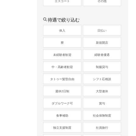
エスコート
その他
待遇で絞り込む
体入
日払い
寮
新規開店
未経験者歓迎
経験者優遇
中・高齢者歓迎
制服貸与
タトゥー髪型自由
シフト応相談
週休2日制
大型連休
ダブルワーク可
賞与
食事補助
社会保険制度
独立支援制度
社員旅行