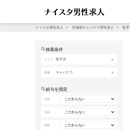
ナイスタ男性求人
茨城県キャバクラ男性求人
取手
検索条件
取手市
エリア
キャバクラ
業種
給与を指定
月給
日給
時給