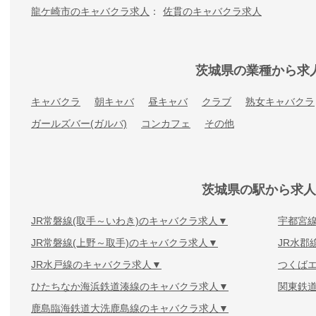
龍ケ崎市のキャバクラ求人
佐貫のキャバクラ求人
茨城県の業種から求
キャバクラ
朝キャバ
昼キャバ
クラブ
熟女キャバクラ
ガールズバー(ガルバ)
コンカフェ
その他
茨城県の駅から求人
JR常磐線(取手～いわき)のキャバクラ求人
宇都宮
JR常磐線(上野～取手)のキャバクラ求人
JR水郡
JR水戸線のキャバクラ求人
つくば
ひたちなか海浜鉄道湊線のキャバクラ求人
関東鉄
鹿島臨海鉄道大洗鹿島線のキャバクラ求人