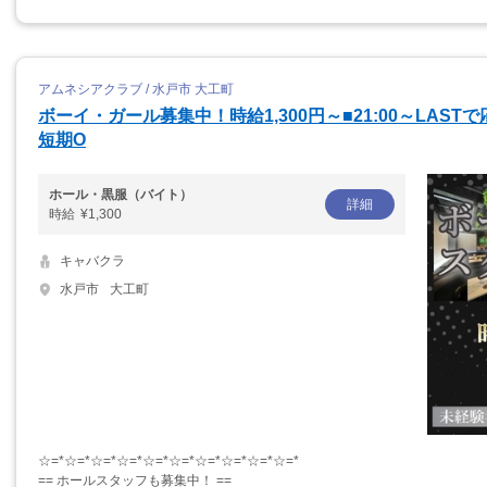
アムネシアクラブ / 水戸市 大工町
ボーイ・ガール募集中！時給1,300円～■21:00～LAS
短期O
ホール・黒服（バイト）
詳細
時給
¥1,300
キャバクラ
水戸市
大工町
☆=*☆=*☆=*☆=*☆=*☆=*☆=*☆=*☆=*☆=*
== ホールスタッフも募集中！ ==