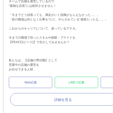
チームで店舗を運営しているので
“孤独な店長”には絶対させません！
「今までどう頑張っても、満足がいく役職がもらえなかった…。」
「前の職場は何となく仕事を“ただ、やらされている”感覚だったな…。」
これからのキャリアについて、迷っているアナタ。
今までの職場で培ったスキルや経験・プライドを、
【PEACE(ピース)】で生かしてみませんか？
私たちは、【店舗の専任職】として
営業中の店舗の運営を
お任せできる人材...
Web応募
LINEで応募
詳細を見る