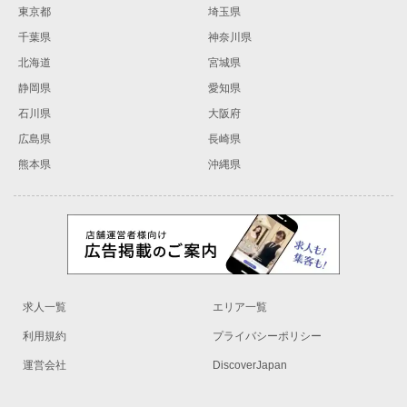
東京都
埼玉県
千葉県
神奈川県
北海道
宮城県
静岡県
愛知県
石川県
大阪府
広島県
長崎県
熊本県
沖縄県
求人一覧
エリア一覧
利用規約
プライバシーポリシー
運営会社
DiscoverJapan