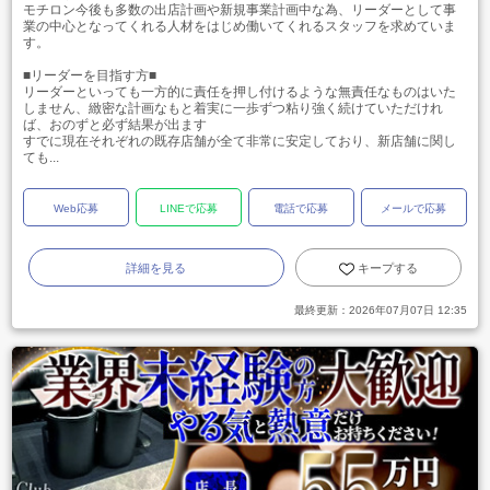
モチロン今後も多数の出店計画や新規事業計画中な為、リーダーとして事
業の中心となってくれる人材をはじめ働いてくれるスタッフを求めていま
す。
■リーダーを目指す方■
リーダーといっても一方的に責任を押し付けるような無責任なものはいた
しません、緻密な計画なもと着実に一歩ずつ粘り強く続けていただけれ
ば、おのずと必ず結果が出ます
すでに現在それぞれの既存店舗が全て非常に安定しており、新店舗に関し
ても...
Web応募
LINEで応募
電話で応募
メールで応募
詳細を見る
キープする
最終更新：
2026年07月07日 12:35