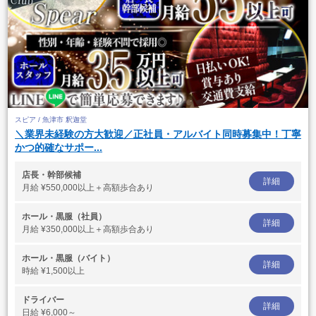
スピア / 魚津市 釈迦堂
＼業界未経験の方大歓迎／正社員・アルバイト同時募集中！丁寧
かつ的確なサポー...
店長・幹部候補
詳細
月給
¥550,000以上＋高額歩合あり
ホール・黒服（社員）
詳細
月給
¥350,000以上＋高額歩合あり
ホール・黒服（バイト）
詳細
時給
¥1,500以上
ドライバー
詳細
日給
¥6,000～