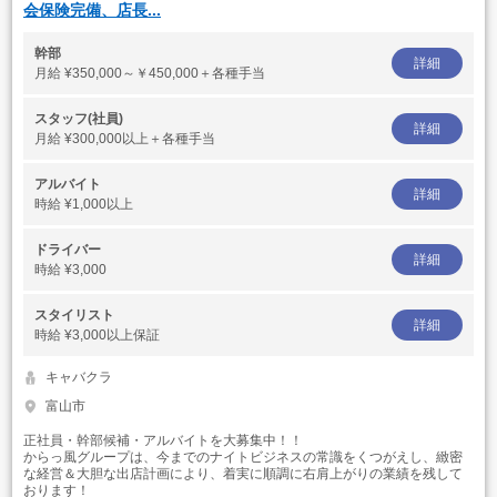
会保険完備、店長...
幹部
詳細
月給
¥350,000～￥450,000＋各種手当
スタッフ(社員)
詳細
月給
¥300,000以上＋各種手当
アルバイト
詳細
時給
¥1,000以上
ドライバー
詳細
時給
¥3,000
スタイリスト
詳細
時給
¥3,000以上保証
キャバクラ
富山市
正社員・幹部候補・アルバイトを大募集中！！
からっ風グループは、今までのナイトビジネスの常識をくつがえし、緻密
な経営＆大胆な出店計画により、着実に順調に右肩上がりの業績を残して
おります！