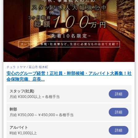
チュラ トヤマ / 富山市 桜木町
安心のグループ経営！正社員・幹部候補・アルバイト大募集！社
会保険完備、店長...
スタッフ(社員)
詳細
月給
¥300,000以上＋各種手当
幹部
詳細
月給
¥350,000～￥450,000＋各種手当
アルバイト
詳細
時給
¥1,000以上