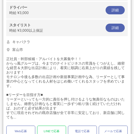
ドライバー
詳細
時給
¥3,000
スタイリスト
詳細
時給
¥3,000以上保証
キャバクラ
富山市
正社員・幹部候補・アルバイトを大募集中！！
からっ風グループは、今までのナイトビジネスの常識をくつがえし、緻密
な経営＆大胆な出店計画により、着実に順調に右肩上がりの業績を残して
おります！
モチロン今後も多数の出店計画や新規事業計画中な為、リーダーとして事
業の中心となってくれる人材をはじめ働いてくれるスタッフを求めていま
す。
■リーダーを目指す方■
リーダーといっても一方的に責任を押し付けるような無責任なものはいた
しません、緻密な計画なもと着実に一歩ずつ粘り強く続けていただけれ
ば、おのずと必ず結果が出ます
すでに現在それぞれの既存店舗が全て非常に安定しており、新店舗に関し
ても...
Web応募
LINEで応募
電話で応募
メールで応募