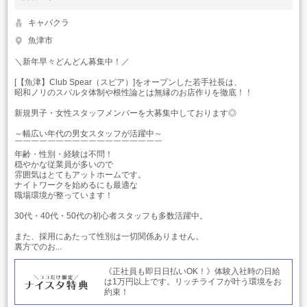
キャバクラ
魚津市
＼新年早々どんどん募集中！／
[【魚津】Club Spear（スピア）]をオープンした若手社長は、
昭和ノリのスパルタ体制や根性論とは無縁のお店作りを徹底！！
新規男子・女性スタッフメンバーを大募集中しております◎
～幅広い年代の男女スタッフが活躍中～
￣￣￣￣￣￣￣￣￣￣￣￣￣￣￣￣￣￣
年齢・性別・経験は不問！
穏やかな従業員が多いので
雰囲気はとてもアットホームです。
ナイトワークを始めるにも最適な
職場環境が整っています！
30代・40代・50代の初心者スタッフも多数活躍中。
また、採用にあたって性別は一切関係ありません。
裏方でのお...
《正社員も即日日払いOK！》体験入社時の日給
は1万円以上です。リッチライフが叶う環境をお
約束！