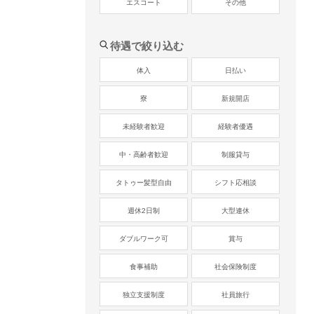
エスコート
その他
待遇で絞り込む
体入
日払い
寮
新規開店
未経験者歓迎
経験者優遇
中・高齢者歓迎
制服貸与
タトゥー髪型自由
シフト応相談
週休2日制
大型連休
ダブルワーク可
賞与
食事補助
社会保険制度
独立支援制度
社員旅行