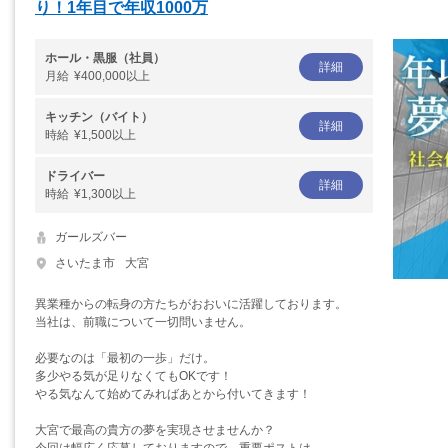
り！1年目で年収1000万
ホール・黒服（社員）
詳細
月給
¥400,000以上
キッチン（バイト）
詳細
時給
¥1,500以上
ドライバー
詳細
時給
¥1,300以上
ガールズバー
さいたま市
大宮
異業種からの転身の方たちがおおいに活躍しております。
当社は、前職について一切問いません。
必要なのは「最初の一歩」だけ。
多少やる気が足りなくてもOKです！
やる気なんて始めてみればあとから付いてきます！
大宮で最高の貴方の夢を実現させませんか？