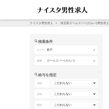
ナイスタ男性求人
埼玉県ガールズバー(ガルバ)男性求人
検索条件
蕨市
エリア
ガールズバー(ガルバ)
業種
給与を指定
月給
日給
時給