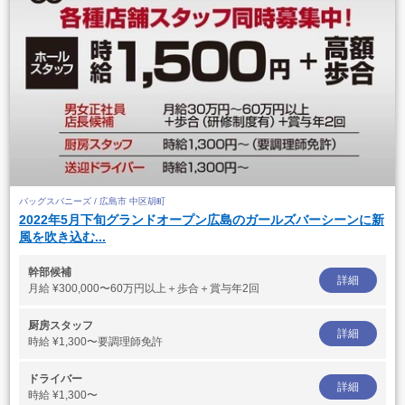
バッグスバニーズ / 広島市 中区胡町
2022年5月下旬グランドオープン広島のガールズバーシーンに新
風を吹き込む...
幹部候補
詳細
月給
¥300,000〜60万円以上＋歩合＋賞与年2回
厨房スタッフ
詳細
時給
¥1,300〜要調理師免許
ドライバー
詳細
時給
¥1,300〜