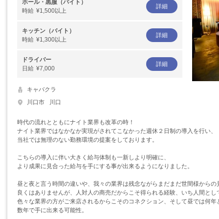
ホール・黒服（バイト）
詳細
時給
¥1,500以上
キッチン（バイト）
詳細
時給
¥1,300以上
ドライバー
詳細
日給
¥7,000
キャバクラ
川口市
川口
時代の流れとともにナイト業界も改革の時！
ナイト業界ではなかなか実現がされてこなかった週休２日制の導入を行い、
当社では無理のない勤務環境の提案をしております。
こちらの導入に伴い大きく給与体制も一新しより明確に、
より成果に見合った給与を手にする事が出来るようになりました。
昼と夜と言う時間の違いや、我々の業界は残念ながらまだまだ世間様からの
良くはありませんが、人対人の商売だからこそ得られる経験、いち人間とし
色々な業界の方がご来店されるからこそのコネクション、そして昼では何年
数年で手に出来る可能性。