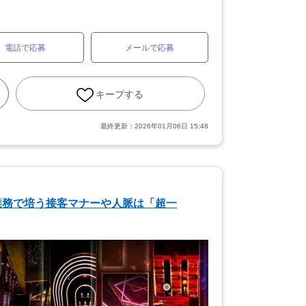
電話で応募
メールで応募
キープする
最終更新：
2026年01月06日 15:48
業務で培う接客マナーや人脈は「超一