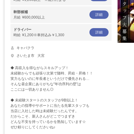
幹部候補
詳細
月給
¥600,000以上
ドライバー
詳細
時給
¥1,200※車持込み￥1,300
キャバクラ
さいたま市
大宮
◆ 高収入を得ながらスキルアップ！
未経験からでも頑張り次第で随時、昇給・昇格！！
実力もないのに年長者というだけで優先される…
そんな昼企業にありがちな"年功序列の壁"は
ここには一切ありません◎
◆ 未経験スタートのスタッフが9割以上！
あなたの指導やサポートに当たる先輩スタッフも
当店に入社した時は未経験だったんです。
だからこそ、新人さんがどこでつまずき
どんな不安を持っているかを熟知しています☆
ぜひ頼りにしてくださいね♪