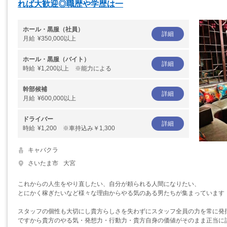
れば大歓迎◎職歴や学歴は一
ホール・黒服（社員）
詳細
月給
¥350,000以上
ホール・黒服（バイト）
詳細
時給
¥1,200以上 ※能力による
幹部候補
詳細
月給
¥600,000以上
ドライバー
詳細
時給
¥1,200 ※車持込み￥1,300
キャバクラ
さいたま市
大宮
これからの人生をやり直したい、自分が頼られる人間になりたい、
とにかく稼ぎたいなど様々な理由からやる気のある男たちが集まっています
スタッフの個性も大切にし貴方らしさを失わずにスタッフ全員の力を常に発
ですから貴方のやる気・発想力・行動力・貴方自身の価値がそのまま正当に