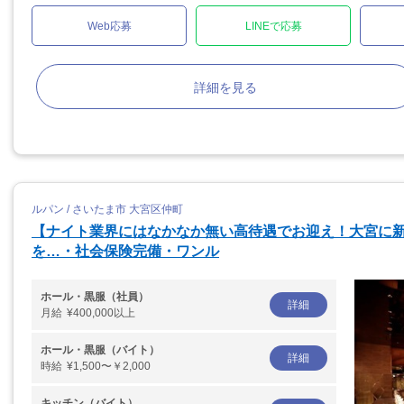
Web応募
LINEで応募
詳細を見る
ルパン / さいたま市 大宮区仲町
【ナイト業界にはなかなか無い高待遇でお迎え！大宮に新
を…・社会保険完備・ワンル
ホール・黒服（社員）
詳細
月給
¥400,000以上
ホール・黒服（バイト）
詳細
時給
¥1,500〜￥2,000
キッチン（バイト）