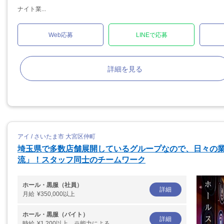
ナイト業...
Web応募
LINEで応募
詳細を見る
アイ / さいたま市 大宮区仲町
埼玉県で多数店舗展開しているグループなので、日々の
流」！スタッフ同士のチームワーク
ホール・黒服（社員）
詳細
月給
¥350,000以上
ホール・黒服（バイト）
詳細
時給
¥1,200以上 ※能力による