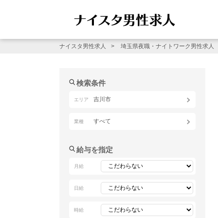
ナイスタ男性求人
埼玉県夜職・ナイトワーク男性求人
検索条件
吉川市
エリア
すべて
業種
給与を指定
月給
日給
時給