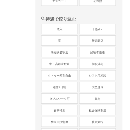
エスコート
その他
待遇で絞り込む
体入
日払い
寮
新規開店
未経験者歓迎
経験者優遇
中・高齢者歓迎
制服貸与
タトゥー髪型自由
シフト応相談
週休2日制
大型連休
ダブルワーク可
賞与
食事補助
社会保険制度
独立支援制度
社員旅行