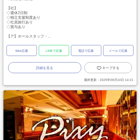
【社】
◇週休2日制
◇独立支援制度あり
◇社員旅行あり
◇賞与あり
【ア】ホールスタッフ・...
Web応募
LINEで応募
電話で応募
メールで応募
詳細を見る
キープする
最終更新：
2025年09月10日 14:21