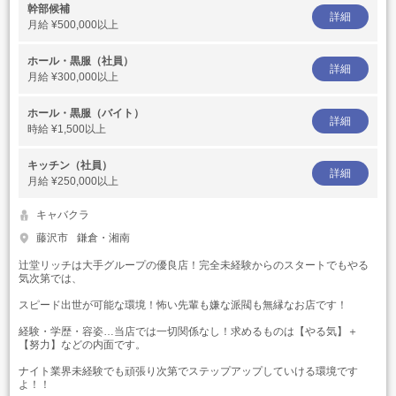
幹部候補
詳細
月給
¥500,000以上
ホール・黒服（社員）
詳細
月給
¥300,000以上
ホール・黒服（バイト）
詳細
時給
¥1,500以上
キッチン（社員）
詳細
月給
¥250,000以上
キャバクラ
藤沢市
鎌倉・湘南
辻堂リッチは大手グループの優良店！完全未経験からのスタートでもやる
気次第では、
スピード出世が可能な環境！怖い先輩も嫌な派閥も無縁なお店です！
経験・学歴・容姿…当店では一切関係なし！求めるものは【やる気】＋
【努力】などの内面です。
ナイト業界未経験でも頑張り次第でステップアップしていける環境です
よ！！