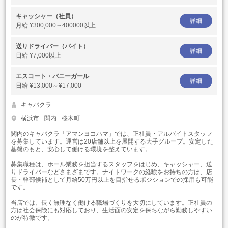
キャッシャー（社員）
詳細
月給
¥300,000～400000以上
送りドライバー（バイト）
詳細
日給
¥7,000以上
エスコート・バニーガール
詳細
日給
¥13,000～¥17,000
キャバクラ
横浜市
関内
桜木町
関内のキャバクラ「アマンヨコハマ」では、正社員・アルバイトスタッフ
を募集しています。運営は20店舗以上を展開する大手グループ。安定した
基盤のもと、安心して働ける環境を整えています。
募集職種は、ホール業務を担当するスタッフをはじめ、キャッシャー、送
りドライバーなどさまざまです。ナイトワークの経験をお持ちの方は、店
長・幹部候補として月給50万円以上を目指せるポジションでの採用も可能
です。
当店では、長く無理なく働ける職場づくりを大切にしています。正社員の
方は社会保険にも対応しており、生活面の安定を保ちながら勤務しやすい
のが特徴です。