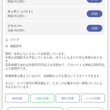
時給
¥1,500～
キッチン（バイト）
詳細
時給
¥1,500～
ドライバー
詳細
日給
¥6,000～
クラブ
相模原市
男性・女性ともにスタッフを歓迎しています。
今後も店舗拡大を予定しているため、ポストにもまだ十分な余裕がありま
す。
店長候補であれば月収50万円以上も目指せて、アルバイトも時給1,500円以
上で採用中です。
研修制度も整えているので、未経験からでも安心してスタートできます。
さらに、スーツ貸与や寮完備など、スタッフが働きやすい環境づくりにも
力を入れています。
Web応募
LINEで応募
電話で応募
メールで応募