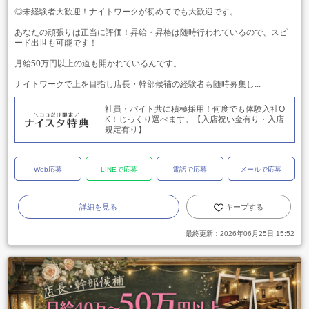
◎未経験者大歓迎！ナイトワークが初めてでも大歓迎です。
あなたの頑張りは正当に評価！昇給・昇格は随時行われているので、スピ
ード出世も可能です！
月給50万円以上の道も開かれているんです。
ナイトワークで上を目指し店長・幹部候補の経験者も随時募集し...
社員・バイト共に積極採用！何度でも体験入社O
K！じっくり選べます。【入店祝い金有り・入店
規定有り】
Web応募
LINEで応募
電話で応募
メールで応募
詳細を見る
キープする
最終更新：
2026年06月25日 15:52