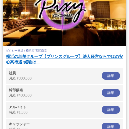
ピクシー横浜 / 横浜市 西区南幸
横浜の老舗グループ【プリンスグループ】法人経営ならではの安
心高待遇♪経験は...
社員
詳細
月給
¥300,000
幹部候補
詳細
月給
¥400,000
アルバイト
詳細
時給
¥1,300
キャッシャー
詳細