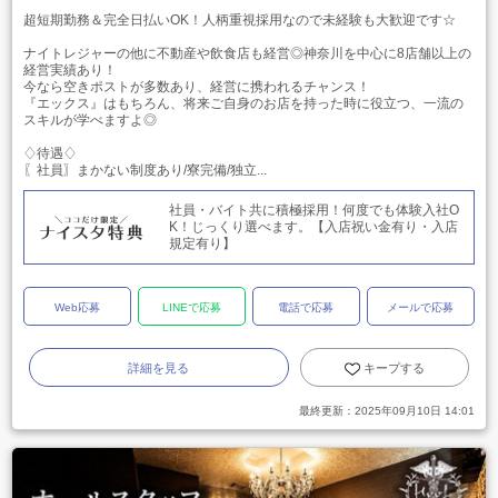
超短期勤務＆完全日払いOK！人柄重視採用なので未経験も大歓迎です☆
ナイトレジャーの他に不動産や飲食店も経営◎神奈川を中心に8店舗以上の
経営実績あり！
今なら空きポストが多数あり、経営に携われるチャンス！
『エックス』はもちろん、将来ご自身のお店を持った時に役立つ、一流の
スキルが学べますよ◎
♢待遇♢
〖社員〗まかない制度あり/寮完備/独立...
社員・バイト共に積極採用！何度でも体験入社O
K！じっくり選べます。【入店祝い金有り・入店
規定有り】
Web応募
LINEで応募
電話で応募
メールで応募
詳細を見る
キープする
最終更新：
2025年09月10日 14:01