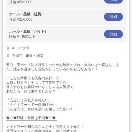
月給
¥500,000
ホール・黒服（社員）
詳細
月給
¥250,000
ホール・黒服（バイト）
詳細
時給
¥1,500以上
キャバクラ
平塚市
鎌倉・湘南
安心・安全の【法人経営】のためお給料の遅れ・未払いは一切なし。ま
た、法令を遵守した営業を行っているので安心なお店！！
♢こんな時期でも集客力抜群！♢
コロナ対策を万全にして営業中です◎
遠方からもお客様がいらっしゃる人気店で
あなたも一緒に働きませんか？
「安定して高収入を得たい」
「ナイトワークで一旗揚げたい」
そんな方は、ぜひ当店へお越しください！
◆♢◆経験・年齢は不問◆♢◆
‾‾‾‾‾‾‾‾‾‾‾‾‾‾‾‾‾‾‾‾‾‾‾‾‾‾‾‾‾‾‾‾‾‾‾‾‾‾‾‾‾‾‾
ナイトワーク初心者さんも全く問題ありません！
優秀なスタッフが業務内容を丁寧にお教えす...