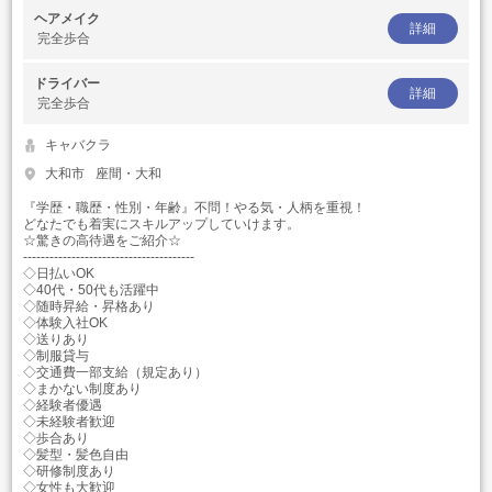
ヘアメイク
詳細
完全歩合
ドライバー
詳細
完全歩合
キャバクラ
大和市
座間・大和
『学歴・職歴・性別・年齢』不問！やる気・人柄を重視！
どなたでも着実にスキルアップしていけます。
☆驚きの高待遇をご紹介☆
---------------------------------------
◇日払いOK
◇40代・50代も活躍中
◇随時昇給・昇格あり
◇体験入社OK
◇送りあり
◇制服貸与
◇交通費一部支給（規定あり）
◇まかない制度あり
◇経験者優遇
◇未経験者歓迎
◇歩合あり
◇髪型・髪色自由
◇研修制度あり
◇女性も大歓迎