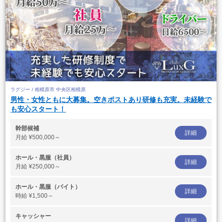
ラグジー / 相模原市 中央区相模原
男性・女性ともに大募集。空きポストあり研修も充実。未経験で
も安心スタート！
幹部候補
詳細
月給
¥500,000～
ホール・黒服（社員）
詳細
月給
¥250,000～
ホール・黒服（バイト）
詳細
時給
¥1,500～
キャッシャー
詳細