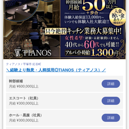
ティアノス / 平塚市 紅谷町
＼経験より熱意・人柄採用◎TIANOS（ティアノス）／
幹部候補
詳細
月給
¥600,000以上
エスコート（社員）
詳細
月給
¥300,000以上
ホール・黒服（社員）
詳細
月給
¥300,000以上