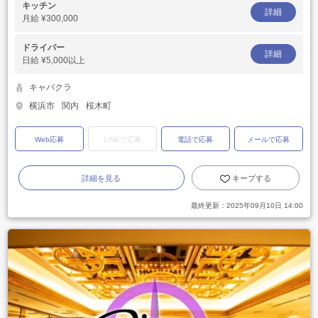
キッチン
詳細
月給
¥300,000
ドライバー
詳細
日給
¥5,000以上
キャバクラ
横浜市
関内
桜木町
Web応募
LINEで応募
電話で応募
メールで応募
詳細を見る
キープする
最終更新：
2025年09月10日 14:00