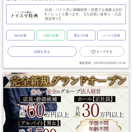
社員・バイト共に積極採用！何度でも体験入社O
K！じっくり選べます。【入店祝い金有り・入店
規定有り】
Web応募
LINEで応募
電話で応募
メールで応募
詳細を見る
キープする
最終更新：
2025年10月08日 13:59