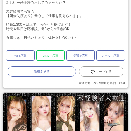
新しい一歩を踏み出してみませんか？
未経験者でも安心！
【研修制度あり】安心して仕事を覚えられます。
時給1,300円以上でしっかりと稼げます！！
時間や曜日は応相談。週3からの勤務OK！
食事つき、日払いもあり、体験入社OKです♪
Web応募
LINEで応募
電話で応募
メールで応募
詳細を見る
キープする
最終更新：
2025年09月10日 14:00