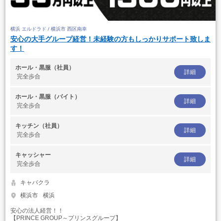
横浜 エルドラド / 横浜市 西区南幸
安心の大手グループ経営！未経験の方もしっかりサポート致しま
す！
ホール・黒服（社員）
詳細
完全歩合
ホール・黒服（バイト）
詳細
完全歩合
キッチン（社員）
詳細
完全歩合
キャッシャー
詳細
完全歩合
キャバクラ
横浜市
横浜
安心の法人経営！！
【PRINCE GROUP～プリンスグループ】