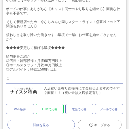
その為に【キャッチ・呼び込み・ビラ】一切必要なし。
ボーイの仕事にありがちな【キャスト同士のやり取りを纏める】面倒な仕
事も不要です。
そして新規店のため、今ならみんな同じスタートライン！必要以上の上下
関係もありません◎
煩わしさを取り除いた働きやすい環境で一緒にお仕事を始めてみません
か？
◆◆◆◆安定して稼げる環境◆◆◆◆
￣￣￣￣￣￣￣￣￣￣￣￣￣￣￣￣￣
給与例をご紹介
◎店長・幹部候補：月収60万円以上
◎ホールスタッフ：月収30万円以上
◎アルバイト：時給1,500円以上
こ...
入店祝い金有り面接時にて金額伝えますので今す
ぐ面接！！（祝い金は入店規定有り）
Web応募
LINEで応募
電話で応募
メールで応募
詳細を見る
キープする