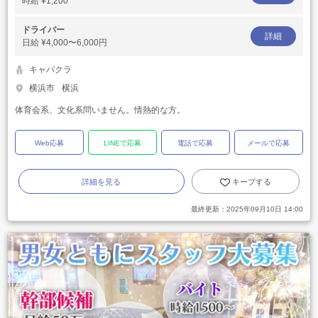
時給
¥1,200
ドライバー
詳細
日給
¥4,000〜6,000円
キャバクラ
横浜市
横浜
体育会系、文化系問いません。情熱的な方。
Web応募
LINEで応募
電話で応募
メールで応募
詳細を見る
キープする
最終更新：
2025年09月10日 14:00