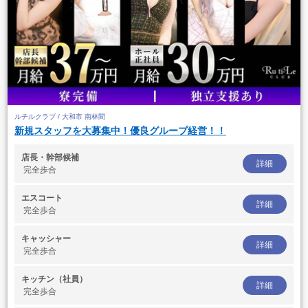
ルチルクラブ / 大和市 南林間
新規スタッフを大募集中！優良グループ経営！！
店長・幹部候補
詳細
完全歩合
エスコート
詳細
完全歩合
キャッシャー
詳細
完全歩合
キッチン（社員）
詳細
完全歩合