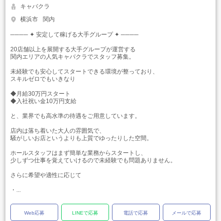
キャバクラ
横浜市
関内
──── ✦ 安定して稼げる大手グループ ✦ ────
20店舗以上を展開する大手グループが運営する
関内エリアの人気キャバクラでスタッフ募集。
未経験でも安心してスタートできる環境が整っており、
スキルゼロでもいきなり
◆月給30万円スタート
◆入社祝い金10万円支給
と、業界でも高水準の待遇をご用意しています。
店内は落ち着いた大人の雰囲気で、
騒がしいお店というよりも上質でゆったりした空間。
ホールスタッフはまず簡単な業務からスタートし、
少しずつ仕事を覚えていけるので未経験でも問題ありません。
さらに希望や適性に応じて
・...
Web応募
LINEで応募
電話で応募
メールで応募