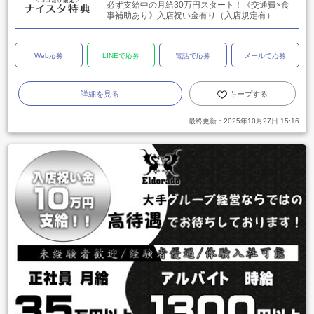
必ず支給中の月給30万円スタート！《交通費×食
事補助あり》入店祝い金有り（入店規定有）
Web応募
LINEで応募
電話で応募
メールで応募
詳細を見る
キープする
最終更新：
2025年10月27日 15:16