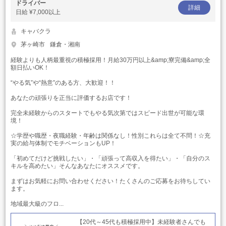
ドライバー
詳細
日給
¥7,000以上
キャバクラ
茅ヶ崎市
鎌倉・湘南
経験よりも人柄最重視の積極採用！月給30万円以上&amp;寮完備&amp;全
額日払いOK！
“やる気”や“熱意”のある方、大歓迎！！
あなたの頑張りを正当に評価するお店です！
完全未経験からのスタートでもやる気次第ではスピード出世が可能な環
境！
☆学歴や職歴・夜職経験・年齢は関係なし！性別これらは全て不問！☆充
実の給与体制でモチベーションもUP！
「初めてだけど挑戦したい」・「頑張って高収入を得たい」・「自分のス
キルを高めたい」そんなあなたにオススメです。
まずはお気軽にお問い合わせください！たくさんのご応募をお待ちしてい
ます。
地域最大級のフロ...
【20代～45代も積極採用中】未経験者さんでも