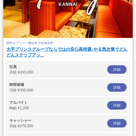
関内 ピクシー / 横浜市 中区相生町
大手プリンスグループならではの安心高待遇♪やる気次第でどん
どんステップアッ...
社員
詳細
月給
¥300,000
幹部候補
詳細
月給
¥350,000
アルバイト
詳細
時給
¥1,200
キャッシャー
詳細
月給
¥270,000