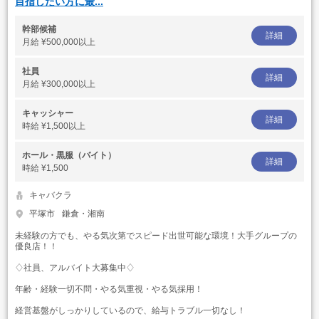
目指したい方に最...
幹部候補
詳細
月給
¥500,000以上
社員
詳細
月給
¥300,000以上
キャッシャー
詳細
時給
¥1,500以上
ホール・黒服（バイト）
詳細
時給
¥1,500
キャバクラ
平塚市
鎌倉・湘南
未経験の方でも、やる気次第でスピード出世可能な環境！大手グループの
優良店！！
♢社員、アルバイト大募集中♢
年齢・経験一切不問・やる気重視・やる気採用！
経営基盤がしっかりしているので、給与トラブル一切なし！