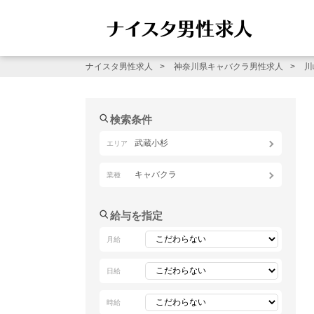
ナイスタ男性求人
神奈川県キャバクラ男性求人
川
検索条件
武蔵小杉
エリア
キャバクラ
業種
給与を指定
月給
日給
時給