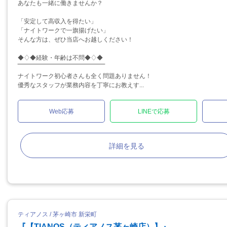
あなたも一緒に働きませんか？
「安定して高収入を得たい」
「ナイトワークで一旗揚げたい」
そんな方は、ぜひ当店へお越しください！
◆♢◆経験・年齢は不問◆♢◆
‾‾‾‾‾‾‾‾‾‾‾‾‾‾‾‾‾‾‾‾‾‾‾‾‾‾‾‾‾‾‾‾‾‾‾‾‾‾‾‾‾‾‾
ナイトワーク初心者さんも全く問題ありません！
優秀なスタッフが業務内容を丁寧にお教えす...
Web応募
LINEで応募
詳細を見る
ティアノス / 茅ヶ崎市 新栄町
『【TIANOS（ティアノス茅ヶ崎店）】』