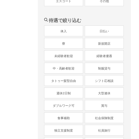
エスコート
その他
待遇で絞り込む
体入
日払い
寮
新規開店
未経験者歓迎
経験者優遇
中・高齢者歓迎
制服貸与
タトゥー髪型自由
シフト応相談
週休2日制
大型連休
ダブルワーク可
賞与
食事補助
社会保険制度
独立支援制度
社員旅行