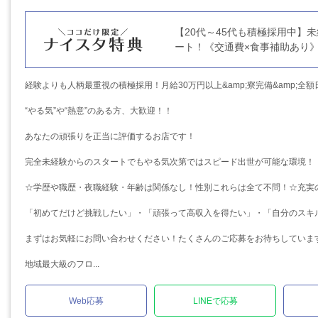
【20代～45代も積極採用中】
ート！《交通費×食事補助あり
経験よりも人柄最重視の積極採用！月給30万円以上&amp;寮完備&amp;全額
“やる気”や“熱意”のある方、大歓迎！！
あなたの頑張りを正当に評価するお店です！
完全未経験からのスタートでもやる気次第ではスピード出世が可能な環境！
☆学歴や職歴・夜職経験・年齢は関係なし！性別これらは全て不問！☆充実
「初めてだけど挑戦したい」・「頑張って高収入を得たい」・「自分のスキ
まずはお気軽にお問い合わせください！たくさんのご応募をお待ちしていま
地域最大級のフロ...
Web応募
LINEで応募