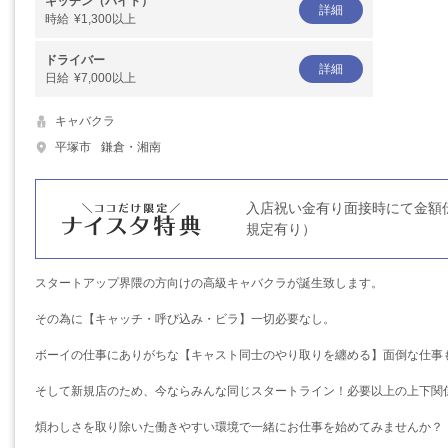
キッチン（バイト）
詳細
時給
¥1,300以上
ドライバー
詳細
日給
¥7,000以上
キャバクラ
平塚市
鎌倉・湘南
入店祝い金有り面接時にて金額
規定有り）
スタートアップ界隈の方向けの高級キャバクラが誕生致します。
その為に【キャッチ・呼び込み・ビラ】一切必要なし。
ボーイの仕事にありがちな【キャスト同士のやり取りを纏める】面倒な仕事
そして新規店のため、今ならみんな同じスタートライン！必要以上の上下関
煩わしさを取り除いた働きやすい環境で一緒にお仕事を始めてみませんか？