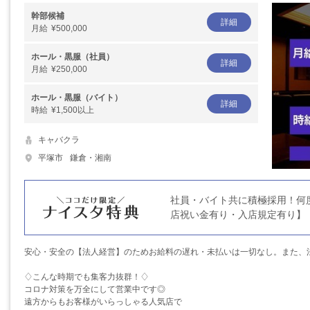
幹部候補
詳細
月給
¥500,000
ホール・黒服（社員）
詳細
月給
¥250,000
ホール・黒服（バイト）
詳細
時給
¥1,500以上
キャバクラ
平塚市
鎌倉・湘南
社員・バイト共に積極採用！何
店祝い金有り・入店規定有り】
安心・安全の【法人経営】のためお給料の遅れ・未払いは一切なし。また、
♢こんな時期でも集客力抜群！♢
コロナ対策を万全にして営業中です◎
遠方からもお客様がいらっしゃる人気店で