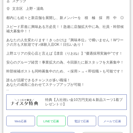
スナック
文京区
上野・湯島
都内にも続々と新店舗を展開し、新メンバーを 積 極 採 用 中 ◎
スピード昇進に興味ある方必見！！急速に店舗拡大中に為、社員・幹部候
補大募集中！！
あなたの人生変わります！きっかけは『興味本位』で構いません！Wワー
クの方も大歓迎です♪体験入店OK！日払いあり！
上野エリアの安心店と言えば【凛音（りおね）】“優遇採用実施中”です！
安心のグループ経営！事業拡大の為、今回新たに新スタッフを大募集中！
幹部候補ポストも同時募集中のため、＜採用＞→＜即役職＞も可能です！
誰もが活躍できるチャンスが多い職場！
あなたの成長に合わせてステップアップが可能！
...
特典【入社祝い金10万円支給＆新品スーツ1着プ
レゼント☆】
Web応募
LINEで応募
電話で応募
メールで応募