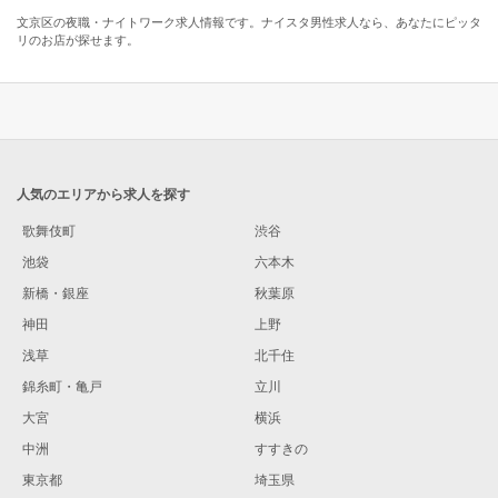
文京区の夜職・ナイトワーク求人情報です。ナイスタ男性求人なら、あなたにピッタ
リのお店が探せます。
人気のエリアから求人を探す
歌舞伎町
渋谷
池袋
六本木
新橋・銀座
秋葉原
神田
上野
浅草
北千住
錦糸町・亀戸
立川
大宮
横浜
中洲
すすきの
東京都
埼玉県