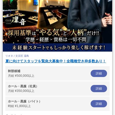
リオネ / 文京区 湯島
夏に向けてスタッフを緊急大募集中！全職種空き枠多数あり！
幹部候補
詳細
月給
¥500,000以上
ホール・黒服（社員）
詳細
月給
¥350,000以上
ホール・黒服（バイト）
詳細
時給
¥1,800以上