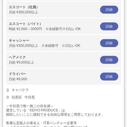
エスコート（社員）
詳細
月給
¥360,000以上
エスコート（バイト）
詳細
時給
¥2,000～3000円 ※未経験可※日払いOK
キャッシャー
詳細
月給
¥300,000以上 ※未経験可 ※日払いOK
ヘアメイク
詳細
日給
¥9,000以上
ドライバー
詳細
日給
¥8,000
キャバクラ
目黒区
中目黒
～中目黒で唯一無二の存在感～
運営している「KEIYO PRODUCE」は
挑戦したいことに挑戦できる自由な環境をご用意しております。
客層も芸能人や著名人・IT系ベンチャー企業等