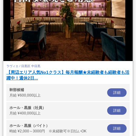
ラヴィエ / 目黒区 中目黒
【周辺エリア人気No1クラス】毎月報酬★未経験者も経験者も活
躍中！週休2日...
幹部候補
詳細
月給
¥600,000以上
ホール・黒服（社員）
詳細
月給
¥400,000以上
ホール・黒服（バイト）
詳細
時給
¥2,000～3000円 ※未経験可※日払いOK