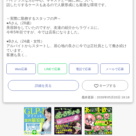
ハイクラスな方が中心。キャストと一緒に席について
話したりするケースもあるので人脈形成にも最適な環境です。
～実際に勤務するスタッフの声～
●Aさん（28歳）
美容師をしていたのですが、友達の紹介からラヴィエに。
今年5年目ですが、今では店長になりました。
●Bさん（24歳・女性）
アルバイトからスタートし、居心地の良さに今では正社員として働き続け
ています。
客層も良く...
Web応募
LINEで応募
電話で応募
メールで応募
詳細を見る
キープする
最終更新：
2026年05月20日 19:18