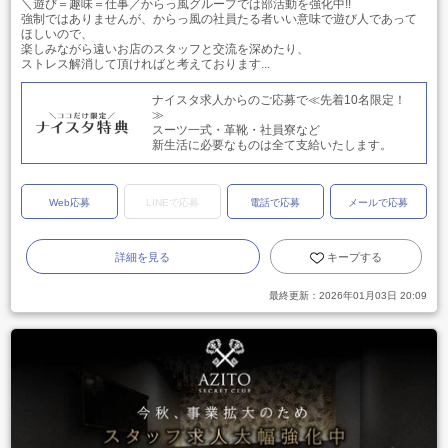
＼遊び＝趣味＝仕事／からっ風グループでは部活動を強化中!!
強制ではありませんが、からっ風の社員たる者いい意味で遊び人であって
ほしいので、
楽しみながら遠いお店のスタッフと交流を深めたり、
ストレス解消して頂ければと考えております...
ナイスタ求人からのご応募で≪先着10名限定！
≫
スーツ一式・革靴・社員寮など
新生活に必要なものは全て支給いたします。
Web応募
LINEで応募
電話で応募
メールで応募
詳細を見る
キープする
最終更新：
2026年01月03日 20:09