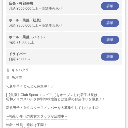
店長・幹部候補
詳細
月給
¥550,000以上＋高額歩合あり
ホール・黒服（社員）
詳細
月給
¥350,000以上＋高額歩合あり
ホール・黒服（バイト）
詳細
時給
¥1,500以上
ドライバー
詳細
日給
¥6,000～
キャバクラ
魚津市
＼新年早々どんどん募集中！／
[【魚津】Club Spear（スピア）]をオープンした若手社長は、
昭和ノリのスパルタ体制や根性論とは無縁のお店作りを徹底！！
新規男子・女性スタッフメンバーを大募集中しております◎
～幅広い年代の男女スタッフが活躍中～
￣￣￣￣￣￣￣￣￣￣￣￣￣￣￣￣￣￣
年齢・性別・経験は不問！