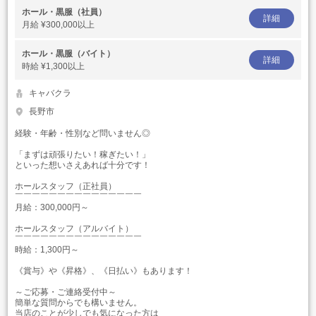
ホール・黒服（社員）
詳細
月給
¥300,000以上
ホール・黒服（バイト）
詳細
時給
¥1,300以上
キャバクラ
長野市
経験・年齢・性別など問いません◎
「まずは頑張りたい！稼ぎたい！」
といった想いさえあれば十分です！
ホールスタッフ（正社員）
￣￣￣￣￣￣￣￣￣￣￣￣￣￣￣
月給：300,000円～
ホールスタッフ（アルバイト）
￣￣￣￣￣￣￣￣￣￣￣￣￣￣￣
時給：1,300円～
《賞与》や《昇格》、《日払い》もあります！
～ご応募・ご連絡受付中～
簡単な質問からでも構いません。
当店のことが少しでも気になった方は