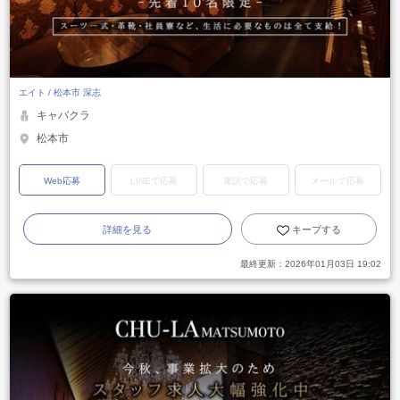
エイト / 松本市 深志
キャバクラ
松本市
Web応募
LINEで応募
電話で応募
メールで応募
詳細を見る
キープする
最終更新：
2026年01月03日 19:02