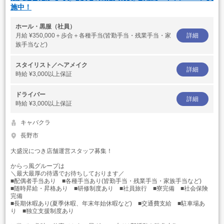
施中！
ホール・黒服（社員）
月給
¥350,000＋歩合＋各種手当(皆勤手当・残業手当・家
詳細
族手当など)
スタイリスト／ヘアメイク
詳細
時給
¥3,000以上保証
ドライバー
詳細
時給
¥3,000以上保証
キャバクラ
長野市
大盛況につき店舗運営スタッフ募集！
からっ風グループは
＼最大最厚の待遇でお待ちしております／
■配偶者手当あり ■各種手当あり(皆勤手当・残業手当・家族手当など)
■随時昇給・昇格あり ■研修制度あり ■社員旅行 ■寮完備 ■社会保険
完備
■長期休暇あり(夏季休暇、年末年始休暇など) ■交通費支給 ■駐車場あ
り ■独立支援制度あり