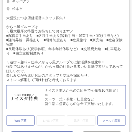
キャバクラ
松本市
大盛況につき店舗運営スタッフ募集！
からっ風グループは
＼最大最厚の待遇でお待ちしております／
■配偶者手当あり ■各種手当あり(皆勤手当・残業手当・家族手当など)
■随時昇給・昇格あり ■研修制度あり ■社員旅行 ■寮完備 ■社会保険
完備
■長期休暇あり(夏季休暇、年末年始休暇など) ■交通費支給 ■駐車場あ
り ■独立支援制度あり
＼遊び＝趣味＝仕事／からっ風グループでは部活動を強化中!!
強制ではありませんが、からっ風の社員たる者いい意味で遊び人であって
ほしいので、
楽しみながら遠いお店のスタッフと交流を深めたり、
ストレス解消して頂ければと考えております...
ナイスタ求人からのご応募で≪先着10名限定！
≫
スーツ一式・革靴・社員寮など
新生活に必要なものは全て支給いたします。
Web応募
LINEで応募
電話で応募
メールで応募