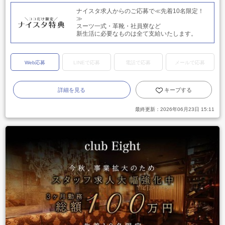
ナイスタ求人からのご応募で≪先着10名限定！
≫
スーツ一式・革靴・社員寮など
新生活に必要なものは全て支給いたします。
Web応募
LINEで応募
電話で応募
メールで応募
詳細を見る
キープする
最終更新：
2026年06月23日 15:11