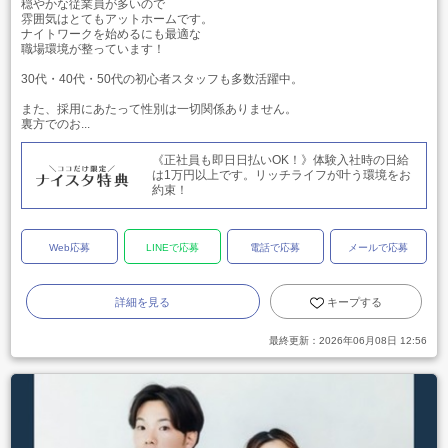
穏やかな従業員が多いので
雰囲気はとてもアットホームです。
ナイトワークを始めるにも最適な
職場環境が整っています！
30代・40代・50代の初心者スタッフも多数活躍中。
また、採用にあたって性別は一切関係ありません。
裏方でのお...
《正社員も即日日払いOK！》体験入社時の日給
は1万円以上です。リッチライフが叶う環境をお
約束！
Web応募
LINEで応募
電話で応募
メールで応募
詳細を見る
キープする
最終更新：
2026年06月08日 12:56