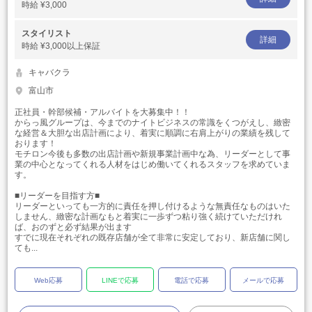
時給
¥3,000
スタイリスト
詳細
時給
¥3,000以上保証
キャバクラ
富山市
正社員・幹部候補・アルバイトを大募集中！！
からっ風グループは、今までのナイトビジネスの常識をくつがえし、緻密
な経営＆大胆な出店計画により、着実に順調に右肩上がりの業績を残して
おります！
モチロン今後も多数の出店計画や新規事業計画中な為、リーダーとして事
業の中心となってくれる人材をはじめ働いてくれるスタッフを求めていま
す。
■リーダーを目指す方■
リーダーといっても一方的に責任を押し付けるような無責任なものはいた
しません、緻密な計画なもと着実に一歩ずつ粘り強く続けていただけれ
ば、おのずと必ず結果が出ます
すでに現在それぞれの既存店舗が全て非常に安定しており、新店舗に関し
ても...
Web応募
LINEで応募
電話で応募
メールで応募