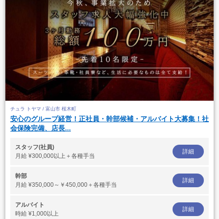
チュラ トヤマ / 富山市 桜木町
安心のグループ経営！正社員・幹部候補・アルバイト大募集！社
会保険完備、店長...
スタッフ(社員)
詳細
月給
¥300,000以上＋各種手当
幹部
詳細
月給
¥350,000～￥450,000＋各種手当
アルバイト
詳細
時給
¥1,000以上