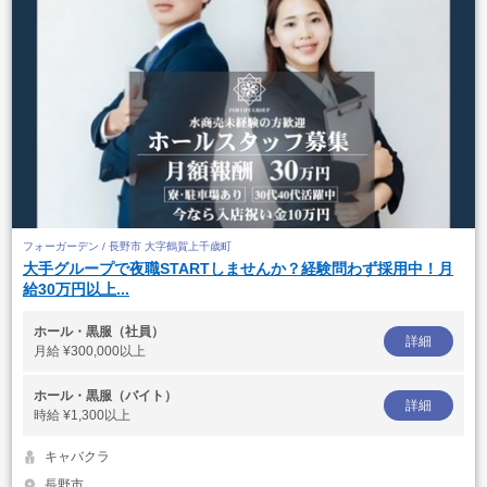
フォーガーデン / 長野市 大字鶴賀上千歳町
大手グループで夜職STARTしませんか？経験問わず採用中！月
給30万円以上...
ホール・黒服（社員）
詳細
月給
¥300,000以上
ホール・黒服（バイト）
詳細
時給
¥1,300以上
キャバクラ
長野市