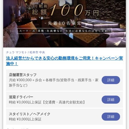
チュラ マツモト / 松本市 中央
法人経営だからできる安心の勤務環境をご用意！キャンペーン実
施中！
店舗運営スタッフ
月給
¥300,000＋歩合＋各種手当(皆勤手当・残業手当・家
詳細
族手当など)
送迎ドライバー
詳細
時給
¥3,000以上保証【交通費・高速代全額支給】
スタイリスト／ヘアメイク
詳細
時給
¥3,000以上保証