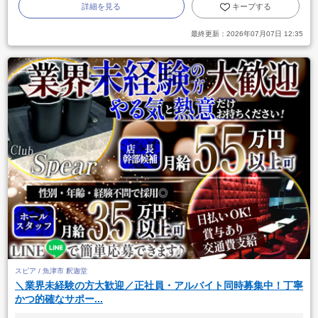
詳細を見る
キープする
最終更新：
2026年07月07日 12:35
スピア / 魚津市 釈迦堂
＼業界未経験の方大歓迎／正社員・アルバイト同時募集中！丁寧
かつ的確なサポー...