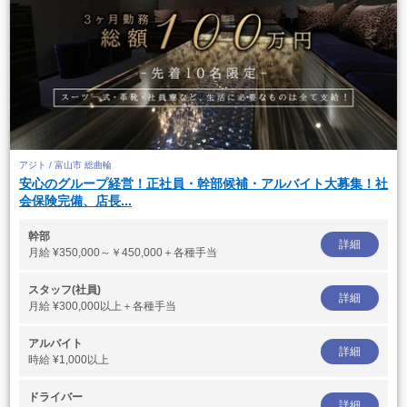
アジト / 富山市 総曲輪
安心のグループ経営！正社員・幹部候補・アルバイト大募集！社
会保険完備、店長...
幹部
詳細
月給
¥350,000～￥450,000＋各種手当
スタッフ(社員)
詳細
月給
¥300,000以上＋各種手当
アルバイト
詳細
時給
¥1,000以上
ドライバー
詳細