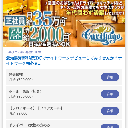
カルタゴ / 海部郡 蟹江町錦
愛知県海部郡蟹江町でナイトワークデビューしてみませんか？ナ
イトワーク初心者...
幹部候補
詳細
月給
¥350,000～
ホール・黒服（社員）
詳細
月給
¥350,000～
【フロアボーイ】【フロアガール】
詳細
時給
¥2,000
ドライバー（女性の方のみ）
詳細