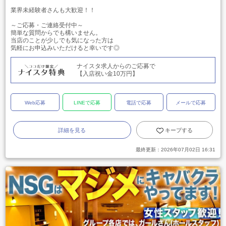
業界未経験者さんも大歓迎！！
～ご応募・ご連絡受付中～
簡単な質問からでも構いません。
当店のことが少しでも気になった方は
気軽にお申込みいただけると幸いです◎
ナイスタ求人からのご応募で
【入店祝い金10万円】
Web応募
LINEで応募
電話で応募
メールで応募
詳細を見る
キープする
最終更新：
2026年07月02日 16:31