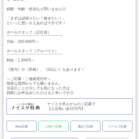
経験・年齢・性別など問いません◎
「まずは頑張りたい！稼ぎたい！」
といった想いさえあれば十分です！
ホールスタッフ（正社員）
￣￣￣￣￣￣￣￣￣￣￣￣￣￣￣
月給：300,000円～
ホールスタッフ（アルバイト）
￣￣￣￣￣￣￣￣￣￣￣￣￣￣￣
時給：1,300円～
《賞与》や《昇格》、《日払い》もあります！
～ご応募・ご連絡受付中～
簡単な質問からでも構いません。
当店のことが少しでも気になった方は
気軽にお申込みいただけると幸いです◎
ナイスタ求人からのご応募で
【入店祝い金10万円】
Web応募
LINEで応募
電話で応募
メールで応募