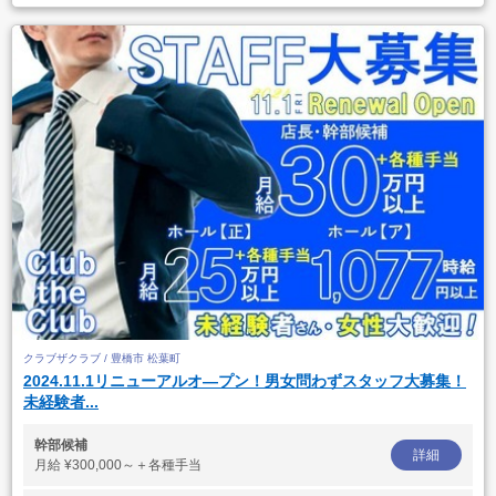
クラブザクラブ / 豊橋市 松葉町
2024.11.1リニューアルオ―プン！男女問わずスタッフ大募集！
未経験者...
幹部候補
詳細
月給
¥300,000～＋各種手当