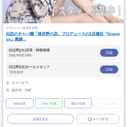
グラシュー / 金沢市 片町
伝説のキャバ嬢「桜井野の花」プロデュースの2店舗目『Gracie
ux』業績...
[社][男][女]店長・幹部候補
詳細
月給
¥800,000~
[社][男][女]ホールスタッフ
詳細
完全歩合
キャバクラ
金沢市
片町
Web応募
LINEで応募
電話で応募
メールで応募
詳細を見る
キープする