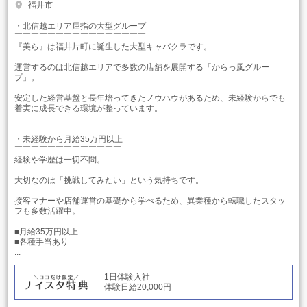
福井市
・北信越エリア屈指の大型グループ
￣￣￣￣￣￣￣￣￣￣￣￣￣￣￣￣
『美ら』は福井片町に誕生した大型キャバクラです。
運営するのは北信越エリアで多数の店舗を展開する「からっ風グルー
プ」。
安定した経営基盤と長年培ってきたノウハウがあるため、未経験からでも
着実に成長できる環境が整っています。
・未経験から月給35万円以上
￣￣￣￣￣￣￣￣￣￣￣￣￣
経験や学歴は一切不問。
大切なのは「挑戦してみたい」という気持ちです。
接客マナーや店舗運営の基礎から学べるため、異業種から転職したスタッ
フも多数活躍中。
■月給35万円以上
■各種手当あり
...
1日体験入社
体験日給20,000円