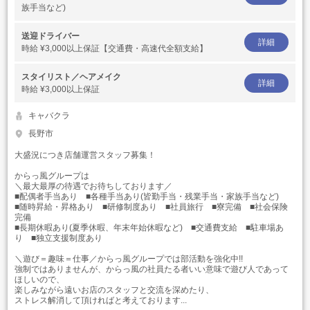
族手当など)
送迎ドライバー
詳細
時給
¥3,000以上保証【交通費・高速代全額支給】
スタイリスト／ヘアメイク
詳細
時給
¥3,000以上保証
キャバクラ
長野市
大盛況につき店舗運営スタッフ募集！
からっ風グループは
＼最大最厚の待遇でお待ちしております／
■配偶者手当あり ■各種手当あり(皆勤手当・残業手当・家族手当など)
■随時昇給・昇格あり ■研修制度あり ■社員旅行 ■寮完備 ■社会保険
完備
■長期休暇あり(夏季休暇、年末年始休暇など) ■交通費支給 ■駐車場あ
り ■独立支援制度あり
＼遊び＝趣味＝仕事／からっ風グループでは部活動を強化中!!
強制ではありませんが、からっ風の社員たる者いい意味で遊び人であって
ほしいので、
楽しみながら遠いお店のスタッフと交流を深めたり、
ストレス解消して頂ければと考えております...