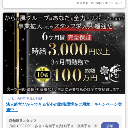
最終更新：
2025年09月10日 14:27
ハナビ / 長野市 鶴賀上千歳町
法人経営だからできる安心の勤務環境をご用意！キャンペーン実
施中！
店舗運営スタッフ
月給
¥300,000＋歩合＋各種手当(皆勤手当・残業手当・家
詳細