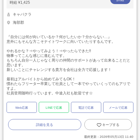
時給
¥1,425
キャバクラ
海部郡
『自分には何が向いているか？何がしたいか？分からない…』
意外にもそんな方こそナイトワークに向いていたりするんです。
やれるかな？⇒やってみよう！⇒やったらできた!!
物事ってこんな感じに進むんです。
もちろん自分一人じゃなく周りの仲間のサポートがあって出来ることだと
思います。
新しいことにチャレンジする貴方を会社は全力で応援します！
最初はアルバイトから始めてみてもOK！
慣れたらフリーター卒業して社員として一本でやっていくってのもアリで
すよ。
社員登用随時行っています。中途入社も歓迎です☆
Web応募
LINEで応募
電話で応募
メールで応募
詳細を見る
キープする
最終更新：
2026年05月13日 11:40