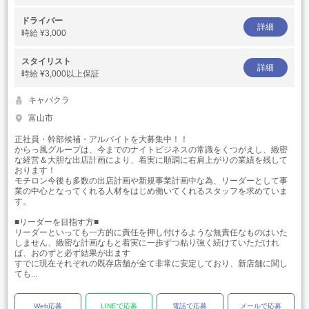
ドライバー
詳細
時給
¥3,000
スタイリスト
詳細
時給
¥3,000以上保証
キャバクラ
富山市
正社員・幹部候補・アルバイトを大募集中！！
からっ風グループは、今までのナイトビジネスの常識をくつがえし、緻密
な経営＆大胆な出店計画により、着実に順調に右肩上がりの業績を残して
おります！
モチロン今後も多数の出店計画や新規事業計画中な為、リーダーとして事
業の中心となってくれる人材をはじめ働いてくれるスタッフを求めていま
す。
■リーダーを目指す方■
リーダーといっても一方的に責任を押し付けるような無責任なものはいた
しません、緻密な計画なもと着実に一歩ずつ粘り強く続けていただけれ
ば、おのずと必ず結果が出ます
すでに現在それぞれの既存店舗が全て非常に安定しており、新店舗に関し
ても...
Web応募
LINEで応募
電話で応募
メールで応募