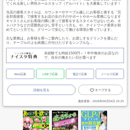
てくれる新しい男性ホールスタッフ（アルバイト）を大募集しています！
当店の接客スタイルは、カウンターやテーブル越しにお客様と接する「完
全対面接客」で接客するお店の女の子のサポートやホール業務になります
キャストさんがお客様の隣に座って接客をするスタイルではないため、キ
ャバクラなどの雰囲気が少し苦手という方も、や、ナイトワーク業界が初
めてという方でも、クリーンで安心して働ける環境が整っています。
主な業務は、お客様を席へご案内したり、お渡しするドリンクを運んだ
り、テーブルの上を綺麗に片付けたりするシンプルな...
未経験でも時給1500円～！年中無休のお店なの
で、自分の働きたい日が選べます
Web応募
LINEで応募
電話で応募
メールで応募
詳細を見る
キープする
最終更新：
2026年06月04日 20:25