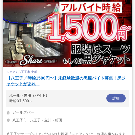
シェア / 八王子市 中町
【八王子／時給1500円〜】未経験歓迎の黒服バイト募集！黒ジ
ャケットがあれ...
ホール・黒服（バイト）
詳細
時給
¥1,500～
ガールズバー
八王子市
八王子・立川・町田
八王子でオープンしたばかりの人気店『シェア』では、お店を裏から支え