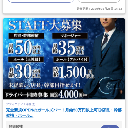
最終更新：
2026年03月25日 14:33
アフィニティ / 港区 芝
完全新規OPENのガールズバー！月給50万円以上可◎店長・幹部
候補・ホール...
幹部候補