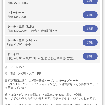
詳細
月給
¥500,000～
マネージャー
詳細
月給
¥350,000～
ホール・黒服（社員）
詳細
月給
¥300,000～＋歩合 ※研修期間あり
ホール・黒服（バイト）
詳細
時給
¥1,500＋歩合
ドライバー
詳細
日給
¥4,000～※ガソリン代は自己負担 ※高速代支給
ガールズバー
港区
浜松町・大門・田町
田町駅西口に誕生した完全新規オープンのガールズバー★
「Bar AFFINITY（アフィニティ）」では、店舗運営を支える男性スタッフ
を募集しています。
店内は白とピンクを基調にした清潔感のある落ち着いた空間。
派手すぎない居心地の良い雰囲気で、働きやすさを大切にしたお店です。