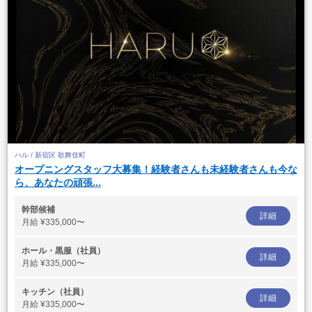
ハル / 新宿区 歌舞伎町
オープニングスタッフ大募集！経験者さんも未経験者さんも今な
ら、あなたの頑張...
幹部候補
詳細
月給
¥335,000〜
ホール・黒服（社員）
詳細
月給
¥335,000〜
キッチン（社員）
詳細
月給
¥335,000〜