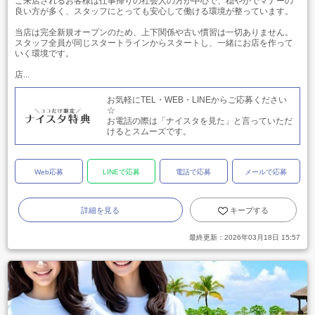
ご来店されるお客様は仕事帰りの社会人の方が中心で、穏やかでマナーの
良い方が多く、スタッフにとっても安心して働ける環境が整っています。
当店は完全新規オープンのため、上下関係や古い慣習は一切ありません。
スタッフ全員が同じスタートラインからスタートし、一緒にお店を作って
いく環境です。
店...
お気軽にTEL・WEB・LINEからご応募ください
☆
お電話の際は「ナイスタを見た」と言っていただ
けるとスムーズです。
Web応募
LINEで応募
電話で応募
メールで応募
詳細を見る
キープする
最終更新：
2026年03月18日 15:57