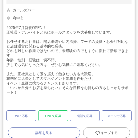
ガールズバー
府中市
2025年7月新規OPEN！
正社員・アルバイトともにホールスタッフを大募集しています。
お任せするお仕事は、開店準備や店内清掃、フードの提供・お会計対応な
ど店舗運営に関わる基本的な業務。
どれも難しい作業ではないので、未経験の方でもすぐに慣れて活躍できま
す！
年齢・性別・経験は一切不問。
少しでも気になった方は、ぜひお気軽にご応募ください。
また、正社員として腰を据えて働きたい方も大歓迎。
将来的に店長としてのマネジメント業務を任せたり、
イベント企画に携わるチャンスもあります。
「いつか自分のお店を持ちたい」そんな目標をお持ちの方もしっかりサポ
ート！
...
Web応募
LINEで応募
電話で応募
メールで応募
詳細を見る
キープする