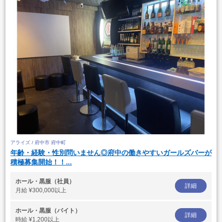
アライズ / 府中市 府中町
年齢・経験・性別問いません◎府中の働きやすいガールズバーが
積極募集開始！！...
ホール・黒服（社員）
詳細
月給
¥300,000以上
ホール・黒服（バイト）
詳細
時給
¥1,200以上