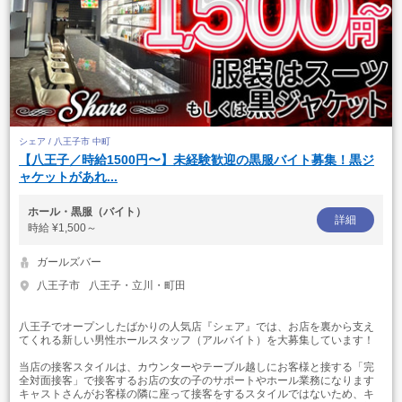
シェア / 八王子市 中町
【八王子／時給1500円〜】未経験歓迎の黒服バイト募集！黒ジ
ャケットがあれ...
ホール・黒服（バイト）
詳細
時給
¥1,500～
ガールズバー
八王子市
八王子・立川・町田
八王子でオープンしたばかりの人気店『シェア』では、お店を裏から支え
てくれる新しい男性ホールスタッフ（アルバイト）を大募集しています！
当店の接客スタイルは、カウンターやテーブル越しにお客様と接する「完
全対面接客」で接客するお店の女の子のサポートやホール業務になります
キャストさんがお客様の隣に座って接客をするスタイルではないため、キ