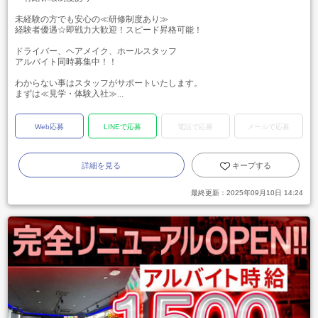
未経験の方でも安心の≪研修制度あり≫
経験者優遇☆即戦力大歓迎！スピード昇格可能！
ドライバー、ヘアメイク、ホールスタッフ
アルバイト同時募集中！！
わからない事はスタッフがサポートいたします。
まずは≪見学・体験入社≫...
Web応募
LINEで応募
電話で応募
メールで応募
詳細を見る
キープする
最終更新：
2025年09月10日 14:24