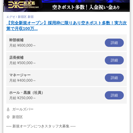
エグゼ / 新宿区 新宿
【完全新規オープン】採用枠に限りあり空きポスト多数！実力次
第で月収100万...
幹部候補
詳細
月給
¥600,000～
店長候補
詳細
月給
¥500,000～
マネージャー
詳細
月給
¥400,000～
ホール・黒服（社員）
詳細
月給
¥250,000～
ガールズバー
新宿区
── 新規オープンにつきスタッフ大募集 ──