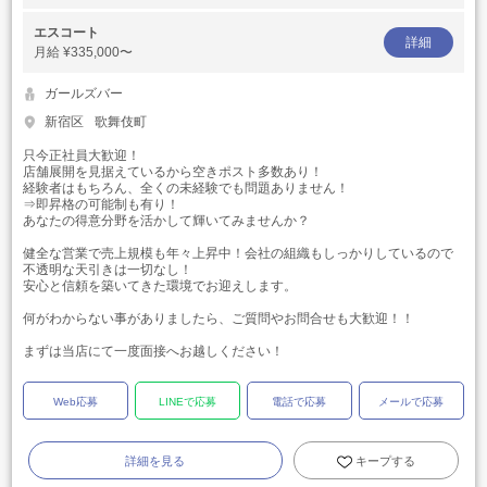
エスコート
詳細
月給
¥335,000〜
ガールズバー
新宿区
歌舞伎町
只今正社員大歓迎！
店舗展開を見据えているから空きポスト多数あり！
経験者はもちろん、全くの未経験でも問題ありません！
⇒即昇格の可能制も有り！
あなたの得意分野を活かして輝いてみませんか？
健全な営業で売上規模も年々上昇中！会社の組織もしっかりしているので
不透明な天引きは一切なし！
安心と信頼を築いてきた環境でお迎えします。
何がわからない事がありましたら、ご質問やお問合せも大歓迎！！
まずは当店にて一度面接へお越しください！
Web応募
LINEで応募
電話で応募
メールで応募
詳細を見る
キープする