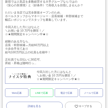
新宿では人気店を多数経営する大手グループならではの
《安心の良環境》と《好条件》で高収入を目指しませんか？
ただいま当店では完全新規オープンのため、
ホールスタッフからマネージャー・店長候補・幹部候補まで
幅広いポジションでスタッフを募集しています。
今回入社した方にはなんと
＼お祝い金 10 万円を贈呈！／
☆★期間限定キャンペーン中★☆
経験のある方なら、
店長・幹部候補→月給60万円以上
※歩合手当てあり
給与100万円以上の社員も在籍中！
正社員でも日払いに対応可、
昇給・昇格は随時行っ...
今回入社した方にはなんと
＼お祝い金 10 万円を贈呈！／
☆★期間限定キャンペーン中★☆
Web応募
LINEで応募
電話で応募
メールで応募
詳細を見る
キープする