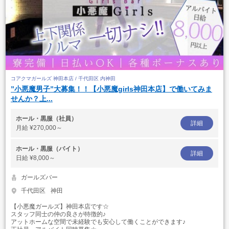
コアクマガールズ 神田本店 / 千代田区 内神田
”小悪魔男子”大募集！！【小悪魔girls神田本店】で働いてみま
せんか？上...
ホール・黒服（社員）
詳細
月給
¥270,000～
ホール・黒服（バイト）
詳細
日給
¥8,000～
ガールズバー
千代田区
神田
【小悪魔ガールズ】神田本店です☆
スタッフ同士の仲の良さが特徴的♪
アットホームな空間で未経験でも安心して働くことができます♪