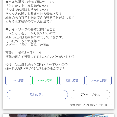
◆ヤル気重視で積極採用いたします！
「とにかく上に昇り詰めたい」
「今までの経験を活かしたい」
そんな方の願いを叶えられる機会あり！
経験のある方でも満足できる待遇でお迎えします。
もちろん未経験の方も大歓迎です！
◆ナイトワークの基本は稼げること！
一人ひとりをしっかり見ているので
頑張った分はお給料で還元していきます。
そのため、やる気次第で
スピード『昇給・昇格』が可能！
実際に、最短3ヶ月という
衝撃の速さで幹部に昇進したメンバーがいます◎
今後も新店舗を続々とOPENさせていくので、
採用枠大幅UP中の“今”が絶好の機会です！
Web応募
LINEで応募
電話で応募
メールで応募
詳細を見る
キープする
最終更新：
2026年07月02日 16:19