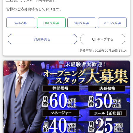
正社員、アルバイト同時募集☆
皆様のご応募お待ちしております。
Web応募
LINEで応募
電話で応募
メールで応募
詳細を見る
キープする
最終更新：
2025年09月10日 14:14