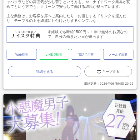
ャバクラなどの雰囲気が少し苦手という方も、や、ナイトワーク業界が初
めてという方でも、クリーンで安心して働ける環境が整っています。
主な業務は、お客様を席へご案内したり、お渡しするドリンクを運んだ
り、テーブルの上を綺麗に片付けたりするシンプルな...
未経験でも時給1500円～！年中無休のお店なの
で、自分の働きたい日が選べます
Web応募
LINEで応募
電話で応募
メールで応募
詳細を見る
キープする
最終更新：
2026年06月04日 20:25