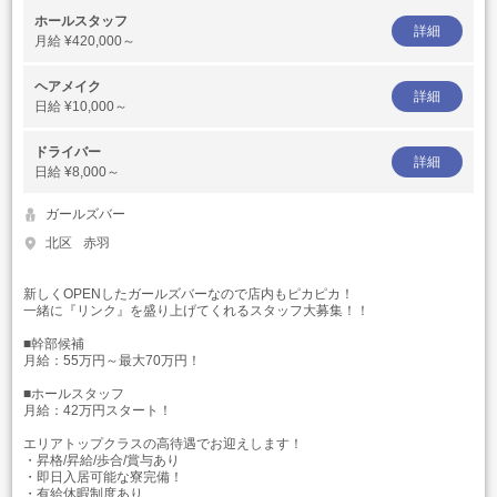
ホールスタッフ
詳細
月給
¥420,000～
ヘアメイク
詳細
日給
¥10,000～
ドライバー
詳細
日給
¥8,000～
ガールズバー
北区
赤羽
新しくOPENしたガールズバーなので店内もピカピカ！
一緒に『リンク』を盛り上げてくれるスタッフ大募集！！
■幹部候補
月給：55万円～最大70万円！
■ホールスタッフ
月給：42万円スタート！
エリアトップクラスの高待遇でお迎えします！
・昇格/昇給/歩合/賞与あり
・即日入居可能な寮完備！
・有給休暇制度あり