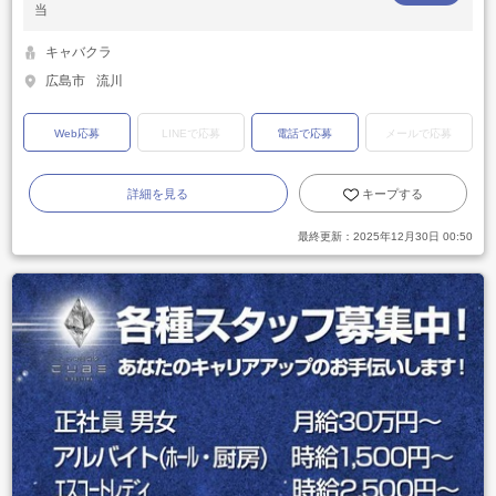
当
キャバクラ
広島市
流川
Web応募
LINEで応募
電話で応募
メールで応募
詳細を見る
キープする
最終更新：
2025年12月30日 00:50