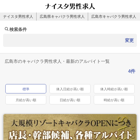
ナイスタ男性求人
広島県キャバクラ男性求人
広島市キャバクラ男性求人
検索条件
変更
広島市のキャバクラ男性求人・最新のアルバイト一覧
4件
標準
体入日給が高い順
体入時給が高い順
月給が高い順
日給が高い順
時給が高い順