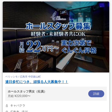
ベリッシモ / 広島市 中区銀山町
連日多忙につき、頑張る人大募集中！！
ホールスタッフ男女（社員）
詳細
月給
¥220,000〜
キャバクラ