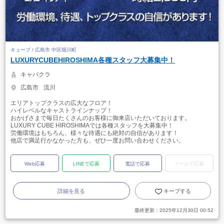
キューブ / 広島市 中区堀川町
LUXURYCUBEHIROSHIMA各種スタッフ大募集中！
キャバクラ
広島市
流川
エリアトップクラスの広大なフロア！
ハイレベルなキャストラインナップ！
おかげさまで毎日たくさんのお客様に御来店いただいております。
LUXURY CUBE HIROSHIMAでは各種スタッフを大募集中！
労働環境はもちろん、様々な待遇にも絶対の自信があります！
他店で満足行かなかった方も、ぜひ一度お問い合わせください。
Web応募
LINEで応募
電話で応募
メールで応募
詳細を見る
キープする
最終更新：
2025年12月30日 00:52