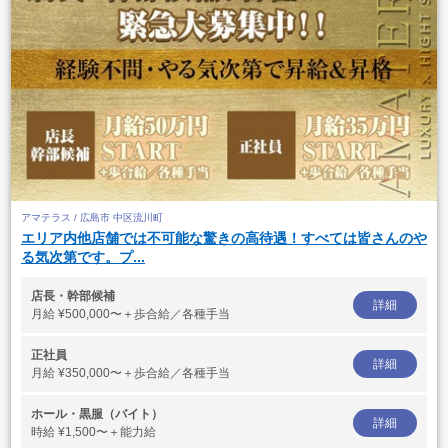
アマテラス / 広島市 中区流川町
エリア内他店舗では不可能な驚きの高待遇！すべては皆さんのや
る気次第です。プ...
店長・幹部候補
詳細
月給
¥500,000〜＋歩合給／各種手当
正社員
詳細
月給
¥350,000〜＋歩合給／各種手当
ホール・黒服（バイト）
詳細
時給
¥1,500〜＋能力給