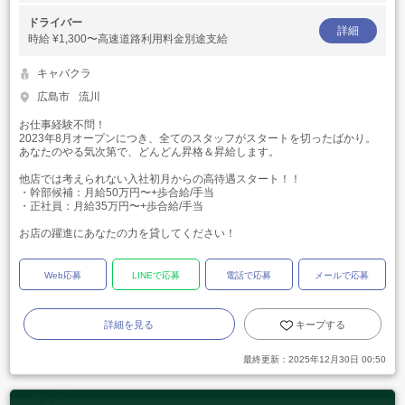
ドライバー
詳細
時給
¥1,300〜高速道路利用料金別途支給
キャバクラ
広島市
流川
お仕事経験不問！
2023年8月オープンにつき、全てのスタッフがスタートを切ったばかり。
あなたのやる気次第で、どんどん昇格＆昇給します。
他店では考えられない入社初月からの高待遇スタート！！
・幹部候補：月給50万円〜+歩合給/手当
・正社員：月給35万円〜+歩合給/手当
お店の躍進にあなたの力を貸してください！
Web応募
LINEで応募
電話で応募
メールで応募
詳細を見る
キープする
最終更新：
2025年12月30日 00:50